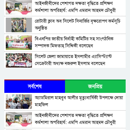
‎আইনজীবীদের পেশাগত দক্ষতা বৃদ্ধিতে প্রশিক্ষণ
কর্মশালা অপরিহার্য: এমপি এমরান আহমদ চৌধুরী
রোটারী ক্লাব অব সিলেট সিনার্জির বৃক্ষরোপণ কর্মসূচি
অনুষ্ঠিত
বিএনপির জাতীয় নির্বাহী কমিটির সহ সাংগঠনিক
সম্পাদক মিফতাহ্ সিদ্দিকী বলেছেন
সিলেট জেলা জামায়াতে ইসলামীর এ্যাসিস্ট্যান্ট
সেক্রেটারী অধ্যক্ষ নজরুল ইসলাম বলেছেন
সিলেটে গ্যাস সংকট নিয়ে যা বলল জালালাবাদ
সর্বশেষ
জনপ্রিয়
প্রতিষ্ঠার এক বছর: গবেষণা, অর্জন ও অঙ্গীকারে নতুন
অ্যাডমিরাল মাহবুব আলীর মৃত্যুবার্ষিকী উপলক্ষে দোয়া
দিগন্তে মেট্রোপলিটন ইউনিভার্সিটি রিসার্চ সোসাইটি
মাহফিল
জেলা পরিষদের প্রশাসক আবুল কাহের চৌধুরী জুলাই
‎আইনজীবীদের পেশাগত দক্ষতা বৃদ্ধিতে প্রশিক্ষণ
স্মৃতিস্তম্ভে শ্রদ্ধা নিবেদন
কর্মশালা অপরিহার্য: এমপি এমরান আহমদ চৌধুরী
সিলেট মহানগর ছাত্রশিবিরের মিছিল সম্পন্ন