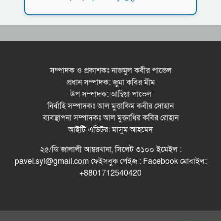
কর্মসূচি পালন
সিলেটে সড়ক দু*র্ঘ*ট*নায় প্রাণ গেল যুবকের
নর্থ ইস্ট ইউনিভার্সিটিতে রচনা ও আবৃত্তি
প্রতিযোগিতার পুরষ্কার বিতরণী অনুষ্ঠিত
সম্পাদক ও প্রকাশকঃ নাজমুল কবীর পাভেল
প্রধান সম্পাদক: জুমা কবির মীম
সিকৃবি’তে জুলাই গণ-অভ্যুত্থান দিবস উপলক্ষে
উপ সম্পাদক: আম্বিয়া পাভেল
বৃক্ষরোপণ কর্মসুচি পালন
নির্বাহি সম্পাদকঃ আল মুত্তাকিম কবীর সোহান
রসময় মেমোরিয়াল উচ্চ বিদ্যালয়ের নতুন ভবনের
ব্যবস্থাপনা সম্পাদকঃ আল মুক্তাধির কবির রোহান
উদ্বোধন করলেন মন্ত্রী মুক্তাদির
আইটি এডিটর: মাসুম আহমেদ
বড়লেখায় জুলাই শহীদদের স্মরণে সহকারী শিক্ষক
২৫/ডি জালালী আম্বরখানা, সিলেট ৩১০০ ইমেইল :
সমিতির মাসব্যাপী বৃক্ষরোপণ কর্মসূচির উদ্বোধন
pavel.syl@gmail.com ফেইসবুক পেইজ : Facebook মোবাইল:
+8801712540420