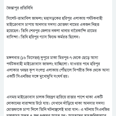
জৈন্তাপুর প্রতিনিধি
সিলেট-তামাবিল জাফলং মহাসড়কের হরিপুর এলাকায় পর্যটকবাহী
মাইক্রোবাস চাপায় আনসার সদস্য মোস্তফা নামের একজন নিহত
হয়েছেন। তিনি শেরপুর জেলার নকলা থানার বারৈকান্দি গ্রামের
বাসিন্দা। তিনি হরিপুর গ্যাস ফিল্ডে কর্মরত ছিলেন।
মঙ্গলবার (১৬ ডিসেম্বর) দুপুরে ঢাকা মিরপুর-৭ থেকে ছেড়ে আসা
পর্যটকবাহী মাইক্রোবাস জাফলং যাচ্ছিলো। যাওয়ার পথে হরিপুর
এলাকার ৭নম্বর কূপ সংলগ্ন এলাকায় পৌঁছালে বিপরীত দিক থেকে আসা
একটি সিএনজির সঙ্গে মুখোমুখি সংঘর্ষ হয়।
এসময় মাইক্রোবাস চালক নিয়ন্ত্রণ হারিয়ে রাস্তার পাশে থাকা একটি
দোকানের বারান্দায় উঠে যায়। সেখানে দাঁড়িয়ে থাকা আনসার সদস্য
মোস্তফাকে চাপা দিলে তিনি ঘটনাস্থলেই মারা যান। এ ঘটনায় সিএনজির
চালকসহ অন্তত ৪ জন গুরুতর আহত হন। আহতদের তাৎক্ষণিকভাবে