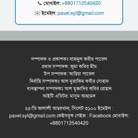
📞
মোবাইল:
+8801712540420
নর্থ ইস্ট ইউনিভার্সিটিতে রচনা ও আবৃত্তি
✉️
ইমেইল:
pavel.syl@gmail.com
প্রতিযোগিতার পুরষ্কার বিতরণী অনুষ্ঠিত
সিকৃবি’তে জুলাই গণ-অভ্যুত্থান দিবস উপলক্ষে
বৃক্ষরোপণ কর্মসুচি পালন
রসময় মেমোরিয়াল উচ্চ বিদ্যালয়ের নতুন ভবনের
উদ্বোধন করলেন মন্ত্রী মুক্তাদির
সম্পাদক ও প্রকাশকঃ নাজমুল কবীর পাভেল
প্রধান সম্পাদক: জুমা কবির মীম
বড়লেখায় জুলাই শহীদদের স্মরণে সহকারী শিক্ষক
উপ সম্পাদক: আম্বিয়া পাভেল
সমিতির মাসব্যাপী বৃক্ষরোপণ কর্মসূচির উদ্বোধন
নির্বাহি সম্পাদকঃ আল মুত্তাকিম কবীর সোহান
মেট্রোপলিটন ইউনিভার্সিটিতে “পারস্য কবিতা ও বাংলা
ব্যবস্থাপনা সম্পাদকঃ আল মুক্তাধির কবির রোহান
কবিতা: যোগাযোগ ও সম্ভাবনা” শীর্ষক সেমিনার
আইটি এডিটর: মাসুম আহমেদ
সিলেটের জোড়া ব্রিজের পাশ থেকে আ ট ক ফরহাদ-
২৫/ডি জালালী আম্বরখানা, সিলেট ৩১০০ ইমেইল :
বাদশা
pavel.syl@gmail.com ফেইসবুক পেইজ : Facebook মোবাইল:
+8801712540420