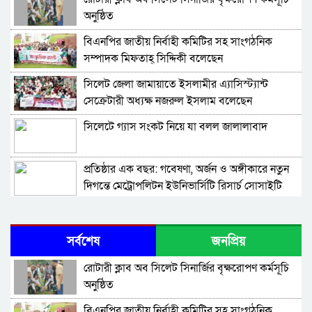
অনুষ্ঠিত
বিএনপির জাতীয় নির্বাহী কমিটির সহ সাংগঠনিক
সম্পাদক মিফতাহ্ সিদ্দিকী বলেছেন
সিলেট জেলা জামায়াতে ইসলামীর এ্যাসিস্ট্যান্ট
সেক্রেটারী অধ্যক্ষ নজরুল ইসলাম বলেছেন
সিলেটে গ্যাস সংকট নিয়ে যা বলল জালালাবাদ
প্রতিষ্ঠার এক বছর: গবেষণা, অর্জন ও অঙ্গীকারে নতুন
দিগন্তে মেট্রোপলিটন ইউনিভার্সিটি রিসার্চ সোসাইটি
জেলা পরিষদের প্রশাসক আবুল কাহের চৌধুরী জুলাই
স্মৃতিস্তম্ভে শ্রদ্ধা নিবেদন
সর্বশেষ
জনপ্রিয়
সিলেট মহানগর ছাত্রশিবিরের মিছিল সম্পন্ন
রোটারী ক্লাব অব সিলেট সিনার্জির বৃক্ষরোপণ কর্মসূচি
অনুষ্ঠিত
ধরিত্রী রক্ষায় আমরা’র উদ্যোগে সিলেটে বৃক্ষ রোপনের
বিএনপির জাতীয় নির্বাহী কমিটির সহ সাংগঠনিক