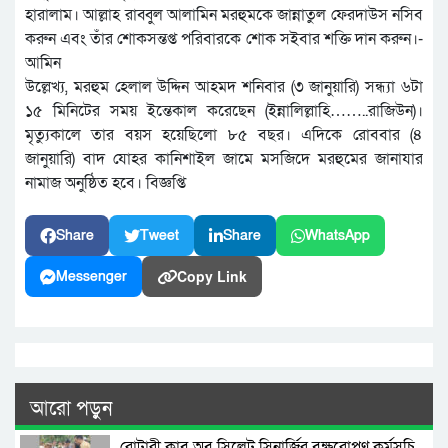
হারালাম। আল্লাহ রাব্বুল আলামিন মরহুমকে জান্নাতুল ফেরদাউস নসিব
করুন এবং তাঁর শোকসন্তপ্ত পরিবারকে শোক সইবার শক্তি দান করুন।-
আমিন
উল্লেখ্য, মরহুম হেলাল উদ্দিন আহমদ শনিবার (৩ জানুয়ারি) সন্ধ্যা ৬টা
১৫ মিনিটের সময় ইন্তেকাল করেছেন (ইন্নালিল্লাহি……..রাজিউন)।
মৃত্যুকালে তার বয়স হয়েছিলো ৮৫ বছর। এদিকে রোববার (৪
জানুয়ারি) বাদ যোহর কানিশাইল জামে মসজিদে মরহুমের জানাযার
নামাজ অনুষ্ঠিত হবে। বিজ্ঞপ্তি
Share
Tweet
Share
WhatsApp
Copy Link
Messenger
আরো পড়ুন
রোটারী ক্লাব অব সিলেট সিনার্জির বৃক্ষরোপণ কর্মসূচি