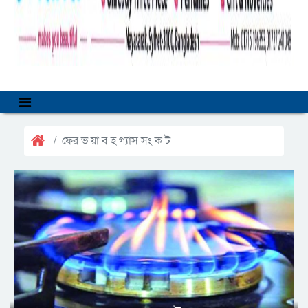
ফের ভ য়া ব হ গ্যাস সং ক ট