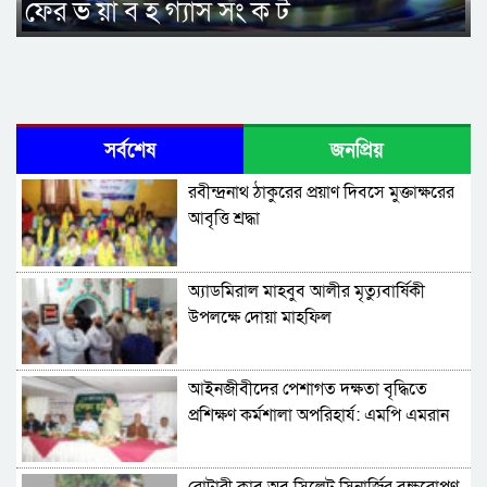
ফের ভ য়া ব হ গ্যাস সং ক ট
সর্বশেষ
জনপ্রিয়
রবীন্দ্রনাথ ঠাকুরের প্রয়াণ দিবসে মুক্তাক্ষরের
আবৃত্তি শ্রদ্ধা
অ্যাডমিরাল মাহবুব আলীর মৃত্যুবার্ষিকী
উপলক্ষে দোয়া মাহফিল
‎আইনজীবীদের পেশাগত দক্ষতা বৃদ্ধিতে
প্রশিক্ষণ কর্মশালা অপরিহার্য: এমপি এমরান
আহমদ চৌধুরী