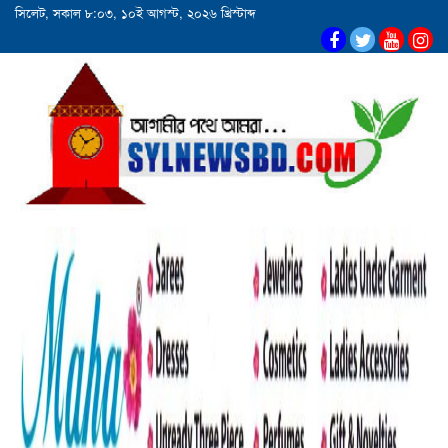
সিলেট, সকাল ৮:০৩, ১০ই আগস্ট, ২০২৬ খ্রিস্টাব্দ