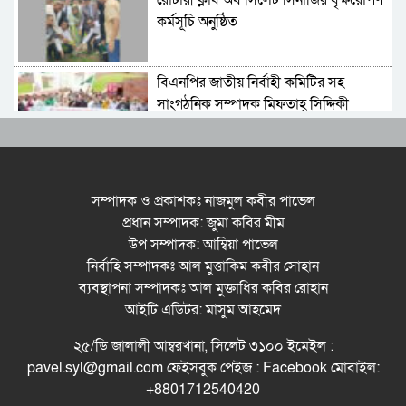
রোটারী ক্লাব অব সিলেট সিনার্জির বৃক্ষরোপণ
কর্মসূচি অনুষ্ঠিত
বিএনপির জাতীয় নির্বাহী কমিটির সহ
সাংগঠনিক সম্পাদক মিফতাহ্ সিদ্দিকী
বলেছেন
সিলেট জেলা জামায়াতে ইসলামীর
এ্যাসিস্ট্যান্ট সেক্রেটারী অধ্যক্ষ নজরুল
সম্পাদক ও প্রকাশকঃ নাজমুল কবীর পাভেল
ইসলাম বলেছেন
প্রধান সম্পাদক: জুমা কবির মীম
উপ সম্পাদক: আম্বিয়া পাভেল
সিলেটে গ্যাস সংকট নিয়ে যা বলল
নির্বাহি সম্পাদকঃ আল মুত্তাকিম কবীর সোহান
জালালাবাদ
ব্যবস্থাপনা সম্পাদকঃ আল মুক্তাধির কবির রোহান
আইটি এডিটর: মাসুম আহমেদ
প্রতিষ্ঠার এক বছর: গবেষণা, অর্জন ও
২৫/ডি জালালী আম্বরখানা, সিলেট ৩১০০ ইমেইল :
অঙ্গীকারে নতুন দিগন্তে মেট্রোপলিটন
pavel.syl@gmail.com ফেইসবুক পেইজ : Facebook মোবাইল:
ইউনিভার্সিটি রিসার্চ সোসাইটি
+8801712540420