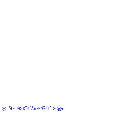
তা হী ন সিলেটের হিন্দু কমিউনিটি নেতৃবৃন্দ