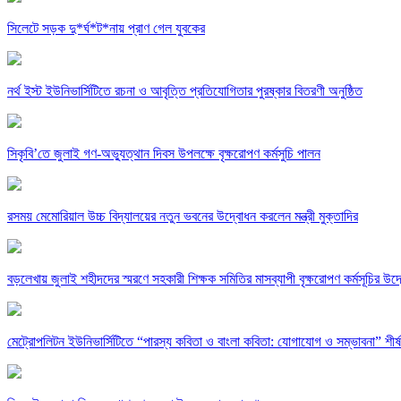
সিলেটে সড়ক দু*র্ঘ*ট*নায় প্রাণ গেল যুবকের
নর্থ ইস্ট ইউনিভার্সিটিতে রচনা ও আবৃত্তি প্রতিযোগিতার পুরষ্কার বিতরণী অনুষ্ঠিত
সিকৃবি’তে জুলাই গণ-অভ্যুত্থান দিবস উপলক্ষে বৃক্ষরোপণ কর্মসুচি পালন
রসময় মেমোরিয়াল উচ্চ বিদ্যালয়ের নতুন ভবনের উদ্বোধন করলেন মন্ত্রী মুক্তাদির
বড়লেখায় জুলাই শহীদদের স্মরণে সহকারী শিক্ষক সমিতির মাসব্যাপী বৃক্ষরোপণ কর্মসূচির উদ
মেট্রোপলিটন ইউনিভার্সিটিতে “পারস্য কবিতা ও বাংলা কবিতা: যোগাযোগ ও সম্ভাবনা” শীর্