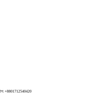
োবাইল: +8801712540420