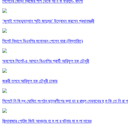
সিলেটের জোড়া ব্রিজের পাশ থেকে আ ট ক ফরহাদ- বাদশা
‘জুলাই গণঅভ্যুত্থান স্মৃতি জাদুঘর’ উদ্বোধন করলেন প্রধানমন্ত্রী
সিলেট বিভাগে বিএনপির মনোনয়ন পেলেন যারা (বিস্তারিত)
অবশেষে সিলেট-৪ আসনে বিএনপির প্রার্থী আরিফুল হক চৌধুরী
জরুরী তলবে আরিফুল হক চৌধুরী ঢাকায়
সিলেটে নি ষি দ্ধ ঘোষিত সংগঠন ছাত্রলীগের ক্যা ডা র রাহুল দেবনাথের হু ম কি তে নি রা প ত্
জিন্দাবাজার গোবিন্দ জিউ আখড়ায় হা ম লা র ঘটনায় মা ম লা দায়ের