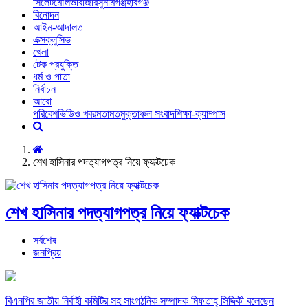
সিলেট
মৌলভীবাজার
সুনামগঞ্জ
হবিগঞ্জ
বিনোদন
আইন-আদালত
এক্সক্লুসিভ
খেলা
টেক প্রযুক্তি
ধর্ম ও পাতা
নির্বাচন
আরো
পরিবেশ
ভিডিও খবর
মতামত
মুক্তাঞ্চল সংবাদ
শিক্ষা-ক্যাম্পাস
শেখ হাসিনার পদত্যাগপত্র নিয়ে ফ্যাক্টচেক
শেখ হাসিনার পদত্যাগপত্র নিয়ে ফ্যাক্টচেক
সর্বশেষ
জনপ্রিয়
বিএনপির জাতীয় নির্বাহী কমিটির সহ সাংগঠনিক সম্পাদক মিফতাহ্ সিদ্দিকী বলেছেন