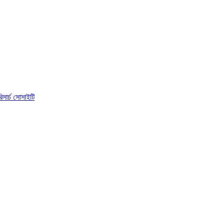
িসার্চ সোসাইটি