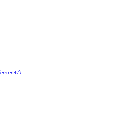
িসার্চ সোসাইটি