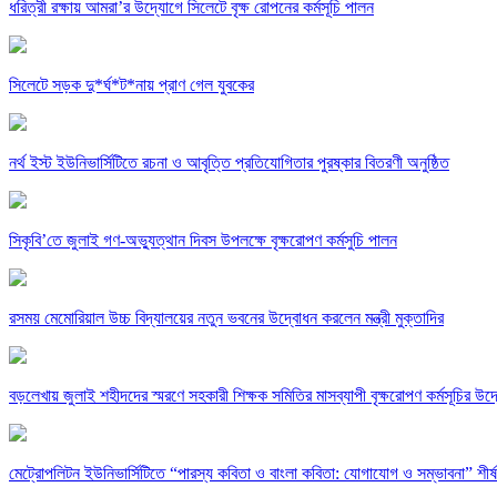
ধরিত্রী রক্ষায় আমরা’র উদ্যোগে সিলেটে বৃক্ষ রোপনের কর্মসূচি পালন
সিলেটে সড়ক দু*র্ঘ*ট*নায় প্রাণ গেল যুবকের
নর্থ ইস্ট ইউনিভার্সিটিতে রচনা ও আবৃত্তি প্রতিযোগিতার পুরষ্কার বিতরণী অনুষ্ঠিত
সিকৃবি’তে জুলাই গণ-অভ্যুত্থান দিবস উপলক্ষে বৃক্ষরোপণ কর্মসুচি পালন
রসময় মেমোরিয়াল উচ্চ বিদ্যালয়ের নতুন ভবনের উদ্বোধন করলেন মন্ত্রী মুক্তাদির
বড়লেখায় জুলাই শহীদদের স্মরণে সহকারী শিক্ষক সমিতির মাসব্যাপী বৃক্ষরোপণ কর্মসূচির উদ
মেট্রোপলিটন ইউনিভার্সিটিতে “পারস্য কবিতা ও বাংলা কবিতা: যোগাযোগ ও সম্ভাবনা” শীর্