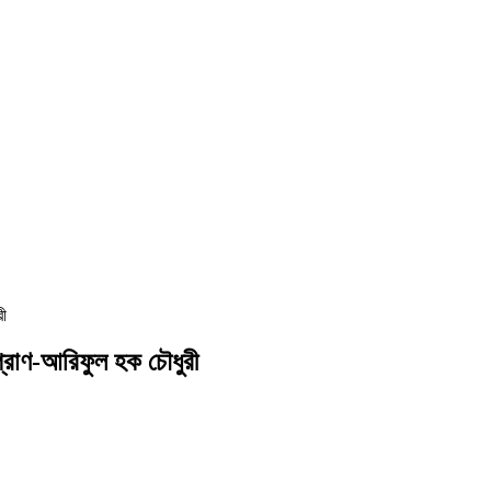
রী
্রাণ-আরিফুল হক চৌধুরী