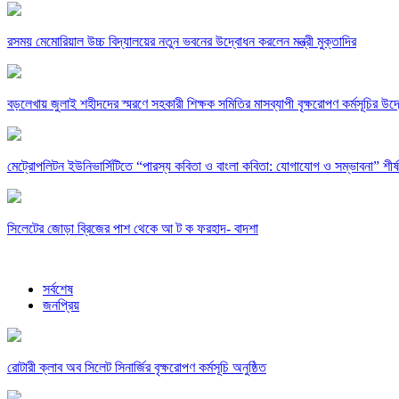
রসময় মেমোরিয়াল উচ্চ বিদ্যালয়ের নতুন ভবনের উদ্বোধন করলেন মন্ত্রী মুক্তাদির
বড়লেখায় জুলাই শহীদদের স্মরণে সহকারী শিক্ষক সমিতির মাসব্যাপী বৃক্ষরোপণ কর্মসূচির উদ
মেট্রোপলিটন ইউনিভার্সিটিতে “পারস্য কবিতা ও বাংলা কবিতা: যোগাযোগ ও সম্ভাবনা” শীর্
সিলেটের জোড়া ব্রিজের পাশ থেকে আ ট ক ফরহাদ- বাদশা
সর্বশেষ
জনপ্রিয়
রোটারী ক্লাব অব সিলেট সিনার্জির বৃক্ষরোপণ কর্মসূচি অনুষ্ঠিত