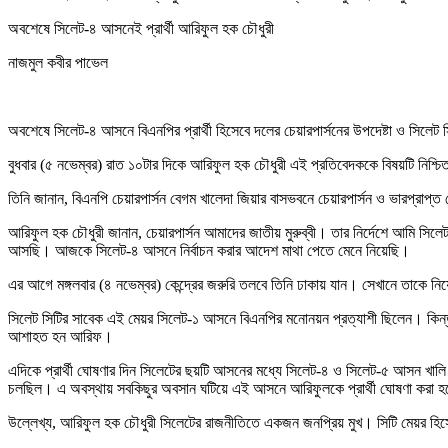
অবশেষে সিলেট-৪ আসনেই প্রার্থী আরিফুল হক চৌধুরী
নাজমুল কবীর পাভেল
অবশেষে সিলেট-৪ আসনে বিএনপির প্রার্থী হিসেবে দলের চেয়ারপার্সনের উপদেষ্টা ও সিল
বুধবার (৫ নভেম্বর) রাত ১০টার দিকে আরিফুল হক চৌধুরী এই প্রতিবেদককে বিষয়টি নিশ্
তিনি জানান, বিএনপি চেয়ারপার্সন বেগম খালেদা জিয়ার বাসভবনে চেয়ারপার্সন ও ভারপ্রাপ্ত চ
আরিফুল হক চৌধুরী জানান, চেয়ারপার্সন আমাদের জাতীয় মুরুব্বী। তার নির্দেশে আমি স
আসছি। আজকে সিলেট-৪ আসনে নির্বাচন করার আদেশ মাথা পেতে মেনে নিয়েছি।
এর আগে মঙ্গলবার (৪ নভেম্বর) কেন্দ্রের জরুরি তলবে তিনি ঢাকায় যান। সেখানে তাকে নি
সিলেট সিটির সাবেক এই মেয়র সিলেট-১ আসনে বিএনপির মনোনয়ন প্রত্যাশী ছিলেন। কিন্তু
আশাহত হন আরিফ।
এদিকে প্রার্থী ঘোষণার দিন সিলেটের ছয়টি আসনের মধ্যে সিলেট-৪ ও সিলেট-৫ আসন খাল
চলছিল। এ অবস্থায় সবকিছুর অবসান ঘটিয়ে এই আসনে আরিফুলকে প্রার্থী ঘোষণা করা 
উল্লেখ্য, আরিফুল হক চৌধুরী সিলেটের রাজনীতিতে একজন জনপ্রিয় মুখ। সিটি মেয়র হিস