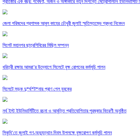
প্রতিষ্ঠার এক বছর: গবেষণা, অর্জন ও অঙ্গীকারে নতুন দিগন্তে মেট্রোপলিটন ইউনিভার্সিটি র
জেলা পরিষদের প্রশাসক আবুল কাহের চৌধুরী জুলাই স্মৃতিস্তম্ভে শ্রদ্ধা নিবেদন
সিলেট মহানগর ছাত্রশিবিরের মিছিল সম্পন্ন
ধরিত্রী রক্ষায় আমরা’র উদ্যোগে সিলেটে বৃক্ষ রোপনের কর্মসূচি পালন
সিলেটে সড়ক দু*র্ঘ*ট*নায় প্রাণ গেল যুবকের
নর্থ ইস্ট ইউনিভার্সিটিতে রচনা ও আবৃত্তি প্রতিযোগিতার পুরষ্কার বিতরণী অনুষ্ঠিত
সিকৃবি’তে জুলাই গণ-অভ্যুত্থান দিবস উপলক্ষে বৃক্ষরোপণ কর্মসুচি পালন