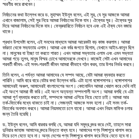
স্মরণীয় করে রাখবেন।
নির্বাচনের কথা উল্লেখ করে ড. মুহাম্মদ ইউনূস বলেন, এই সুর, যে সুর আজকে আমরা
এখানে বাজালাম, সেই সুর নিয়ে আমরা নির্বাচনের দিকে যাব। ঐক্যের সুর। ঐক্যের সুর
দিয়ে আমরা নির্বাচনের দিকে যাব। ফেব্রুয়ারিতে নির্বাচন হবে এবং এই ঐক্য যেন বজায়
থাকে।
প্রধান উপদেষ্টা বলেন, এই সনদের মাধ্যমে আমরা আরেকটা বড় কাজ করলাম। আমরা
বর্বরতা থেকে সভ্যতায় এলাম। আমরা এক বর্বর জগতে ছিলাম, যেখানে আইন-কানুন ছিল
না। মানুষের যা ইচ্ছা তা করতে পারত। এখন আমরা সভ্যতায় এলাম এবং এমন সভ্যতা
আমরা গড়ে তুলব, মানুষ বিস্ময় চোখে আমাদেরকে দেখবে। কাজেই সেটা এখন আমাদের
পরবর্তী জীবন- এই সনদ-পরবর্তী জীবন আমরা কীভাবে গঠন করব, তার উপর নির্ভর করবে।
তিনি বলেন, এ পর্যন্ত আমরা আমাদের যে সম্পদ আছে, যেটা আমরা ব্যবহার করতে
পারিনি। আমি বারে বারে যেটার কথা উল্লেখ করি- এটা হলো বঙ্গোপসাগর। বঙ্গোপসাগর
আমাদেরই অঞ্চল, আমাদেরই বাংলাদেশের অংশ। কোনোদিন আমরা খেয়াল করে দেখি নাই
এই অংশে আমরা কী করি। এই অংশ অত্যন্ত সম্পদশালী অংশ। আমরা বলছি যে এটা
আমরা পূর্ণ ব্যবহার করতে চাই, সম্পদকে আমরা এগিয়ে নিয়ে যেতে চাই। আমরা আর
তর্ক-বিতর্কের মধ্যে থাকতে চাই না। সেজন্যই আজকে সনদ হলো। এই সনদ তর্ক-
বিতর্কের অবসান করবে। আমরা নিয়মমতো চলে যাবো। আমরা এখন নিয়ম মাফিক চলার
জন্য তৈরি হয়েছি।
ড. ইউনূস বলেন, আমি বারবার বলছি যে, আমরা যদি সমুদ্র বন্দর করে দেই, তাহলে সারা
দুনিয়ার জাহাজ আমাদের বন্দরে ভিড়তে বাধ্য হবে। আমাদের পণ্য সিঙ্গাপুরে খালাস করে
দিয়ে চলে যেতে হবে না। অন্য দেশের পণ্য সিঙ্গাপুরে খালাস করে দিয়ে যেতে হবে না।