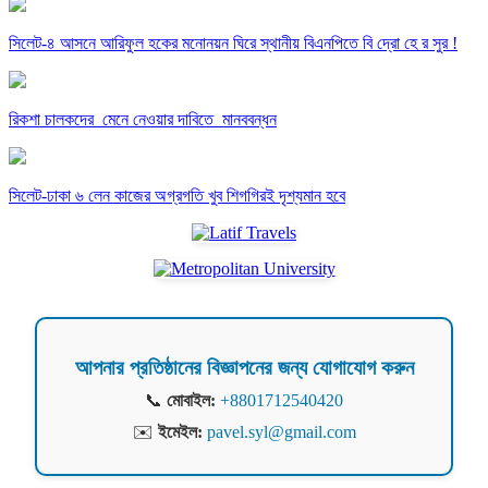
সিলেট-৪ আসনে আরিফুল হকের মনোনয়ন ঘিরে স্থানীয় বিএনপিতে বি দ্রো হে র সুর !
রিকশা চালকদের মেনে নেওয়ার দাবিতে মানববন্ধন
সিলেট-ঢাকা ৬ লেন কাজের অগ্রগতি খুব শিগগিরই দৃশ্যমান হবে
আপনার প্রতিষ্ঠানের বিজ্ঞাপনের জন্য যোগাযোগ করুন
📞
মোবাইল:
+8801712540420
✉️
ইমেইল:
pavel.syl@gmail.com