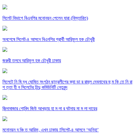
সিলেট বিভাগে বিএনপির মনোনয়ন পেলেন যারা (বিস্তারিত)
অবশেষে সিলেট-৪ আসনে বিএনপির প্রার্থী আরিফুল হক চৌধুরী
জরুরী তলবে আরিফুল হক চৌধুরী ঢাকায়
সিলেটে নি ষি দ্ধ ঘোষিত সংগঠন ছাত্রলীগের ক্যা ডা র রাহুল দেবনাথের হু ম কি তে নি রা
প ত্তা হী ন সিলেটের হিন্দু কমিউনিটি নেতৃবৃন্দ
জিন্দাবাজার গোবিন্দ জিউ আখড়ায় হা ম লা র ঘটনায় মা ম লা দায়ের
মনোনয়ন ব ঞ্চি ত আরিফ, এখন ঢাকায় !সিলেট-৪ আসনে ‘অনিহা’