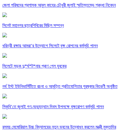
জেলা পরিষদের প্রশাসক আবুল কাহের চৌধুরী জুলাই স্মৃতিস্তম্ভে শ্রদ্ধা নিবেদন
সিলেট মহানগর ছাত্রশিবিরের মিছিল সম্পন্ন
ধরিত্রী রক্ষায় আমরা’র উদ্যোগে সিলেটে বৃক্ষ রোপনের কর্মসূচি পালন
সিলেটে সড়ক দু*র্ঘ*ট*নায় প্রাণ গেল যুবকের
নর্থ ইস্ট ইউনিভার্সিটিতে রচনা ও আবৃত্তি প্রতিযোগিতার পুরষ্কার বিতরণী অনুষ্ঠিত
সিকৃবি’তে জুলাই গণ-অভ্যুত্থান দিবস উপলক্ষে বৃক্ষরোপণ কর্মসুচি পালন
রসময় মেমোরিয়াল উচ্চ বিদ্যালয়ের নতুন ভবনের উদ্বোধন করলেন মন্ত্রী মুক্তাদির