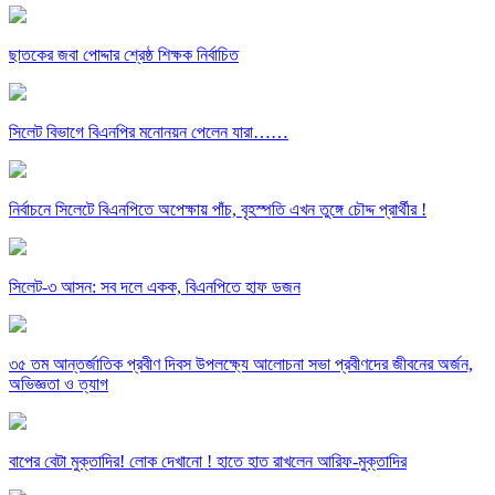
ছাতকের জবা পোদ্দার শ্রেষ্ঠ শিক্ষক নির্বাচিত
সিলেট বিভাগে বিএনপির মনোনয়ন পেলেন যারা……
নির্বাচনে সিলেটে বিএনপিতে অপেক্ষায় পাঁচ, বৃহস্পতি এখন তুঙ্গে চৌদ্দ প্রার্থীর !
সিলেট-৩ আসন: সব দলে একক, বিএনপিতে হাফ ডজন
৩৫ তম আন্তর্জাতিক প্রবীণ দিবস উপলক্ষ্যে আলোচনা সভা প্রবীণদের জীবনের অর্জন,
অভিজ্ঞতা ও ত্যাগ
বাপের বেটা মুক্তাদির! লোক দেখানো ! হাতে হাত রাখলেন আরিফ-মুক্তাদির