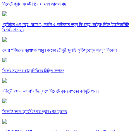
সিলেটে গ্যাস সংকট নিয়ে যা বলল জালালাবাদ
প্রতিষ্ঠার এক বছর: গবেষণা, অর্জন ও অঙ্গীকারে নতুন দিগন্তে মেট্রোপলিটন ইউনিভার্সিটি
রিসার্চ সোসাইটি
জেলা পরিষদের প্রশাসক আবুল কাহের চৌধুরী জুলাই স্মৃতিস্তম্ভে শ্রদ্ধা নিবেদন
সিলেট মহানগর ছাত্রশিবিরের মিছিল সম্পন্ন
ধরিত্রী রক্ষায় আমরা’র উদ্যোগে সিলেটে বৃক্ষ রোপনের কর্মসূচি পালন
সিলেটে সড়ক দু*র্ঘ*ট*নায় প্রাণ গেল যুবকের