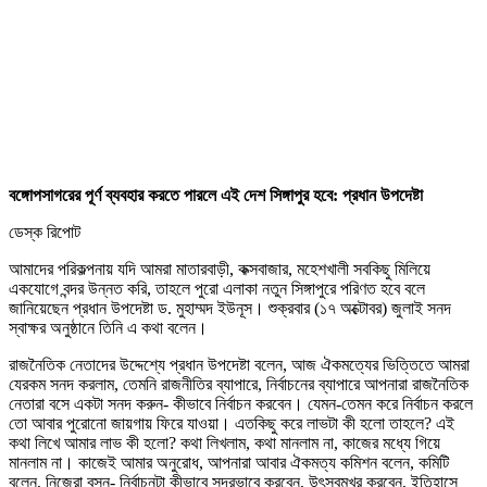
বঙ্গোপসাগরের পূর্ণ ব্যবহার করতে পারলে এই দেশ সিঙ্গাপুর হবে: প্রধান উপদেষ্টা
ডেস্ক রিপোট
আমাদের পরিকল্পনায় যদি আমরা মাতারবাড়ী, কক্সবাজার, মহেশখালী সবকিছু মিলিয়ে
একযোগে বন্দর উন্নত করি, তাহলে পুরো এলাকা নতুন সিঙ্গাপুরে পরিণত হবে বলে
জানিয়েছেন প্রধান উপদেষ্টা ড. মুহাম্মদ ইউনূস। শুক্রবার (১৭ অক্টোবর) জুলাই সনদ
স্বাক্ষর অনুষ্ঠানে তিনি এ কথা বলেন।
রাজনৈতিক নেতাদের উদ্দেশ্যে প্রধান উপদেষ্টা বলেন, আজ ঐকমত্যের ভিত্তিতে আমরা
যেরকম সনদ করলাম, তেমনি রাজনীতির ব্যাপারে, নির্বাচনের ব্যাপারে আপনারা রাজনৈতিক
নেতারা বসে একটা সনদ করুন- কীভাবে নির্বাচন করবেন। যেমন-তেমন করে নির্বাচন করলে
তো আবার পুরোনো জায়গায় ফিরে যাওয়া। এতকিছু করে লাভটা কী হলো তাহলে? এই
কথা লিখে আমার লাভ কী হলো? কথা লিখলাম, কথা মানলাম না, কাজের মধ্যে গিয়ে
মানলাম না। কাজেই আমার অনুরোধ, আপনারা আবার ঐকমত্য কমিশন বলেন, কমিটি
বলেন, নিজেরা বসুন- নির্বাচনটা কীভাবে সুন্দরভাবে করবেন, উৎসবমুখর করবেন, ইতিহাসে