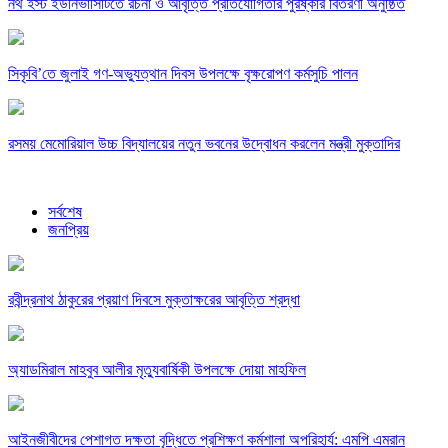
নর্থ ইস্ট ইউনিভার্সিটিতে রচনা ও আবৃত্তি প্রতিযোগিতার পুরষ্কার বিতরণী অনুষ্ঠিত
সিকৃবি’তে জুলাই গণ-অভ্যুত্থান দিবস উপলক্ষে বৃক্ষরোপণ কর্মসুচি পালন
রসময় মেমোরিয়াল উচ্চ বিদ্যালয়ের নতুন ভবনের উদ্বোধন করলেন মন্ত্রী মুক্তাদির
সর্বশেষ
জনপ্রিয়
রবীন্দ্রনাথ ঠাকুরের প্রয়াণ দিবসে মুক্তাক্ষরের আবৃত্তি শ্রদ্ধা
অ্যাডমিরাল মাহবুব আলীর মৃত্যুবার্ষিকী উপলক্ষে দোয়া মাহফিল
‎আইনজীবীদের পেশাগত দক্ষতা বৃদ্ধিতে প্রশিক্ষণ কর্মশালা অপরিহার্য: এমপি এমরান