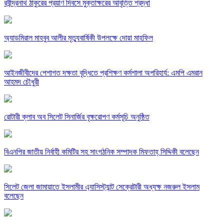
রবীন্দ্রনাথ ঠাকুরের প্রয়াণ দিবসে মুক্তাক্ষরের আবৃত্তি শ্রদ্ধা
অ্যাডমিরাল মাহবুব আলীর মৃত্যুবার্ষিকী উপলক্ষে দোয়া মাহফিল
‎আইনজীবীদের পেশাগত দক্ষতা বৃদ্ধিতে প্রশিক্ষণ কর্মশালা অপরিহার্য: এমপি এমরান
আহমদ চৌধুরী
রোটারী ক্লাব অব সিলেট সিনার্জির বৃক্ষরোপণ কর্মসূচি অনুষ্ঠিত
বিএনপির জাতীয় নির্বাহী কমিটির সহ সাংগঠনিক সম্পাদক মিফতাহ্ সিদ্দিকী বলেছেন
সিলেট জেলা জামায়াতে ইসলামীর এ্যাসিস্ট্যান্ট সেক্রেটারী অধ্যক্ষ নজরুল ইসলাম
বলেছেন