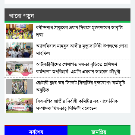
আরো পড়ুন
রবীন্দ্রনাথ ঠাকুরের প্রয়াণ দিবসে মুক্তাক্ষরের আবৃত্তি
শ্রদ্ধা
অ্যাডমিরাল মাহবুব আলীর মৃত্যুবার্ষিকী উপলক্ষে দোয়া
মাহফিল
‎আইনজীবীদের পেশাগত দক্ষতা বৃদ্ধিতে প্রশিক্ষণ
কর্মশালা অপরিহার্য: এমপি এমরান আহমদ চৌধুরী
রোটারী ক্লাব অব সিলেট সিনার্জির বৃক্ষরোপণ কর্মসূচি
অনুষ্ঠিত
বিএনপির জাতীয় নির্বাহী কমিটির সহ সাংগঠনিক
সম্পাদক মিফতাহ্ সিদ্দিকী বলেছেন
সিলেট জেলা জামায়াতে ইসলামীর এ্যাসিস্ট্যান্ট
সেক্রেটারী অধ্যক্ষ নজরুল ইসলাম বলেছেন
সর্বশেষ
জনপ্রিয়