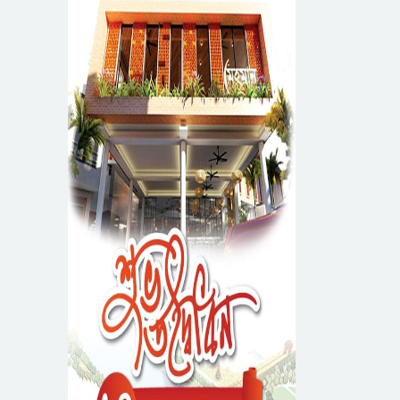
প্রতিযোগিতার পুরষ্কার
সিকৃবি’তে জুলাই গণ-
বিতরণী অনুষ্ঠিত
অভ্যুত্থান দিবস উপলক্ষে
বৃক্ষরোপণ কর্মসুচি পালন
রসময় মেমোরিয়াল উচ্চ
বিদ্যালয়ের নতুন ভবনের
উদ্বোধন করলেন মন্ত্রী
মেট্রোপলিটন
মুক্তাদির
ইউনিভার্সিটিতে “পারস্য
কবিতা ও বাংলা কবিতা:
সিলেটের জোড়া ব্রিজের
যোগাযোগ ও সম্ভাবনা”
পাশ থেকে আ ট ক
শীর্ষক সেমিনার
ফরহাদ- বাদশা
আগামী ৫ দিন বৃষ্টির
আভাস
১৭ বছরের অব্যবস্থাপনার
কারণে জ্বালানি সমস্যার
সৃষ্টি: বাণিজ্যমন্ত্রী