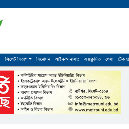
ি
সিলেট বিভাগ
বিনোদন
আইন-আদালত
এক্সক্লুসিভ
খেলা
টেক প্র