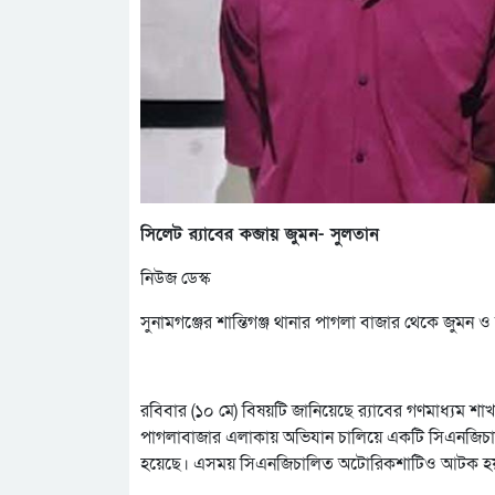
সিলেট র‌্যাবের কব্জায় জুমন- সুলতান
নিউজ ডেস্ক
সুনামগঞ্জের শান্তিগঞ্জ থানার পাগলা বাজার থেকে জুমন ও স
রবিবার (১০ মে) বিষয়টি জানিয়েছে র‌্যাবের গণমাধ্যম শাখা
পাগলাবাজার এলাকায় অভিযান চালিয়ে একটি সিএনজিচাল
হয়েছে। এসময় সিএনজিচালিত অটোরিকশাটিও আটক হ