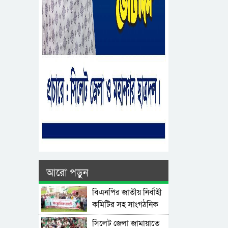
আরো পড়ুন
বিএনপির জাতীয় নির্বাহী
কমিটির সহ সাংগঠনিক
সম্পাদক মিফতাহ্
সিলেট জেলা জামায়াতে