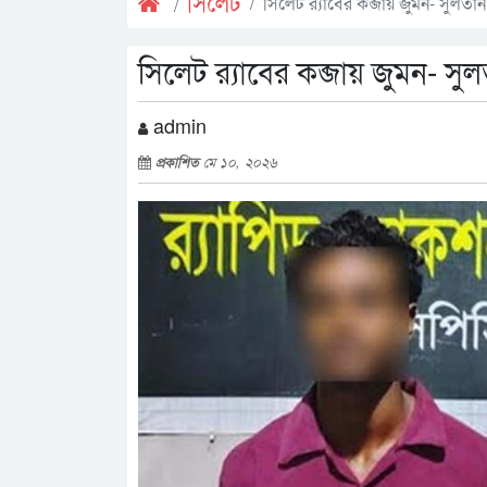
সিলেট
সিলেট র‌্যাবের কব্জায় জুমন- সুলতান
সিলেট র‌্যাবের কব্জায় জুমন- সু
admin
প্রকাশিত
মে ১০, ২০২৬