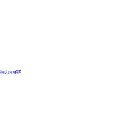
িসার্চ সোসাইটি