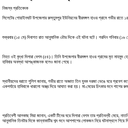
নিজস্ব প্রতিবেদক
সিলেটের গোয়াইনঘাট উপজেলার রুস্তুমপুর ইউনিয়নের বীরমঙ্গল হাওর গ্রামে গভীর রাতে ১
শুক্রবার (১৫ মে) দিবাগত রাত আনুমানিক ৩টার দিকে এই ঘটনা ঘটে। পরদিন শনিবার (১৬
নিহত ওই বৃদ্ধা দিলারা বেগম (৫৪)। তিনি উপজেলার বীরমঙ্গল হাওর গ্রামের মৃত মাহমুদ 
হাবিবার অবস্থা আশঙ্কাজনক বলেও জানা গেছে।
স্থানীয়দের বরাতে পুলিশ জানায়, গভীর রাতে অজ্ঞাত তিন যুবক দরজা ভেঙে ঘরে প্রবেশ করে
একপর্যায়ে হাবিবাকে ধারালো অস্ত্র দিয়ে আঘাত করা হয়। মা-মেয়ের চিৎকার শুনে পাশের রুম
প্রতিবেশী আলকাছ মিয়া জানান, একটি টিনের ঘরে দিলারা বেগম তার প্রতিবন্ধী মেয়ে, না
আনুমানিক তিনটার দিকে কান্নাকাটির শব্দ শুনে আশপাশের লোকজন নিয়ে ঘটনাস্থলে গিয়ে