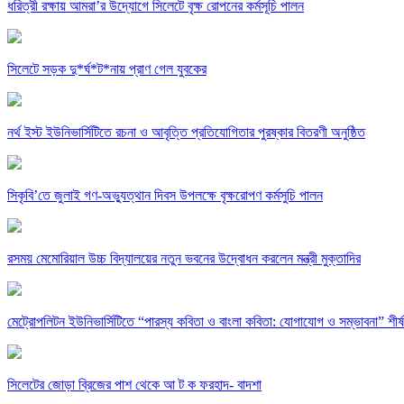
ধরিত্রী রক্ষায় আমরা’র উদ্যোগে সিলেটে বৃক্ষ রোপনের কর্মসূচি পালন
সিলেটে সড়ক দু*র্ঘ*ট*নায় প্রাণ গেল যুবকের
নর্থ ইস্ট ইউনিভার্সিটিতে রচনা ও আবৃত্তি প্রতিযোগিতার পুরষ্কার বিতরণী অনুষ্ঠিত
সিকৃবি’তে জুলাই গণ-অভ্যুত্থান দিবস উপলক্ষে বৃক্ষরোপণ কর্মসুচি পালন
রসময় মেমোরিয়াল উচ্চ বিদ্যালয়ের নতুন ভবনের উদ্বোধন করলেন মন্ত্রী মুক্তাদির
মেট্রোপলিটন ইউনিভার্সিটিতে “পারস্য কবিতা ও বাংলা কবিতা: যোগাযোগ ও সম্ভাবনা” শীর্
সিলেটের জোড়া ব্রিজের পাশ থেকে আ ট ক ফরহাদ- বাদশা