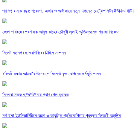
প্রতিষ্ঠার এক বছর: গবেষণা, অর্জন ও অঙ্গীকারে নতুন দিগন্তে মেট্রোপলিটন ইউনিভার্সিটি র
জেলা পরিষদের প্রশাসক আবুল কাহের চৌধুরী জুলাই স্মৃতিস্তম্ভে শ্রদ্ধা নিবেদন
সিলেট মহানগর ছাত্রশিবিরের মিছিল সম্পন্ন
ধরিত্রী রক্ষায় আমরা’র উদ্যোগে সিলেটে বৃক্ষ রোপনের কর্মসূচি পালন
সিলেটে সড়ক দু*র্ঘ*ট*নায় প্রাণ গেল যুবকের
নর্থ ইস্ট ইউনিভার্সিটিতে রচনা ও আবৃত্তি প্রতিযোগিতার পুরষ্কার বিতরণী অনুষ্ঠিত