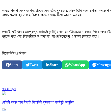
আহত সাজনা বেগম জানান, রাতের বেলা হঠাৎ ঘুম ভেঙে গেলে তিনি দরজা খোলা দেখতে পান।
কামড় দেওয়া হয় এবং হাবিবাকে ধারালো অস্ত্র দিয়ে আঘাত করা হয়।
গোয়াইনঘাট থানার ভারপ্রাপ্ত কর্মকর্তা (ওসি) মোহাম্মদ মনিরুজ্জামান বলেন, ‘খবর পেয়ে 
প্রবেশ করে এবং কিশোরীকে অপহরণ বা ধর্ষণের উদ্দেশ্যে এ হামলা চালাতে পারে।
সিলেটভিউ২৪ডটকম
Share
Tweet
Share
WhatsApp
Messenge
আরো পড়ুন
রোটারী ক্লাব অব সিলেট সিনার্জির বৃক্ষরোপণ কর্মসূচি অনুষ্ঠিত