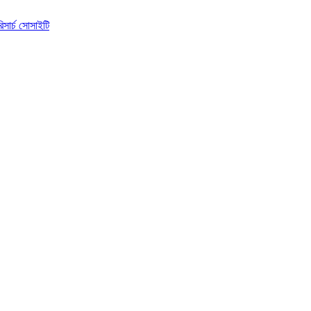
িসার্চ সোসাইটি