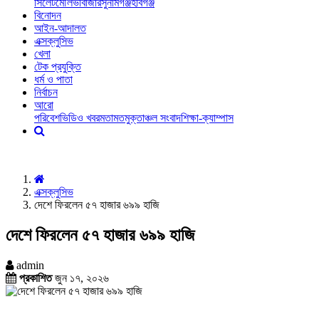
সিলেট
মৌলভীবাজার
সুনামগঞ্জ
হবিগঞ্জ
বিনোদন
আইন-আদালত
এক্সক্লুসিভ
খেলা
টেক প্রযুক্তি
ধর্ম ও পাতা
নির্বাচন
আরো
পরিবেশ
ভিডিও খবর
মতামত
মুক্তাঞ্চল সংবাদ
শিক্ষা-ক্যাম্পাস
এক্সক্লুসিভ
দেশে ফিরলেন ৫৭ হাজার ৬৯৯ হাজি
দেশে ফিরলেন ৫৭ হাজার ৬৯৯ হাজি
admin
প্রকাশিত
জুন ১৭, ২০২৬