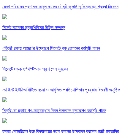
জেলা পরিষদের প্রশাসক আবুল কাহের চৌধুরী জুলাই স্মৃতিস্তম্ভে শ্রদ্ধা নিবেদন
সিলেট মহানগর ছাত্রশিবিরের মিছিল সম্পন্ন
ধরিত্রী রক্ষায় আমরা’র উদ্যোগে সিলেটে বৃক্ষ রোপনের কর্মসূচি পালন
সিলেটে সড়ক দু*র্ঘ*ট*নায় প্রাণ গেল যুবকের
নর্থ ইস্ট ইউনিভার্সিটিতে রচনা ও আবৃত্তি প্রতিযোগিতার পুরষ্কার বিতরণী অনুষ্ঠিত
সিকৃবি’তে জুলাই গণ-অভ্যুত্থান দিবস উপলক্ষে বৃক্ষরোপণ কর্মসুচি পালন
রসময় মেমোরিয়াল উচ্চ বিদ্যালয়ের নতুন ভবনের উদ্বোধন করলেন মন্ত্রী মুক্তাদির