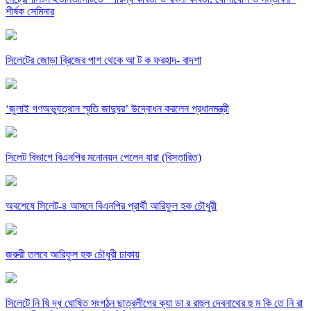
শীর্ষক সেমিনার
সিলেটের জোড়া ব্রিজের পাশ থেকে আ ট ক ফরহাদ- বাদশা
‘জুলাই গণঅভ্যুত্থান স্মৃতি জাদুঘর’ উদ্বোধন করলেন প্রধানমন্ত্রী
সিলেট বিভাগে বিএনপির মনোনয়ন পেলেন যারা (বিস্তারিত)
অবশেষে সিলেট-৪ আসনে বিএনপির প্রার্থী আরিফুল হক চৌধুরী
জরুরী তলবে আরিফুল হক চৌধুরী ঢাকায়
সিলেটে নি ষি দ্ধ ঘোষিত সংগঠন ছাত্রলীগের ক্যা ডা র রাহুল দেবনাথের হু ম কি তে নি রা