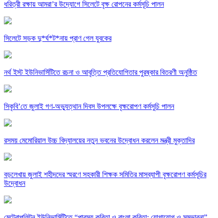
ধরিত্রী রক্ষায় আমরা’র উদ্যোগে সিলেটে বৃক্ষ রোপনের কর্মসূচি পালন
সিলেটে সড়ক দু*র্ঘ*ট*নায় প্রাণ গেল যুবকের
নর্থ ইস্ট ইউনিভার্সিটিতে রচনা ও আবৃত্তি প্রতিযোগিতার পুরষ্কার বিতরণী অনুষ্ঠিত
সিকৃবি’তে জুলাই গণ-অভ্যুত্থান দিবস উপলক্ষে বৃক্ষরোপণ কর্মসুচি পালন
রসময় মেমোরিয়াল উচ্চ বিদ্যালয়ের নতুন ভবনের উদ্বোধন করলেন মন্ত্রী মুক্তাদির
বড়লেখায় জুলাই শহীদদের স্মরণে সহকারী শিক্ষক সমিতির মাসব্যাপী বৃক্ষরোপণ কর্মসূচির
উদ্বোধন
মেট্রোপলিটন ইউনিভার্সিটিতে “পারস্য কবিতা ও বাংলা কবিতা: যোগাযোগ ও সম্ভাবনা”