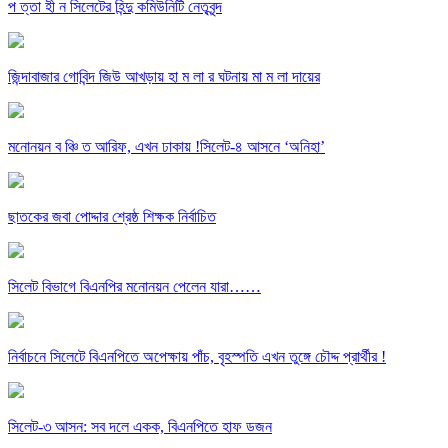
প ত্তা হী ন সিলেটের হিন্দু কমিউনিটি নেতৃবৃন্দ
জিন্দাবাজার গোবিন্দ জিউ আখড়ায় হা ম লা র ঘটনায় মা ম লা দায়ের
মনোনয়ন ব ঞ্চি ত আরিফ, এখন ঢাকায় !সিলেট-৪ আসনে ‘অনিহা’
ছাতকের জবা পোদ্দার শ্রেষ্ঠ শিক্ষক নির্বাচিত
সিলেট বিভাগে বিএনপির মনোনয়ন পেলেন যারা……
নির্বাচনে সিলেটে বিএনপিতে অপেক্ষায় পাঁচ, বৃহস্পতি এখন তুঙ্গে চৌদ্দ প্রার্থীর !
সিলেট-৩ আসন: সব দলে একক, বিএনপিতে হাফ ডজন