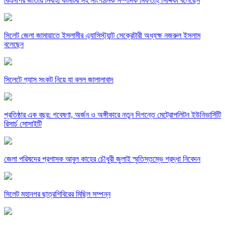
বিএনপির জাতীয় নির্বাহী কমিটির সহ সাংগঠনিক সম্পাদক মিফতাহ্ সিদ্দিকী বলেছেন
সিলেট জেলা জামায়াতে ইসলামীর এ্যাসিস্ট্যান্ট সেক্রেটারী অধ্যক্ষ নজরুল ইসলাম
বলেছেন
সিলেটে গ্যাস সংকট নিয়ে যা বলল জালালাবাদ
প্রতিষ্ঠার এক বছর: গবেষণা, অর্জন ও অঙ্গীকারে নতুন দিগন্তে মেট্রোপলিটন ইউনিভার্সিটি
রিসার্চ সোসাইটি
জেলা পরিষদের প্রশাসক আবুল কাহের চৌধুরী জুলাই স্মৃতিস্তম্ভে শ্রদ্ধা নিবেদন
সিলেট মহানগর ছাত্রশিবিরের মিছিল সম্পন্ন