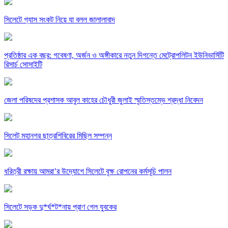
সিলেটে গ্যাস সংকট নিয়ে যা বলল জালালাবাদ
প্রতিষ্ঠার এক বছর: গবেষণা, অর্জন ও অঙ্গীকারে নতুন দিগন্তে মেট্রোপলিটন ইউনিভার্সিটি
রিসার্চ সোসাইটি
জেলা পরিষদের প্রশাসক আবুল কাহের চৌধুরী জুলাই স্মৃতিস্তম্ভে শ্রদ্ধা নিবেদন
সিলেট মহানগর ছাত্রশিবিরের মিছিল সম্পন্ন
ধরিত্রী রক্ষায় আমরা’র উদ্যোগে সিলেটে বৃক্ষ রোপনের কর্মসূচি পালন
সিলেটে সড়ক দু*র্ঘ*ট*নায় প্রাণ গেল যুবকের