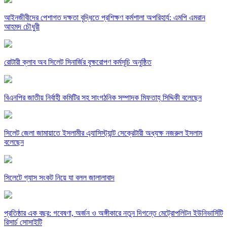
‎আইনজীবীদের পেশাগত দক্ষতা বৃদ্ধিতে প্রশিক্ষণ কর্মশালা অপরিহার্য: এমপি এমরান
আহমদ চৌধুরী
রোটারী ক্লাব অব সিলেট সিনার্জির বৃক্ষরোপণ কর্মসূচি অনুষ্ঠিত
বিএনপির জাতীয় নির্বাহী কমিটির সহ সাংগঠনিক সম্পাদক মিফতাহ্ সিদ্দিকী বলেছেন
সিলেট জেলা জামায়াতে ইসলামীর এ্যাসিস্ট্যান্ট সেক্রেটারী অধ্যক্ষ নজরুল ইসলাম
বলেছেন
সিলেটে গ্যাস সংকট নিয়ে যা বলল জালালাবাদ
প্রতিষ্ঠার এক বছর: গবেষণা, অর্জন ও অঙ্গীকারে নতুন দিগন্তে মেট্রোপলিটন ইউনিভার্সিটি
রিসার্চ সোসাইটি