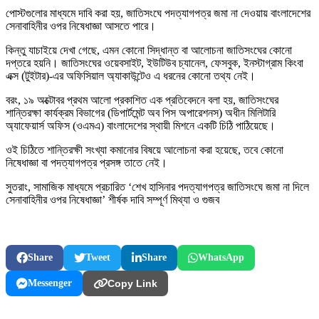
পোস্টগুলোর মাধ্যমে দাবি করা হয়, জাতিসংঘে পদত্যাগপত্র জমা না দেওয়ায় বাংলাদেশের
সেনাবাহিনীর ওপর নিষেধাজ্ঞা আসতে পারে।
কিন্তু যাচাইয়ে দেখা গেছে, এমন কোনো সিদ্ধান্ত বা আলোচনা জাতিসংঘের কোনো
দপ্তরে হয়নি। জাতিসংঘের ওয়েবসাইট, ইউটিউব চ্যানেল, ফেসবুক, ইনস্টাগ্রাম কিংবা
এক্স (টুইটার)-এর অফিসিয়াল অ্যাকাউন্টেও এ ধরনের কোনো তথ্য নেই।
বরং, ১৯ অক্টোবর প্রথম আলো প্রকাশিত এক প্রতিবেদনে বলা হয়, জাতিসংঘের
শান্তিরক্ষা কার্যক্রম বিভাগের (ডিপার্টমেন্ট অব পিস অপারেশনস) অধীন মিলিটারি
অ্যাফেয়ার্স অফিস (ওএমএ) বাংলাদেশের স্থায়ী মিশনে একটি চিঠি পাঠিয়েছে।
ওই চিঠিতে শান্তিরক্ষী সংখ্যা কমানোর বিষয়ে আলোচনা করা হয়েছে, তবে কোনো
নিষেধাজ্ঞা বা পদত্যাগপত্র প্রসঙ্গ তাতে নেই।
সুতরাং, সামাজিক মাধ্যমে প্রচারিত ‘শেখ হাসিনার পদত্যাগপত্র জাতিসংঘে জমা না দিলে
সেনাবাহিনীর ওপর নিষেধাজ্ঞা’ শীর্ষক দাবি সম্পূর্ণ মিথ্যা ও গুজব
Share
Tweet
Share
WhatsApp
Messenger
Copy Link