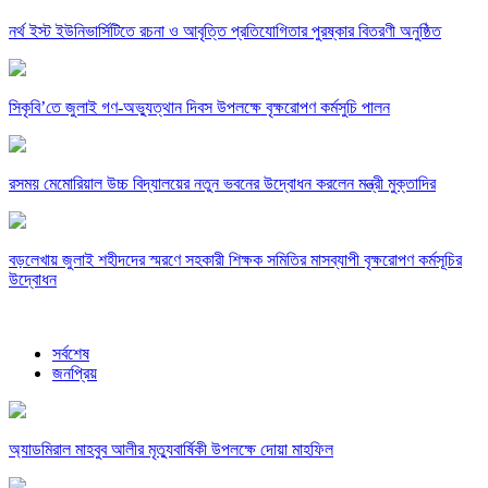
নর্থ ইস্ট ইউনিভার্সিটিতে রচনা ও আবৃত্তি প্রতিযোগিতার পুরষ্কার বিতরণী অনুষ্ঠিত
সিকৃবি’তে জুলাই গণ-অভ্যুত্থান দিবস উপলক্ষে বৃক্ষরোপণ কর্মসুচি পালন
রসময় মেমোরিয়াল উচ্চ বিদ্যালয়ের নতুন ভবনের উদ্বোধন করলেন মন্ত্রী মুক্তাদির
বড়লেখায় জুলাই শহীদদের স্মরণে সহকারী শিক্ষক সমিতির মাসব্যাপী বৃক্ষরোপণ কর্মসূচির
উদ্বোধন
সর্বশেষ
জনপ্রিয়
অ্যাডমিরাল মাহবুব আলীর মৃত্যুবার্ষিকী উপলক্ষে দোয়া মাহফিল