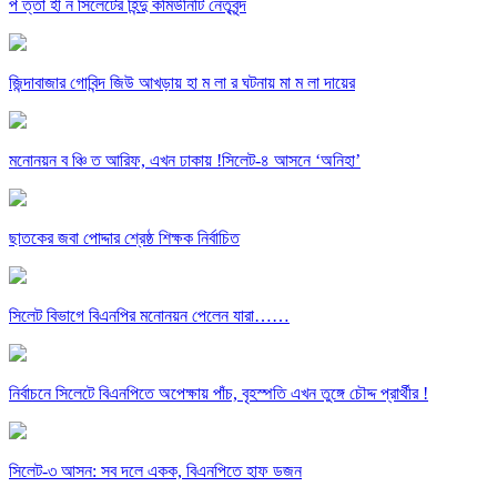
প ত্তা হী ন সিলেটের হিন্দু কমিউনিটি নেতৃবৃন্দ
জিন্দাবাজার গোবিন্দ জিউ আখড়ায় হা ম লা র ঘটনায় মা ম লা দায়ের
মনোনয়ন ব ঞ্চি ত আরিফ, এখন ঢাকায় !সিলেট-৪ আসনে ‘অনিহা’
ছাতকের জবা পোদ্দার শ্রেষ্ঠ শিক্ষক নির্বাচিত
সিলেট বিভাগে বিএনপির মনোনয়ন পেলেন যারা……
নির্বাচনে সিলেটে বিএনপিতে অপেক্ষায় পাঁচ, বৃহস্পতি এখন তুঙ্গে চৌদ্দ প্রার্থীর !
সিলেট-৩ আসন: সব দলে একক, বিএনপিতে হাফ ডজন