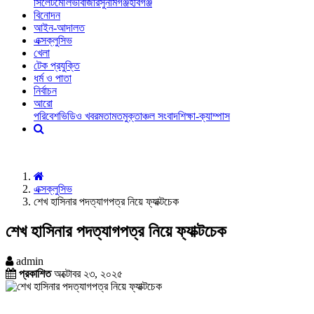
সিলেট
মৌলভীবাজার
সুনামগঞ্জ
হবিগঞ্জ
বিনোদন
আইন-আদালত
এক্সক্লুসিভ
খেলা
টেক প্রযুক্তি
ধর্ম ও পাতা
নির্বাচন
আরো
পরিবেশ
ভিডিও খবর
মতামত
মুক্তাঞ্চল সংবাদ
শিক্ষা-ক্যাম্পাস
এক্সক্লুসিভ
শেখ হাসিনার পদত্যাগপত্র নিয়ে ফ্যাক্টচেক
শেখ হাসিনার পদত্যাগপত্র নিয়ে ফ্যাক্টচেক
admin
প্রকাশিত
অক্টোবর ২৩, ২০২৫