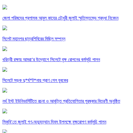
জেলা পরিষদের প্রশাসক আবুল কাহের চৌধুরী জুলাই স্মৃতিস্তম্ভে শ্রদ্ধা নিবেদন
সিলেট মহানগর ছাত্রশিবিরের মিছিল সম্পন্ন
ধরিত্রী রক্ষায় আমরা’র উদ্যোগে সিলেটে বৃক্ষ রোপনের কর্মসূচি পালন
সিলেটে সড়ক দু*র্ঘ*ট*নায় প্রাণ গেল যুবকের
নর্থ ইস্ট ইউনিভার্সিটিতে রচনা ও আবৃত্তি প্রতিযোগিতার পুরষ্কার বিতরণী অনুষ্ঠিত
সিকৃবি’তে জুলাই গণ-অভ্যুত্থান দিবস উপলক্ষে বৃক্ষরোপণ কর্মসুচি পালন