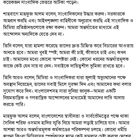
কয়েকজন সাংবাদিক ভেতরে আটকা পড়েন।
শাহবাগে মাহফুজ আলম বলেন, সাংবাদিকদের উদ্ধার করুন। সরকারকে
আহ্বান করছি এবং আইনশৃঙ্খলা বাহিনীকে অনুরোধ করছি এই সাংবাদিক ও
মিডিয়া প্রতিষ্ঠানগুলোকে রক্ষা করুন। আমরা অন্তর্ঘাতের মাধ্যমে এই
আন্দোলন অন্যদিকে যেতে দেব না।
তিনি বলেন, যারা হামলা করেছে তাদের দ্রুত চিহ্নিত করে বিচারের আওতায়
আনতে হবে। আমরা খুবই স্পষ্ট; আমরা কী চাই, কীভাবে চাই এবং কখন
চাই। আমাদের মধ্যে কোনো অস্পষ্টতা নেই। কোনো ধরনের অন্তর্ঘাতমূলক
কাজে কেউ যেন সায় না দেন। সবাইকে দায়িত্বশীল ভূমিকা রাখতে হবে।
তিনি আরও বলেন, মিডিয়া ও সাংবাদিকরা যারা জুলাই অভ্যুত্থানের পক্ষে
অবস্থান নিয়েছেন, তাদের সবাই মিলে সুরক্ষা দিন এবং আমাদের কথা বলার
সুযোগ করে দিন। বাংলাদেশসহ সারা দুনিয়া জানুক—আমরা একটি
নিয়মতান্ত্রিক ও গণতান্ত্রিক আন্দোলনের মাধ্যমেই আমাদের দাবি আদায়
করতে পারি।
মাহফুজ আলম বলেন, বাংলাদেশের স্বাধীনতা ও সার্বভৌমত্বের পক্ষে থাকা
সৈনিক শরিফ ওসমান হাদির স্মৃতি নিয়ে আমরা লড়াই চালিয়ে যাব। আমার
আশঙ্কা আরও অন্তর্ঘাতমূলক কর্মকাণ্ডের পরিকল্পনা চলছে। কোনো ধর্মীয়
স্থাপনা কিংবা মিডিয়াসহ স্পর্শকাতর স্থানে কেউ হামলার চেষ্টা করলে দেশের