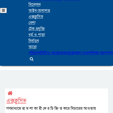
বিনোদন
আইন-আদালত
এক্সক্লুসিভ
খেলা
টেক প্রযুক্তি
ধর্ম ও পাতা
নির্বাচন
আরো
পরিবেশ
ভিডিও খবর
মতামত
মুক্তাঞ্চল সংবাদ
শিক্ষা-ক্যাম্পাস
এক্সক্লুসিভ
গণমাধ্যমে হা ম লা কা রী দে র চি হ্নি ত করে বিচারের আওতায়