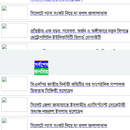
সিলেটে গ্যাস সংকট নিয়ে যা বলল জালালাবাদ
প্রতিষ্ঠার এক বছর: গবেষণা, অর্জন ও অঙ্গীকারে নতুন দিগন্তে
মেট্রোপলিটন ইউনিভার্সিটি রিসার্চ সোসাইটি
জেলা পরিষদের প্রশাসক আবুল কাহের চৌধুরী জুলাই
স্মৃতিস্তম্ভে শ্রদ্ধা নিবেদন
সর্বশেষ
জনপ্রিয়
সিলেট মহানগর ছাত্রশিবিরের মিছিল সম্পন্ন
বিএনপির জাতীয় নির্বাহী কমিটির সহ সাংগঠনিক সম্পাদক
ধরিত্রী রক্ষায় আমরা’র উদ্যোগে সিলেটে বৃক্ষ রোপনের
মিফতাহ্ সিদ্দিকী বলেছেন
কর্মসূচি পালন
সিলেট জেলা জামায়াতে ইসলামীর এ্যাসিস্ট্যান্ট সেক্রেটারী
সিলেটে সড়ক দু*র্ঘ*ট*নায় প্রাণ গেল যুবকের
অধ্যক্ষ নজরুল ইসলাম বলেছেন
সিলেটে গ্যাস সংকট নিয়ে যা বলল জালালাবাদ
নর্থ ইস্ট ইউনিভার্সিটিতে রচনা ও আবৃত্তি প্রতিযোগিতার