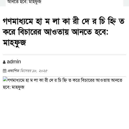
আনতে হবে: মাহফুজ
গণমাধ্যমে হা ম লা কা রী দে র চি হ্নি ত
করে বিচারের আওতায় আনতে হবে:
মাহফুজ
admin
প্রকাশিত
ডিসেম্বর ১৮, ২০২৫