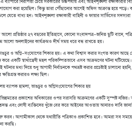
ব্যাপারে নিরাপত্তা চেয়ে সরকারের উচ্চপর্যায় এবং আইনশৃঙ্খলা রক্ষাকারীর বিভ
োগাযোগ করা হয়েছিল। কিন্তু তারা পৌঁছানোর আগেই অফিস আক্রান্ত হয়ে পড়ে। ক
ড়ে চলে যেতে বাধ্য হন। আইনশৃঙ্খলা রক্ষাকারী বাহিনী ও ফায়ার সার্ভিসের সদস্যর
ম আলো প্রতিষ্ঠার ২৭ বছরের ইতিহাসে, কোনো সংবাদপত্র–জনিত ছুটি বাদে, পত্র
ম আলো অনলাইনের কার্যক্রমও দীর্ঘ সময় ধরে বন্ধ রাখতে হয়।
ণ, ভাঙচুর ও অগ্নি–সংযোগের শিকার হয়। এ কথা বিশ্বাস করার সংগত কারণ আছে 
ি করে একটি স্বার্থান্বেষী মহল পরিকল্পিতভাবে এসব আক্রমণের ঘটনা ঘটিয়েছে।
টনার মধ্য দিয়ে শুধু আগামী নির্বাচনকে পথভ্রষ্ট করার প্রচেষ্টাই চালানো হয়নি,
্ষতিগ্রস্ত করারও লক্ষ্য ছিল।
য় ব্যাপক হামলা, ভাঙচুর ও অগ্নিসংযোগের শিকার হয়
ীনতা, ভিন্নমতের প্রকাশের অধিকারের ওপর সরাসরি আক্রমণের একটি সুস্পষ্ট নজির
্ঠু তদন্ত এবং দোষী ব্যক্তিদের খুঁজে বের করে আইনের আওতায় আনারও দাবি জান
 শুরু করব। আগামীকাল থেকে যথারীতি পত্রিকাও প্রকাশিত হবে। আমরা সব সময়
না করছি।