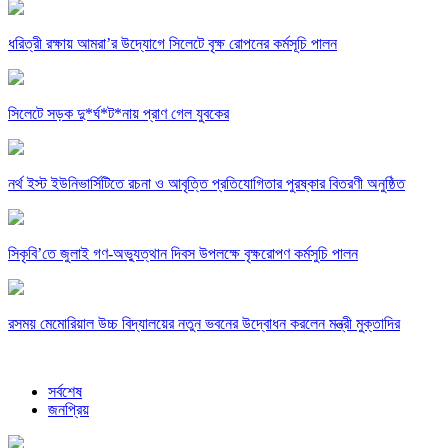
ধরিত্রী রক্ষায় আমরা’র উদ্যোগে সিলেটে বৃক্ষ রোপনের কর্মসূচি পালন
সিলেটে সড়ক দু*র্ঘ*ট*নায় প্রাণ গেল যুবকের
নর্থ ইস্ট ইউনিভার্সিটিতে রচনা ও আবৃত্তি প্রতিযোগিতার পুরষ্কার বিতরণী অনুষ্ঠিত
সিকৃবি’তে জুলাই গণ-অভ্যুত্থান দিবস উপলক্ষে বৃক্ষরোপণ কর্মসুচি পালন
রসময় মেমোরিয়াল উচ্চ বিদ্যালয়ের নতুন ভবনের উদ্বোধন করলেন মন্ত্রী মুক্তাদির
সর্বশেষ
জনপ্রিয়