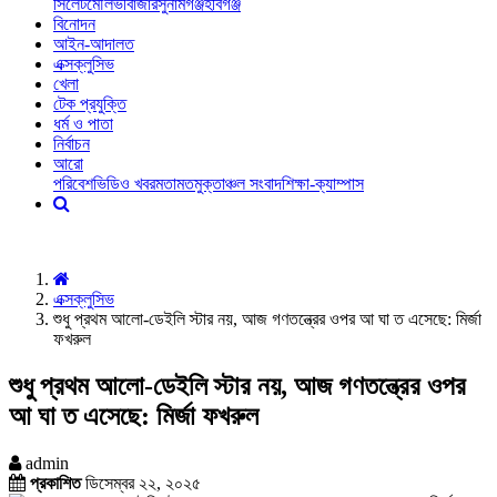
সিলেট
মৌলভীবাজার
সুনামগঞ্জ
হবিগঞ্জ
বিনোদন
আইন-আদালত
এক্সক্লুসিভ
খেলা
টেক প্রযুক্তি
ধর্ম ও পাতা
নির্বাচন
আরো
পরিবেশ
ভিডিও খবর
মতামত
মুক্তাঞ্চল সংবাদ
শিক্ষা-ক্যাম্পাস
এক্সক্লুসিভ
শুধু প্রথম আলো-ডেইলি স্টার নয়, আজ গণতন্ত্রের ওপর আ ঘা ত এসেছে: মির্জা
ফখরুল
শুধু প্রথম আলো-ডেইলি স্টার নয়, আজ গণতন্ত্রের ওপর
আ ঘা ত এসেছে: মির্জা ফখরুল
admin
প্রকাশিত
ডিসেম্বর ২২, ২০২৫