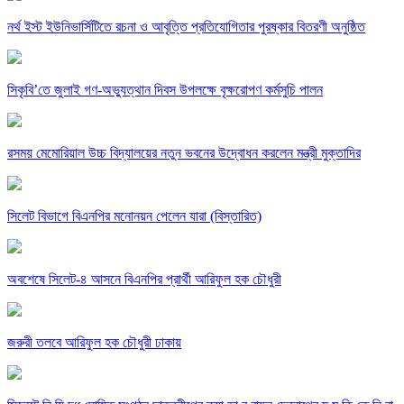
নর্থ ইস্ট ইউনিভার্সিটিতে রচনা ও আবৃত্তি প্রতিযোগিতার পুরষ্কার বিতরণী অনুষ্ঠিত
সিকৃবি’তে জুলাই গণ-অভ্যুত্থান দিবস উপলক্ষে বৃক্ষরোপণ কর্মসুচি পালন
রসময় মেমোরিয়াল উচ্চ বিদ্যালয়ের নতুন ভবনের উদ্বোধন করলেন মন্ত্রী মুক্তাদির
সিলেট বিভাগে বিএনপির মনোনয়ন পেলেন যারা (বিস্তারিত)
অবশেষে সিলেট-৪ আসনে বিএনপির প্রার্থী আরিফুল হক চৌধুরী
জরুরী তলবে আরিফুল হক চৌধুরী ঢাকায়