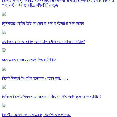
সিলেটে নি ষি দ্ধ ঘোষিত সংগঠন ছাত্রলীগের ক্যা ডা র রাহুল দেবনাথের হু ম কি তে নি রা
প ত্তা হী ন সিলেটের হিন্দু কমিউনিটি নেতৃবৃন্দ
জিন্দাবাজার গোবিন্দ জিউ আখড়ায় হা ম লা র ঘটনায় মা ম লা দায়ের
মনোনয়ন ব ঞ্চি ত আরিফ, এখন ঢাকায় !সিলেট-৪ আসনে ‘অনিহা’
ছাতকের জবা পোদ্দার শ্রেষ্ঠ শিক্ষক নির্বাচিত
সিলেট বিভাগে বিএনপির মনোনয়ন পেলেন যারা……
নির্বাচনে সিলেটে বিএনপিতে অপেক্ষায় পাঁচ, বৃহস্পতি এখন তুঙ্গে চৌদ্দ প্রার্থীর !
সিলেট-৩ আসন: সব দলে একক, বিএনপিতে হাফ ডজন