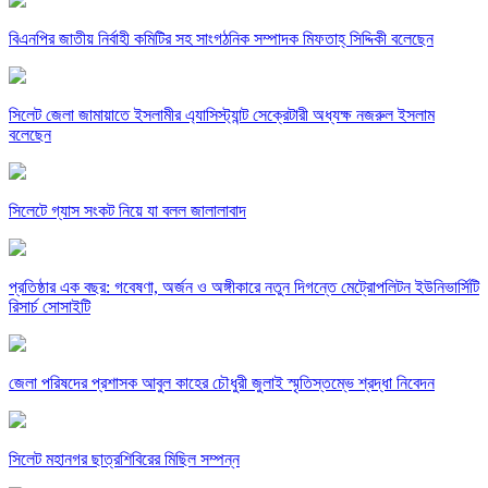
বিএনপির জাতীয় নির্বাহী কমিটির সহ সাংগঠনিক সম্পাদক মিফতাহ্ সিদ্দিকী বলেছেন
সিলেট জেলা জামায়াতে ইসলামীর এ্যাসিস্ট্যান্ট সেক্রেটারী অধ্যক্ষ নজরুল ইসলাম
বলেছেন
সিলেটে গ্যাস সংকট নিয়ে যা বলল জালালাবাদ
প্রতিষ্ঠার এক বছর: গবেষণা, অর্জন ও অঙ্গীকারে নতুন দিগন্তে মেট্রোপলিটন ইউনিভার্সিটি
রিসার্চ সোসাইটি
জেলা পরিষদের প্রশাসক আবুল কাহের চৌধুরী জুলাই স্মৃতিস্তম্ভে শ্রদ্ধা নিবেদন
সিলেট মহানগর ছাত্রশিবিরের মিছিল সম্পন্ন