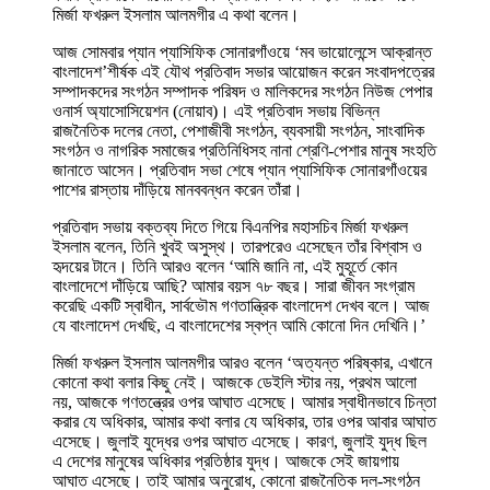
মির্জা ফখরুল ইসলাম আলমগীর এ কথা বলেন।
আজ সোমবার প্যান প্যাসিফিক সোনারগাঁওয়ে ‘মব ভায়োলেন্সে আক্রান্ত
বাংলাদেশ’শীর্ষক এই যৌথ প্রতিবাদ সভার আয়োজন করেন সংবাদপত্রের
সম্পাদকদের সংগঠন সম্পাদক পরিষদ ও মালিকদের সংগঠন নিউজ পেপার
ওনার্স অ্যাসোসিয়েশন (নোয়াব)। এই প্রতিবাদ সভায় বিভিন্ন
রাজনৈতিক দলের নেতা, পেশাজীবী সংগঠন, ব্যবসায়ী সংগঠন, সাংবাদিক
সংগঠন ও নাগরিক সমাজের প্রতিনিধিসহ নানা শ্রেণি-পেশার মানুষ সংহতি
জানাতে আসেন। প্রতিবাদ সভা শেষে প্যান প্যাসিফিক সোনারগাঁওয়ের
পাশের রাস্তায় দাঁড়িয়ে মানববন্ধন করেন তাঁরা।
প্রতিবাদ সভায় বক্তব্য দিতে গিয়ে বিএনপির মহাসচিব মির্জা ফখরুল
ইসলাম বলেন, তিনি খুবই অসুস্থ। তারপরেও এসেছেন তাঁর বিশ্বাস ও
হৃদয়ের টানে। তিনি আরও বলেন ‘আমি জানি না, এই মুহূর্তে কোন
বাংলাদেশে দাঁড়িয়ে আছি? আমার বয়স ৭৮ বছর। সারা জীবন সংগ্রাম
করেছি একটি স্বাধীন, সার্বভৌম গণতান্ত্রিক বাংলাদেশ দেখব বলে। আজ
যে বাংলাদেশ দেখছি, এ বাংলাদেশের স্বপ্ন আমি কোনো দিন দেখিনি।’
মির্জা ফখরুল ইসলাম আলমগীর আরও বলেন ‘অত্যন্ত পরিষ্কার, এখানে
কোনো কথা বলার কিছু নেই। আজকে ডেইলি স্টার নয়, প্রথম আলো
নয়, আজকে গণতন্ত্রের ওপর আঘাত এসেছে। আমার স্বাধীনভাবে চিন্তা
করার যে অধিকার, আমার কথা বলার যে অধিকার, তার ওপর আবার আঘাত
এসেছে। জুলাই যুদ্ধের ওপর আঘাত এসেছে। কারণ, জুলাই যুদ্ধ ছিল
এ দেশের মানুষের অধিকার প্রতিষ্ঠার যুদ্ধ। আজকে সেই জায়গায়
আঘাত এসেছে। তাই আমার অনুরোধ, কোনো রাজনৈতিক দল-সংগঠন