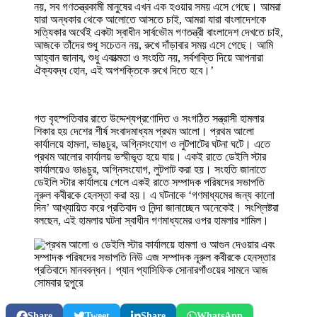
নয়, সব গণতন্ত্রকামী মানুষের এখন এক হওয়ার সময় এসে গেছে। আমরা
যারা অন্ধকার থেকে আলোতে আসতে চাই, আমরা যারা বাংলাদেশকে
সত্যিকার অর্থেই একটা স্বাধীন সার্বভৌম গণতন্ত্রী বাংলাদেশ দেখতে চাই,
আজকে তাঁদের শুধু সচেতন নয়, রুখে দাঁড়াবার সময় এসে গেছে। আমি
আহ্বান জানাব, শুধু একাত্মতা ও সংহতি নয়, সর্বশক্তি দিয়ে আপনারা
ঐক্যবদ্ধ হোন, এই অপশক্তিকে রুখে দিতে হবে।’
গত বৃহস্পতিবার রাতে উদ্দেশ্যপ্রণোদিত ও সংগঠিত সন্ত্রাসী হামলার
শিকার হয় দেশের শীর্ষ সংবাদমাধ্যম প্রথম আলো। প্রথম আলো
কার্যালয়ে হামলা, ভাঙচুর, অগ্নিসংযোগ ও লুটপাটের ঘটনা ঘটে। এতে
প্রথম আলোর কার্যালয় ভস্মীভূত হয়ে যায়। একই রাতে ডেইলি স্টার
কার্যালয়েও ভাঙচুর, অগ্নিসংযোগ, লুটপাট করা হয়। সংহতি জানাতে
ডেইলি স্টার কার্যালয়ে গেলে একই রাতে সম্পাদক পরিষদের সভাপতি
নূরুল কবীরকে হেনস্তা করা হয়। এ ঘটনাকে ‘গণমাধ্যমের জন্য কালো
দিন’ আখ্যায়িত করে প্রতিবাদ ও নিন্দা জানাচ্ছেন অনেকেই। সংশ্লিষ্টরা
বলছেন, এই হামলার ঘটনা স্বাধীন গণমাধ্যমের ওপর হামলার শামিল।
Share
Tweet
Share
WhatsApp