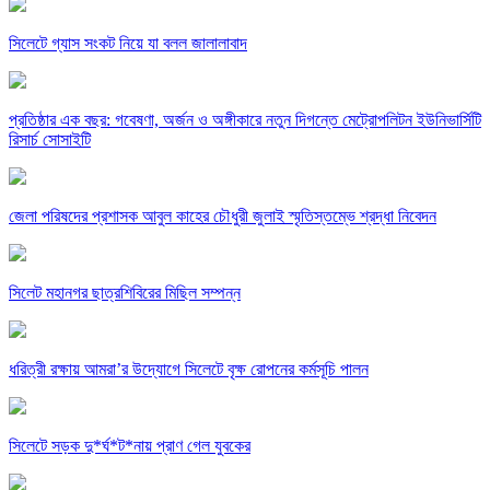
সিলেটে গ্যাস সংকট নিয়ে যা বলল জালালাবাদ
প্রতিষ্ঠার এক বছর: গবেষণা, অর্জন ও অঙ্গীকারে নতুন দিগন্তে মেট্রোপলিটন ইউনিভার্সিটি
রিসার্চ সোসাইটি
জেলা পরিষদের প্রশাসক আবুল কাহের চৌধুরী জুলাই স্মৃতিস্তম্ভে শ্রদ্ধা নিবেদন
সিলেট মহানগর ছাত্রশিবিরের মিছিল সম্পন্ন
ধরিত্রী রক্ষায় আমরা’র উদ্যোগে সিলেটে বৃক্ষ রোপনের কর্মসূচি পালন
সিলেটে সড়ক দু*র্ঘ*ট*নায় প্রাণ গেল যুবকের