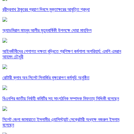
রবীন্দ্রনাথ ঠাকুরের প্রয়াণ দিবসে মুক্তাক্ষরের আবৃত্তি শ্রদ্ধা
অ্যাডমিরাল মাহবুব আলীর মৃত্যুবার্ষিকী উপলক্ষে দোয়া মাহফিল
‎আইনজীবীদের পেশাগত দক্ষতা বৃদ্ধিতে প্রশিক্ষণ কর্মশালা অপরিহার্য: এমপি এমরান
আহমদ চৌধুরী
রোটারী ক্লাব অব সিলেট সিনার্জির বৃক্ষরোপণ কর্মসূচি অনুষ্ঠিত
বিএনপির জাতীয় নির্বাহী কমিটির সহ সাংগঠনিক সম্পাদক মিফতাহ্ সিদ্দিকী বলেছেন
সিলেট জেলা জামায়াতে ইসলামীর এ্যাসিস্ট্যান্ট সেক্রেটারী অধ্যক্ষ নজরুল ইসলাম
বলেছেন