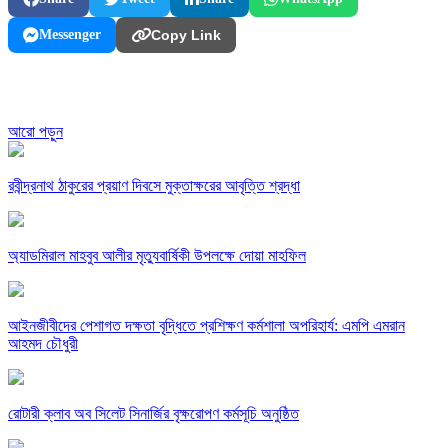
Messenger
Copy Link
আরো পড়ুন
রবীন্দ্রনাথ ঠাকুরের প্রয়াণ দিবসে মুক্তাক্ষরের আবৃত্তি শ্রদ্ধা
অ্যাডমিরাল মাহবুব আলীর মৃত্যুবার্ষিকী উপলক্ষে দোয়া মাহফিল
‎আইনজীবীদের পেশাগত দক্ষতা বৃদ্ধিতে প্রশিক্ষণ কর্মশালা অপরিহার্য: এমপি এমরান
আহমদ চৌধুরী
রোটারী ক্লাব অব সিলেট সিনার্জির বৃক্ষরোপণ কর্মসূচি অনুষ্ঠিত