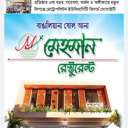
প্রতিষ্ঠার এক বছর: গবেষণা, অর্জন ও অঙ্গীকারে নতুন
দিগন্তে মেট্রোপলিটন ইউনিভার্সিটি রিসার্চ সোসাইটি
জেলা পরিষদের প্রশাসক আবুল কাহের চৌধুরী জুলাই
স্মৃতিস্তম্ভে শ্রদ্ধা নিবেদন
সিলেট মহানগর ছাত্রশিবিরের মিছিল সম্পন্ন
ধরিত্রী রক্ষায় আমরা’র উদ্যোগে সিলেটে বৃক্ষ রোপনের
কর্মসূচি পালন
সিলেটে সড়ক দু*র্ঘ*ট*নায় প্রাণ গেল যুবকের
নর্থ ইস্ট ইউনিভার্সিটিতে রচনা ও আবৃত্তি
প্রতিযোগিতার পুরষ্কার বিতরণী অনুষ্ঠিত
সিকৃবি’তে জুলাই গণ-অভ্যুত্থান দিবস উপলক্ষে
বৃক্ষরোপণ কর্মসুচি পালন
রসময় মেমোরিয়াল উচ্চ বিদ্যালয়ের নতুন ভবনের