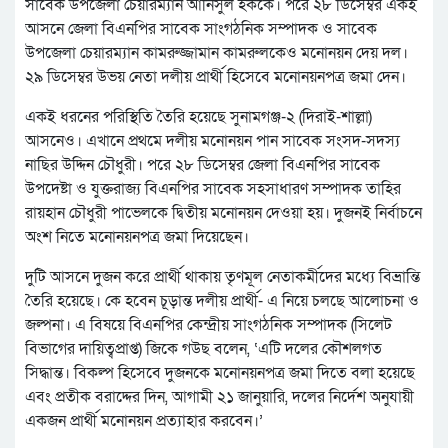
সাবেক উপজেলা চেয়ারম্যান আনিসুল হককে। পরে ২৮ ডিসেম্বর একই
আসনে জেলা বিএনপির সাবেক সাংগঠনিক সম্পাদক ও সাবেক
উপজেলা চেয়ারম্যান কামরুজ্জামান কামরুলকেও মনোনয়ন দেয় দল।
২৯ ডিসেম্বর উভয় নেতা দলীয় প্রার্থী হিসেবে মনোনয়নপত্র জমা দেন।
একই ধরনের পরিস্থিতি তৈরি হয়েছে সুনামগঞ্জ-২ (দিরাই-শাল্লা)
আসনেও। এখানে প্রথমে দলীয় মনোনয়ন পান সাবেক সংসদ-সদস্য
নাছির উদ্দিন চৌধুরী। পরে ২৮ ডিসেম্বর জেলা বিএনপির সাবেক
উপদেষ্টা ও যুক্তরাজ্য বিএনপির সাবেক সহসাধারণ সম্পাদক তাহির
রায়হান চৌধুরী পাভেলকে দ্বিতীয় মনোনয়ন দেওয়া হয়। দুজনই নির্বাচনে
অংশ নিতে মনোনয়নপত্র জমা দিয়েছেন।
দুটি আসনে দুজন করে প্রার্থী থাকায় তৃণমূল নেতাকর্মীদের মধ্যে বিভ্রান্তি
তৈরি হয়েছে। কে হবেন চূড়ান্ত দলীয় প্রার্থী- এ নিয়ে চলছে আলোচনা ও
জল্পনা। এ বিষয়ে বিএনপির কেন্দ্রীয় সাংগঠনিক সম্পাদক (সিলেট
বিভাগের দায়িত্বপ্রাপ্ত) জিকে গউছ বলেন, ‘এটি দলের কৌশলগত
সিদ্ধান্ত। বিকল্প হিসেবে দুজনকে মনোনয়নপত্র জমা দিতে বলা হয়েছে
এবং প্রতীক বরাদ্দের দিন, আগামী ২১ জানুয়ারি, দলের নির্দেশ অনুযায়ী
একজন প্রার্থী মনোনয়ন প্রত্যাহার করবেন।’