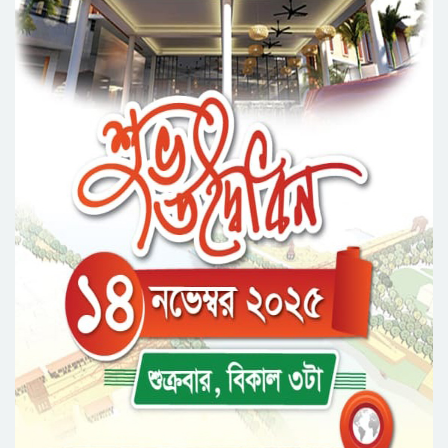
উদ্বোধন করলেন মন্ত্রী মুক্তাদির
মেট্রোপলিটন ইউনিভার্সিটিতে “পারস্য কবিতা ও বাংলা
কবিতা: যোগাযোগ ও সম্ভাবনা” শীর্ষক সেমিনার
সিলেটের জোড়া ব্রিজের পাশ থেকে আ ট ক ফরহাদ-
বাদশা
‘জুলাই গণঅভ্যুত্থান স্মৃতি জাদুঘর’ উদ্বোধন করলেন
প্রধানমন্ত্রী