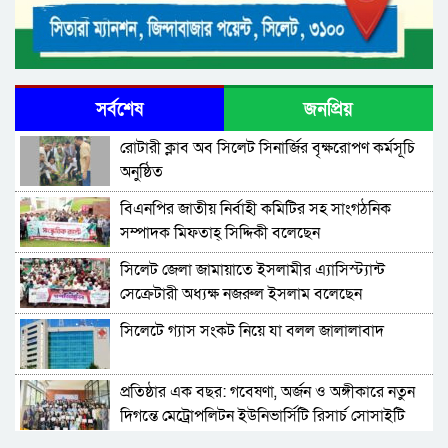
সর্বশেষ
জনপ্রিয়
রোটারী ক্লাব অব সিলেট সিনার্জির বৃক্ষরোপণ কর্মসূচি
অনুষ্ঠিত
বিএনপির জাতীয় নির্বাহী কমিটির সহ সাংগঠনিক
সম্পাদক মিফতাহ্ সিদ্দিকী বলেছেন
সিলেট জেলা জামায়াতে ইসলামীর এ্যাসিস্ট্যান্ট
সেক্রেটারী অধ্যক্ষ নজরুল ইসলাম বলেছেন
সিলেটে গ্যাস সংকট নিয়ে যা বলল জালালাবাদ
প্রতিষ্ঠার এক বছর: গবেষণা, অর্জন ও অঙ্গীকারে নতুন
দিগন্তে মেট্রোপলিটন ইউনিভার্সিটি রিসার্চ সোসাইটি