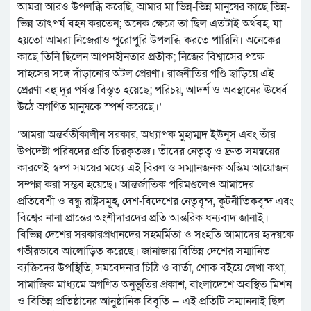
আমরা আরও উপলব্ধি করেছি, আমার মা ভিন্ন-ভিন্ন মানুষের কাছে ভিন্ন-
ভিন্ন তাৎপর্য বহন করতেন; অনেক ক্ষেত্রে তা ছিল এতটাই অর্থবহ, যা
হয়তো আমরা নিজেরাও পুরোপুরি উপলব্ধি করতে পারিনি। অনেকের
কাছে তিনি ছিলেন আপসহীনতার প্রতীক; নিজের বিশ্বাসের পক্ষে
সাহসের সঙ্গে দাঁড়ানোর অটল প্রেরণা। রাজনীতির গণ্ডি ছাড়িয়ে এই
প্রেরণা বহু দূর পর্যন্ত বিস্তৃত হয়েছে; পরিচয়, আদর্শ ও অবস্থানের ঊর্ধ্বে
উঠে অগণিত মানুষকে স্পর্শ করেছে।’
‘আমরা অন্তর্বর্তীকালীন সরকার, অধ্যাপক মুহাম্মদ ইউনূস এবং তাঁর
উপদেষ্টা পরিষদের প্রতি চিরকৃতজ্ঞ। তাঁদের নেতৃত্ব ও দ্রুত সমন্বয়ের
কারণেই স্বল্প সময়ের মধ্যে এই বিরল ও সম্মানজনক অন্তিম আয়োজন
সম্পন্ন করা সম্ভব হয়েছে। আন্তর্জাতিক পরিমণ্ডলেও আমাদের
প্রতিবেশী ও বন্ধু রাষ্ট্রসমূহ, দেশ-বিদেশের নেতৃবৃন্দ, কূটনীতিকবৃন্দ এবং
বিশ্বের নানা প্রান্তের অংশীদারদের প্রতি আন্তরিক ধন্যবাদ জানাই।
বিভিন্ন দেশের সরকারপ্রধানদের সহমর্মিতা ও সংহতি আমাদের হৃদয়কে
গভীরভাবে আলোড়িত করেছে। জানাজায় বিভিন্ন দেশের সম্মানিত
ব্যক্তিদের উপস্থিতি, সমবেদনার চিঠি ও বার্তা, শোক বইয়ে লেখা কথা,
সামাজিক মাধ্যমে অগণিত অনুভূতির প্রকাশ, বাংলাদেশে অবস্থিত মিশন
ও বিভিন্ন প্রতিষ্ঠানের আনুষ্ঠানিক বিবৃতি — এই প্রতিটি সম্মাননাই ছিল