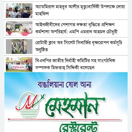
অ্যাডমিরাল মাহবুব আলীর মৃত্যুবার্ষিকী উপলক্ষে দোয়া
মাহফিল
‎আইনজীবীদের পেশাগত দক্ষতা বৃদ্ধিতে প্রশিক্ষণ
কর্মশালা অপরিহার্য: এমপি এমরান আহমদ চৌধুরী
রোটারী ক্লাব অব সিলেট সিনার্জির বৃক্ষরোপণ কর্মসূচি
অনুষ্ঠিত
বিএনপির জাতীয় নির্বাহী কমিটির সহ সাংগঠনিক
সম্পাদক মিফতাহ্ সিদ্দিকী বলেছেন
সিলেট জেলা জামায়াতে ইসলামীর এ্যাসিস্ট্যান্ট
সেক্রেটারী অধ্যক্ষ নজরুল ইসলাম বলেছেন
সিলেটে গ্যাস সংকট নিয়ে যা বলল জালালাবাদ
প্রতিষ্ঠার এক বছর: গবেষণা, অর্জন ও অঙ্গীকারে নতুন
দিগন্তে মেট্রোপলিটন ইউনিভার্সিটি রিসার্চ সোসাইটি