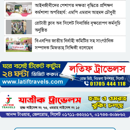
‎আইনজীবীদের পেশাগত দক্ষতা বৃদ্ধিতে প্রশিক্ষণ
কর্মশালা অপরিহার্য: এমপি এমরান আহমদ চৌধুরী
রোটারী ক্লাব অব সিলেট সিনার্জির বৃক্ষরোপণ কর্মসূচি
অনুষ্ঠিত
বিএনপির জাতীয় নির্বাহী কমিটির সহ সাংগঠনিক
সম্পাদক মিফতাহ্ সিদ্দিকী বলেছেন
সিলেট জেলা জামায়াতে ইসলামীর এ্যাসিস্ট্যান্ট
সেক্রেটারী অধ্যক্ষ নজরুল ইসলাম বলেছেন
সিলেটে গ্যাস সংকট নিয়ে যা বলল জালালাবাদ
প্রতিষ্ঠার এক বছর: গবেষণা, অর্জন ও অঙ্গীকারে নতুন
দিগন্তে মেট্রোপলিটন ইউনিভার্সিটি রিসার্চ সোসাইটি
জেলা পরিষদের প্রশাসক আবুল কাহের চৌধুরী জুলাই
স্মৃতিস্তম্ভে শ্রদ্ধা নিবেদন
সিলেট মহানগর ছাত্রশিবিরের মিছিল সম্পন্ন