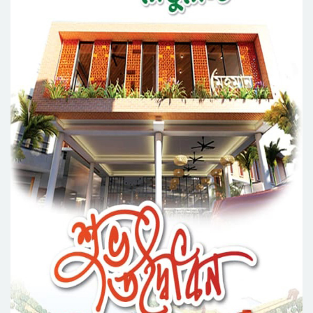
জেলা পরিষদের প্রশাসক আবুল কাহের চৌধুরী জুলাই
স্মৃতিস্তম্ভে শ্রদ্ধা নিবেদন
সিলেট মহানগর ছাত্রশিবিরের মিছিল সম্পন্ন
ধরিত্রী রক্ষায় আমরা’র উদ্যোগে সিলেটে বৃক্ষ রোপনের
কর্মসূচি পালন
সিলেটে সড়ক দু*র্ঘ*ট*নায় প্রাণ গেল যুবকের
নর্থ ইস্ট ইউনিভার্সিটিতে রচনা ও আবৃত্তি
প্রতিযোগিতার পুরষ্কার বিতরণী অনুষ্ঠিত
সিকৃবি’তে জুলাই গণ-অভ্যুত্থান দিবস উপলক্ষে
বৃক্ষরোপণ কর্মসুচি পালন
রসময় মেমোরিয়াল উচ্চ বিদ্যালয়ের নতুন ভবনের
উদ্বোধন করলেন মন্ত্রী মুক্তাদির