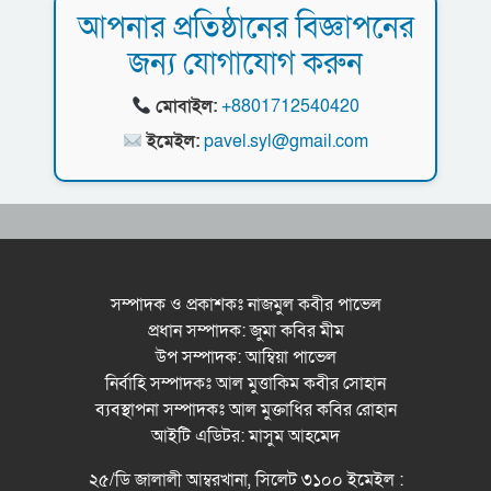
আপনার প্রতিষ্ঠানের বিজ্ঞাপনের
জন্য যোগাযোগ করুন
ধরিত্রী রক্ষায় আমরা’র উদ্যোগে সিলেটে বৃক্ষ রোপনের
কর্মসূচি পালন
মোবাইল:
+8801712540420
সিলেটে সড়ক দু*র্ঘ*ট*নায় প্রাণ গেল যুবকের
ইমেইল:
pavel.syl@gmail.com
নর্থ ইস্ট ইউনিভার্সিটিতে রচনা ও আবৃত্তি
প্রতিযোগিতার পুরষ্কার বিতরণী অনুষ্ঠিত
সিকৃবি’তে জুলাই গণ-অভ্যুত্থান দিবস উপলক্ষে
বৃক্ষরোপণ কর্মসুচি পালন
সম্পাদক ও প্রকাশকঃ নাজমুল কবীর পাভেল
প্রধান সম্পাদক: জুমা কবির মীম
রসময় মেমোরিয়াল উচ্চ বিদ্যালয়ের নতুন ভবনের
উপ সম্পাদক: আম্বিয়া পাভেল
উদ্বোধন করলেন মন্ত্রী মুক্তাদির
নির্বাহি সম্পাদকঃ আল মুত্তাকিম কবীর সোহান
ব্যবস্থাপনা সম্পাদকঃ আল মুক্তাধির কবির রোহান
আইটি এডিটর: মাসুম আহমেদ
২৫/ডি জালালী আম্বরখানা, সিলেট ৩১০০ ইমেইল :