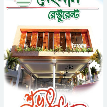
প্রতিষ্ঠার এক বছর: গবেষণা, অর্জন ও অঙ্গীকারে নতুন
দিগন্তে মেট্রোপলিটন ইউনিভার্সিটি রিসার্চ সোসাইটি
জেলা পরিষদের প্রশাসক আবুল কাহের চৌধুরী জুলাই
স্মৃতিস্তম্ভে শ্রদ্ধা নিবেদন
সিলেট মহানগর ছাত্রশিবিরের মিছিল সম্পন্ন
ধরিত্রী রক্ষায় আমরা’র উদ্যোগে সিলেটে বৃক্ষ রোপনের
কর্মসূচি পালন
সিলেটে সড়ক দু*র্ঘ*ট*নায় প্রাণ গেল যুবকের
নর্থ ইস্ট ইউনিভার্সিটিতে রচনা ও আবৃত্তি
প্রতিযোগিতার পুরষ্কার বিতরণী অনুষ্ঠিত
সিকৃবি’তে জুলাই গণ-অভ্যুত্থান দিবস উপলক্ষে
বৃক্ষরোপণ কর্মসুচি পালন
রসময় মেমোরিয়াল উচ্চ বিদ্যালয়ের নতুন ভবনের