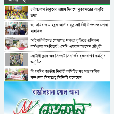
রবীন্দ্রনাথ ঠাকুরের প্রয়াণ দিবসে মুক্তাক্ষরের আবৃত্তি
শ্রদ্ধা
অ্যাডমিরাল মাহবুব আলীর মৃত্যুবার্ষিকী উপলক্ষে দোয়া
মাহফিল
‎আইনজীবীদের পেশাগত দক্ষতা বৃদ্ধিতে প্রশিক্ষণ
কর্মশালা অপরিহার্য: এমপি এমরান আহমদ চৌধুরী
রোটারী ক্লাব অব সিলেট সিনার্জির বৃক্ষরোপণ কর্মসূচি
অনুষ্ঠিত
বিএনপির জাতীয় নির্বাহী কমিটির সহ সাংগঠনিক
সম্পাদক মিফতাহ্ সিদ্দিকী বলেছেন
সিলেট জেলা জামায়াতে ইসলামীর এ্যাসিস্ট্যান্ট
সেক্রেটারী অধ্যক্ষ নজরুল ইসলাম বলেছেন
সিলেটে গ্যাস সংকট নিয়ে যা বলল জালালাবাদ