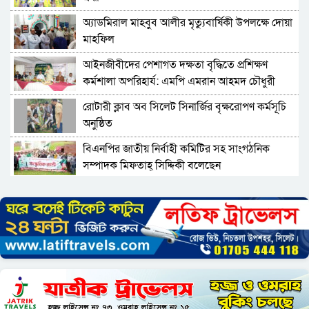
অ্যাডমিরাল মাহবুব আলীর মৃত্যুবার্ষিকী উপলক্ষে দোয়া
মাহফিল
‎আইনজীবীদের পেশাগত দক্ষতা বৃদ্ধিতে প্রশিক্ষণ
কর্মশালা অপরিহার্য: এমপি এমরান আহমদ চৌধুরী
রোটারী ক্লাব অব সিলেট সিনার্জির বৃক্ষরোপণ কর্মসূচি
অনুষ্ঠিত
বিএনপির জাতীয় নির্বাহী কমিটির সহ সাংগঠনিক
সম্পাদক মিফতাহ্ সিদ্দিকী বলেছেন
সিলেট জেলা জামায়াতে ইসলামীর এ্যাসিস্ট্যান্ট
সেক্রেটারী অধ্যক্ষ নজরুল ইসলাম বলেছেন
সিলেটে গ্যাস সংকট নিয়ে যা বলল জালালাবাদ
প্রতিষ্ঠার এক বছর: গবেষণা, অর্জন ও অঙ্গীকারে নতুন
দিগন্তে মেট্রোপলিটন ইউনিভার্সিটি রিসার্চ সোসাইটি