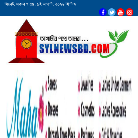
সিলেট, সকাল ৭:৩৪, ৯ই আগস্ট, ২০২৬ খ্রিস্টাব্দ