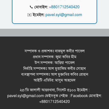
স্মৃতিস্তম্ভে শ্রদ্ধা নিবেদন
📞
মোবাইল:
+8801712540420
সিলেট মহানগর ছাত্রশিবিরের মিছিল সম্পন্ন
✉️
ইমেইল:
pavel.syl@gmail.com
ধরিত্রী রক্ষায় আমরা’র উদ্যোগে সিলেটে বৃক্ষ রোপনের
কর্মসূচি পালন
সিলেটে সড়ক দু*র্ঘ*ট*নায় প্রাণ গেল যুবকের
সম্পাদক ও প্রকাশকঃ নাজমুল কবীর পাভেল
প্রধান সম্পাদক: জুমা কবির মীম
নর্থ ইস্ট ইউনিভার্সিটিতে রচনা ও আবৃত্তি
উপ সম্পাদক: আম্বিয়া পাভেল
প্রতিযোগিতার পুরষ্কার বিতরণী অনুষ্ঠিত
নির্বাহি সম্পাদকঃ আল মুত্তাকিম কবীর সোহান
সিকৃবি’তে জুলাই গণ-অভ্যুত্থান দিবস উপলক্ষে
ব্যবস্থাপনা সম্পাদকঃ আল মুক্তাধির কবির রোহান
বৃক্ষরোপণ কর্মসুচি পালন
আইটি এডিটর: মাসুম আহমেদ
রসময় মেমোরিয়াল উচ্চ বিদ্যালয়ের নতুন ভবনের
২৫/ডি জালালী আম্বরখানা, সিলেট ৩১০০ ইমেইল :
উদ্বোধন করলেন মন্ত্রী মুক্তাদির
pavel.syl@gmail.com ফেইসবুক পেইজ : Facebook মোবাইল:
+8801712540420