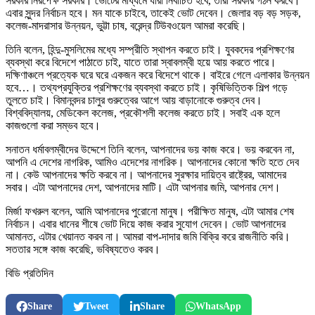
সরকার নিরপেক্ষ সরকার। ভোটের মাধ্যমে যারা নির্বাচিত হবে, তারা সরকার গঠন করবে।
এবার সুন্দর নির্বাচন হবে। মন যাকে চাইবে, তাকেই ভোট দেবেন। জেলার বড় বড় সড়ক,
কলেজ-মাদরাসার উন্নয়ন, ভুট্টা চাষ, বরেন্দ্র টিউবওয়েল আমরা করেছি।
তিনি বলেন, হিন্দু-মুসলিমের মধ্যে সম্প্রীতি স্থাপন করতে চাই। যুবকদের প্রশিক্ষণের
ব্যবস্থা করে বিদেশে পাঠাতে চাই, যাতে তারা স্বাবলম্বী হয়ে আয় করতে পারে।
দক্ষিণাঞ্চলে প্রত্যেক ঘরে ঘরে একজন করে বিদেশে থাকে। বাইরে গেলে এলাকার উন্নয়ন
হবে…। তথ্যপ্রযুক্তির প্রশিক্ষণের ব্যবস্থা করতে চাই। কৃষিভিত্তিক শিল্প গড়ে
তুলতে চাই। বিমানবন্দর চালুর গুরুত্বের আগে আয় বাড়ানোকে গুরুত্ব দেব।
বিশ্ববিদ্যালয়, মেডিকেল কলেজ, প্রকৌশলী কলেজ করতে চাই। সবাই এক হলে
কাজগুলো করা সম্ভব হবে।
সনাতন ধর্মাবলম্বীদের উদ্দেশে তিনি বলেন, আপনাদের ভয় কাজ করে। ভয় করবেন না,
আপনি এ দেশের নাগরিক, আমিও এদেশের নাগরিক। আপনাদের কোনো ক্ষতি হতে দেব
না। কেউ আপনাদের ক্ষতি করবে না। আপনাদের সুরক্ষার দায়িত্ব রাষ্ট্রের, আমাদের
সবার। এটা আপনাদের দেশ, আপনাদের মাটি। এটা আপনার জমি, আপনার দেশ।
মির্জা ফখরুল বলেন, আমি আপনাদের পুরোনো মানুষ। পরীক্ষিত মানুষ, এটা আমার শেষ
নির্বাচন। এবার ধানের শীষে ভোট দিয়ে কাজ করার সুযোগ দেবেন। ভোট আপনাদের
আমানত, এটার খেয়ানত করব না। আমরা বাপ-দাদার জমি বিক্রি করে রাজনীতি করি।
সততার সঙ্গে কাজ করেছি, ভবিষ্যতেও করব।
বিডি প্রতিদিন
Share
Tweet
Share
WhatsApp