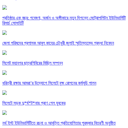
প্রতিষ্ঠার এক বছর: গবেষণা, অর্জন ও অঙ্গীকারে নতুন দিগন্তে মেট্রোপলিটন ইউনিভার্সিটি
রিসার্চ সোসাইটি
জেলা পরিষদের প্রশাসক আবুল কাহের চৌধুরী জুলাই স্মৃতিস্তম্ভে শ্রদ্ধা নিবেদন
সিলেট মহানগর ছাত্রশিবিরের মিছিল সম্পন্ন
ধরিত্রী রক্ষায় আমরা’র উদ্যোগে সিলেটে বৃক্ষ রোপনের কর্মসূচি পালন
সিলেটে সড়ক দু*র্ঘ*ট*নায় প্রাণ গেল যুবকের
নর্থ ইস্ট ইউনিভার্সিটিতে রচনা ও আবৃত্তি প্রতিযোগিতার পুরষ্কার বিতরণী অনুষ্ঠিত