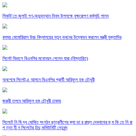
সিকৃবি’তে জুলাই গণ-অভ্যুত্থান দিবস উপলক্ষে বৃক্ষরোপণ কর্মসুচি পালন
রসময় মেমোরিয়াল উচ্চ বিদ্যালয়ের নতুন ভবনের উদ্বোধন করলেন মন্ত্রী মুক্তাদির
সিলেট বিভাগে বিএনপির মনোনয়ন পেলেন যারা (বিস্তারিত)
অবশেষে সিলেট-৪ আসনে বিএনপির প্রার্থী আরিফুল হক চৌধুরী
জরুরী তলবে আরিফুল হক চৌধুরী ঢাকায়
সিলেটে নি ষি দ্ধ ঘোষিত সংগঠন ছাত্রলীগের ক্যা ডা র রাহুল দেবনাথের হু ম কি তে নি রা
প ত্তা হী ন সিলেটের হিন্দু কমিউনিটি নেতৃবৃন্দ