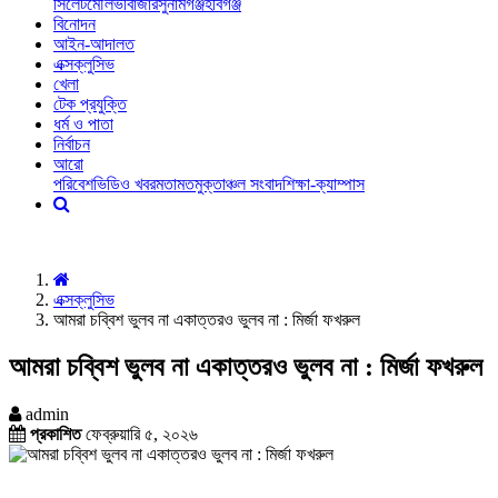
সিলেট
মৌলভীবাজার
সুনামগঞ্জ
হবিগঞ্জ
বিনোদন
আইন-আদালত
এক্সক্লুসিভ
খেলা
টেক প্রযুক্তি
ধর্ম ও পাতা
নির্বাচন
আরো
পরিবেশ
ভিডিও খবর
মতামত
মুক্তাঞ্চল সংবাদ
শিক্ষা-ক্যাম্পাস
এক্সক্লুসিভ
আমরা চব্বিশ ভুলব না একাত্তরও ভুলব না : মির্জা ফখরুল
আমরা চব্বিশ ভুলব না একাত্তরও ভুলব না : মির্জা ফখরুল
admin
প্রকাশিত
ফেব্রুয়ারি ৫, ২০২৬