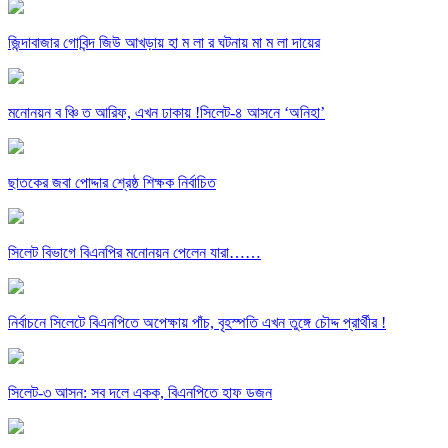
জিন্দাবাজার গোবিন্দ জিউ আখড়ায় হা ম লা র ঘটনায় মা ম লা দায়ের
মনোনয়ন ব ঞ্চি ত আরিফ, এখন ঢাকায় !সিলেট-৪ আসনে ‘অনিহা’
ছাতকের জবা পোদ্দার শ্রেষ্ঠ শিক্ষক নির্বাচিত
সিলেট বিভাগে বিএনপির মনোনয়ন পেলেন যারা……
নির্বাচনে সিলেটে বিএনপিতে অপেক্ষায় পাঁচ, বৃহস্পতি এখন তুঙ্গে চৌদ্দ প্রার্থীর !
সিলেট-৩ আসন: সব দলে একক, বিএনপিতে হাফ ডজন