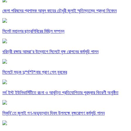
জেলা পরিষদের প্রশাসক আবুল কাহের চৌধুরী জুলাই স্মৃতিস্তম্ভে শ্রদ্ধা নিবেদন
সিলেট মহানগর ছাত্রশিবিরের মিছিল সম্পন্ন
ধরিত্রী রক্ষায় আমরা’র উদ্যোগে সিলেটে বৃক্ষ রোপনের কর্মসূচি পালন
সিলেটে সড়ক দু*র্ঘ*ট*নায় প্রাণ গেল যুবকের
নর্থ ইস্ট ইউনিভার্সিটিতে রচনা ও আবৃত্তি প্রতিযোগিতার পুরষ্কার বিতরণী অনুষ্ঠিত
সিকৃবি’তে জুলাই গণ-অভ্যুত্থান দিবস উপলক্ষে বৃক্ষরোপণ কর্মসুচি পালন