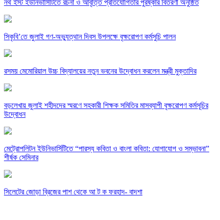
নর্থ ইস্ট ইউনিভার্সিটিতে রচনা ও আবৃত্তি প্রতিযোগিতার পুরষ্কার বিতরণী অনুষ্ঠিত
সিকৃবি’তে জুলাই গণ-অভ্যুত্থান দিবস উপলক্ষে বৃক্ষরোপণ কর্মসুচি পালন
রসময় মেমোরিয়াল উচ্চ বিদ্যালয়ের নতুন ভবনের উদ্বোধন করলেন মন্ত্রী মুক্তাদির
বড়লেখায় জুলাই শহীদদের স্মরণে সহকারী শিক্ষক সমিতির মাসব্যাপী বৃক্ষরোপণ কর্মসূচির
উদ্বোধন
মেট্রোপলিটন ইউনিভার্সিটিতে “পারস্য কবিতা ও বাংলা কবিতা: যোগাযোগ ও সম্ভাবনা”
শীর্ষক সেমিনার
সিলেটের জোড়া ব্রিজের পাশ থেকে আ ট ক ফরহাদ- বাদশা