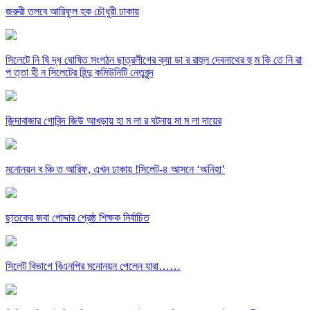
জরুরী তলবে আরিফুল হক চৌধুরী ঢাকায়
সিলেটে নি ষি দ্ধ ঘোষিত সংগঠন ছাত্রলীগের ক্যা ডা র রাহুল দেবনাথের হু ম কি তে নি রা
প ত্তা হী ন সিলেটের হিন্দু কমিউনিটি নেতৃবৃন্দ
জিন্দাবাজার গোবিন্দ জিউ আখড়ায় হা ম লা র ঘটনায় মা ম লা দায়ের
মনোনয়ন ব ঞ্চি ত আরিফ, এখন ঢাকায় !সিলেট-৪ আসনে ‘অনিহা’
ছাতকের জবা পোদ্দার শ্রেষ্ঠ শিক্ষক নির্বাচিত
সিলেট বিভাগে বিএনপির মনোনয়ন পেলেন যারা……