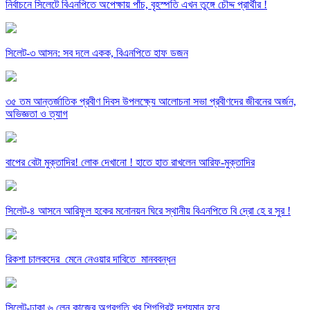
নির্বাচনে সিলেটে বিএনপিতে অপেক্ষায় পাঁচ, বৃহস্পতি এখন তুঙ্গে চৌদ্দ প্রার্থীর !
সিলেট-৩ আসন: সব দলে একক, বিএনপিতে হাফ ডজন
৩৫ তম আন্তর্জাতিক প্রবীণ দিবস উপলক্ষ্যে আলোচনা সভা প্রবীণদের জীবনের অর্জন,
অভিজ্ঞতা ও ত্যাগ
বাপের বেটা মুক্তাদির! লোক দেখানো ! হাতে হাত রাখলেন আরিফ-মুক্তাদির
সিলেট-৪ আসনে আরিফুল হকের মনোনয়ন ঘিরে স্থানীয় বিএনপিতে বি দ্রো হে র সুর !
রিকশা চালকদের মেনে নেওয়ার দাবিতে মানববন্ধন
সিলেট-ঢাকা ৬ লেন কাজের অগ্রগতি খুব শিগগিরই দৃশ্যমান হবে