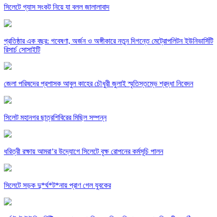
সিলেটে গ্যাস সংকট নিয়ে যা বলল জালালাবাদ
প্রতিষ্ঠার এক বছর: গবেষণা, অর্জন ও অঙ্গীকারে নতুন দিগন্তে মেট্রোপলিটন ইউনিভার্সিটি
রিসার্চ সোসাইটি
জেলা পরিষদের প্রশাসক আবুল কাহের চৌধুরী জুলাই স্মৃতিস্তম্ভে শ্রদ্ধা নিবেদন
সিলেট মহানগর ছাত্রশিবিরের মিছিল সম্পন্ন
ধরিত্রী রক্ষায় আমরা’র উদ্যোগে সিলেটে বৃক্ষ রোপনের কর্মসূচি পালন
সিলেটে সড়ক দু*র্ঘ*ট*নায় প্রাণ গেল যুবকের