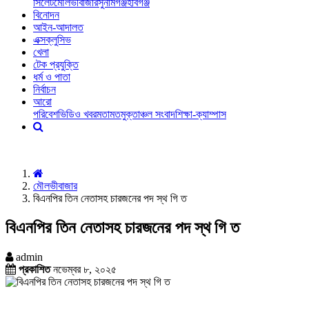
সিলেট
মৌলভীবাজার
সুনামগঞ্জ
হবিগঞ্জ
বিনোদন
আইন-আদালত
এক্সক্লুসিভ
খেলা
টেক প্রযুক্তি
ধর্ম ও পাতা
নির্বাচন
আরো
পরিবেশ
ভিডিও খবর
মতামত
মুক্তাঞ্চল সংবাদ
শিক্ষা-ক্যাম্পাস
মৌলভীবাজার
বিএনপির তিন নেতাসহ চারজনের পদ স্থ গি ত
বিএনপির তিন নেতাসহ চারজনের পদ স্থ গি ত
admin
প্রকাশিত
নভেম্বর ৮, ২০২৫