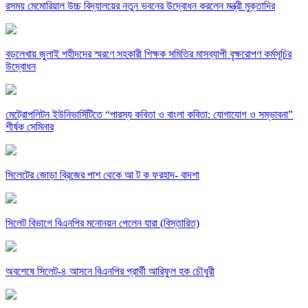
রসময় মেমোরিয়াল উচ্চ বিদ্যালয়ের নতুন ভবনের উদ্বোধন করলেন মন্ত্রী মুক্তাদির
বড়লেখায় জুলাই শহীদদের স্মরণে সহকারী শিক্ষক সমিতির মাসব্যাপী বৃক্ষরোপণ কর্মসূচির
উদ্বোধন
মেট্রোপলিটন ইউনিভার্সিটিতে “পারস্য কবিতা ও বাংলা কবিতা: যোগাযোগ ও সম্ভাবনা”
শীর্ষক সেমিনার
সিলেটের জোড়া ব্রিজের পাশ থেকে আ ট ক ফরহাদ- বাদশা
সিলেট বিভাগে বিএনপির মনোনয়ন পেলেন যারা (বিস্তারিত)
অবশেষে সিলেট-৪ আসনে বিএনপির প্রার্থী আরিফুল হক চৌধুরী