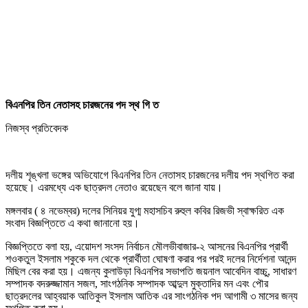
বিএনপির তিন নেতাসহ চারজনের পদ স্থ গি ত
নিজস্ব প্রতিবেদক
দলীয় শৃঙ্খলা ভঙ্গের অভিযোগে বিএনপির তিন নেতাসহ চারজনের দলীয় পদ স্থগিত করা
হয়েছে। এরমধ্যে এক ছাত্রদল নেতাও রয়েছেন বলে জানা যায়।
মঙ্গলবার ( ৪ নভেম্বর) দলের সিনিয়র যুগ্ম মহাসচিব রুহুল কবির রিজভী স্বাক্ষরিত এক
সংবাদ বিজ্ঞপ্তিতে এ কথা জানানো হয়।
বিজ্ঞপ্তিতে বলা হয়, এয়োদশ সংসদ নির্বাচন মৌলভীবাজার-২ আসনের বিএনপির প্রার্থী
শওকতুল ইসলাম শকুকে দল থেকে প্রার্থীতা ঘোষণা করার পর পরই দলের নির্দেশনা আনন্দ
মিছিল বের করা হয়। এজন্য কুলাউড়া বিএনপির সভাপতি জয়নাল আবেদিন বাচ্চু, সাধারণ
সম্পাদক বদরুজ্জামান সজল, সাংগঠনিক সম্পাদক আব্দুল মুক্তাদির মন এবং পৌর
ছাত্রদলের আহ্বয়াক আতিকুল ইসলাম আতিক এর সাংগঠনিক পদ আগামী ৩ মাসের জন্য