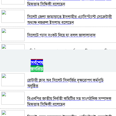
মিফতাহ্ সিদ্দিকী বলেছেন
সিলেট জেলা জামায়াতে ইসলামীর এ্যাসিস্ট্যান্ট সেক্রেটারী
অধ্যক্ষ নজরুল ইসলাম বলেছেন
সিলেটে গ্যাস সংকট নিয়ে যা বলল জালালাবাদ
প্রতিষ্ঠার এক বছর: গবেষণা, অর্জন ও অঙ্গীকারে নতুন দিগন্তে
মেট্রোপলিটন ইউনিভার্সিটি রিসার্চ সোসাইটি
সর্বশেষ
জনপ্রিয়
জেলা পরিষদের প্রশাসক আবুল কাহের চৌধুরী জুলাই
স্মৃতিস্তম্ভে শ্রদ্ধা নিবেদন
রোটারী ক্লাব অব সিলেট সিনার্জির বৃক্ষরোপণ কর্মসূচি
অনুষ্ঠিত
সিলেট মহানগর ছাত্রশিবিরের মিছিল সম্পন্ন
বিএনপির জাতীয় নির্বাহী কমিটির সহ সাংগঠনিক সম্পাদক
ধরিত্রী রক্ষায় আমরা’র উদ্যোগে সিলেটে বৃক্ষ রোপনের
মিফতাহ্ সিদ্দিকী বলেছেন
কর্মসূচি পালন