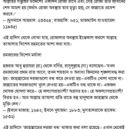
আল্লাহর সন্তুষ্টির উদ্দেশ্যে একদিন রোজা রাখে এবং সেই রোজা তার জীবনের
শেষ আমল হয় (অর্থাৎ রোজা অবস্থায় তার মৃত্যু হয়), সে জান্নাতে প্রবেশ
করবে।’
— (মুসনাদে আহমাদ: ২৩৩২৪; বায়হাকি: ৬৫১; মাজমাউয যাওয়ায়েদ:
১১৯৩৫)
এই হাদিস থেকে বোঝা যায়, রোজাদার অবস্থায় ইন্তেকাল করলে আল্লাহ
তাআলার বিশেষ রহমতের আশা করা যায়।
রমজানের বিশেষ মর্যাদা
হজরত আবু হুরায়রা (রা.) থেকে বর্ণিত, রাসুলুল্লাহ (সা.) বলেছেন—‘যখন
রমজানের প্রথম রাত আসে, তখন শয়তান ও অবাধ্য জিনদের শৃঙ্খলাবদ্ধ করা
হয়। জাহান্নামের দরজাগুলো বন্ধ করে দেওয়া হয়—একটিও খোলা থাকে না।
জান্নাতের দরজাগুলো খুলে দেওয়া হয়—একটিও বন্ধ থাকে না। একজন
ঘোষক ঘোষণা করে— হে কল্যাণপ্রত্যাশী! অগ্রসর হও। হে অকল্যাণপ্রত্যাশী!
বিরত হও। আর আল্লাহ তাআলা প্রতি রাতে বহু মানুষকে জাহান্নাম থেকে
মুক্তি দেন।’
— (ইবনে মাজাহ: ১৬৪২; ইবনে খুযায়মা: ১৮৮৩; মুসতাদরাকে হাকেম:
১৫৩২)
এই হাদিসে ‘জাহান্নামের দরজা বন্ধ’ থাকার কথা বলা হয়েছে। এখান থেকেই