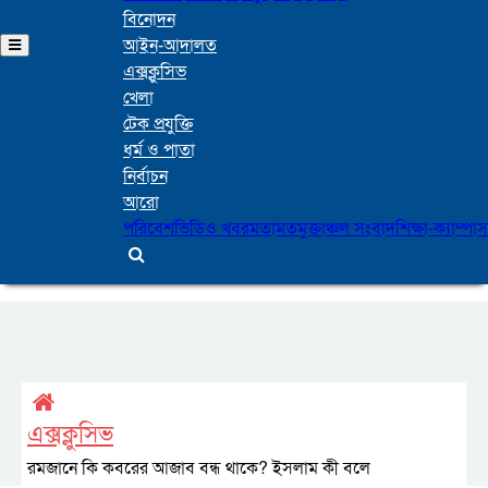
বিনোদন
আইন-আদালত
এক্সক্লুসিভ
খেলা
টেক প্রযুক্তি
ধর্ম ও পাতা
নির্বাচন
আরো
পরিবেশ
ভিডিও খবর
মতামত
মুক্তাঞ্চল সংবাদ
শিক্ষা-ক্যাম্পাস
এক্সক্লুসিভ
রমজানে কি কবরের আজাব বন্ধ থাকে? ইসলাম কী বলে