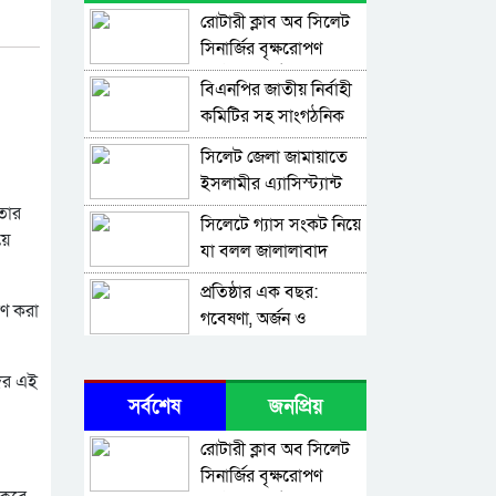
রোটারী ক্লাব অব সিলেট
সিনার্জির বৃক্ষরোপণ
কর্মসূচি অনুষ্ঠিত
বিএনপির জাতীয় নির্বাহী
কমিটির সহ সাংগঠনিক
সম্পাদক মিফতাহ্
সিলেট জেলা জামায়াতে
সিদ্দিকী বলেছেন
ইসলামীর এ্যাসিস্ট্যান্ট
সেক্রেটারী অধ্যক্ষ নজরুল
তার
সিলেটে গ্যাস সংকট নিয়ে
ইসলাম বলেছেন
য়ে
যা বলল জালালাবাদ
প্রতিষ্ঠার এক বছর:
রণ করা
গবেষণা, অর্জন ও
অঙ্গীকারে নতুন দিগন্তে
জেলা পরিষদের প্রশাসক
মেট্রোপলিটন
দের এই
আবুল কাহের চৌধুরী
ইউনিভার্সিটি রিসার্চ
সর্বশেষ
জনপ্রিয়
জুলাই স্মৃতিস্তম্ভে শ্রদ্ধা
সোসাইটি
সিলেট মহানগর
নিবেদন
রোটারী ক্লাব অব সিলেট
ছাত্রশিবিরের মিছিল
সিনার্জির বৃক্ষরোপণ
সম্পন্ন
ধরিত্রী রক্ষায় আমরা’র