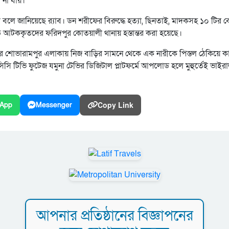
 না যায়।
িল বলে জানিয়েছে র‍্যাব। ডন শরীফের বিরুদ্ধে হত্যা, ছিনতাই, মাদকসহ ১০ টির ব
্ষিতে আটককৃতদের ফরিদপুর কোতয়ালী থানায় হস্তান্তর করা হয়েছে।
তর শোভারামপুর এলাকায় নিজ বাড়ির সামনে থেকে এক নারীকে পিস্তল ঠেকিয়ে ক
সি টিভি ফুটেজ যমুনা টেভির ডিজিটাল প্লাটফর্মে আপলোড হলে মুহুর্তেই ভাইর
Copy Link
App
Messenger
আপনার প্রতিষ্ঠানের বিজ্ঞাপনের