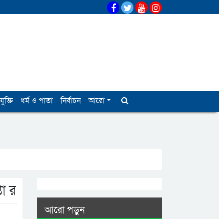
যুক্তি
ধর্ম ও পাতা
নির্বাচন
আরো
তা র
আরো পড়ুন