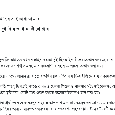
ুই ছি ন তা ই কা রী গ্রে প্তা র
দুল ছিনতাইয়ের ঘটনায় ভাইরাল সেই দুই ছিনতাইকারীদের গ্রেপ্তার করেছে র‍্যাব।
রফে ডন শরীফ এবং তার সহযোগী রায়হান মোল্যকে গ্রেপ্তার করা হয়।
্রিফিংয়ে এ তথ্য জানান র‍্যাব ১০’র অধিনায়ক এডিশনাল ডিআইজি মোহাম্মদ কামরুজ্
কেজি গাঁজা, ছিনতাই কাজে ব্যবহৃত খেলনা পিস্তল ও পালসার মটরসাইকেলসহ অন্
া থেকে চুরি করা একটি আর ওয়ান ফাইভ মটোরসাইকেলও জব্দ করা হয়।
তারা দীর্ঘদিন ধরে ফরিদপুর শহর ও আশপাশ এলাকায় অস্ত্রের ভয় দেখিয়ে মহিলাদ
সছিল। তারা সাধারণত ভোরবেলা বা রাতের শেষ প্রহরে পথচারীদের টার্গেট করে 