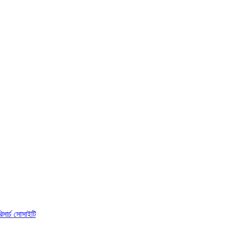
িসার্চ সোসাইটি