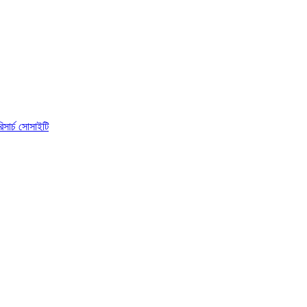
িসার্চ সোসাইটি