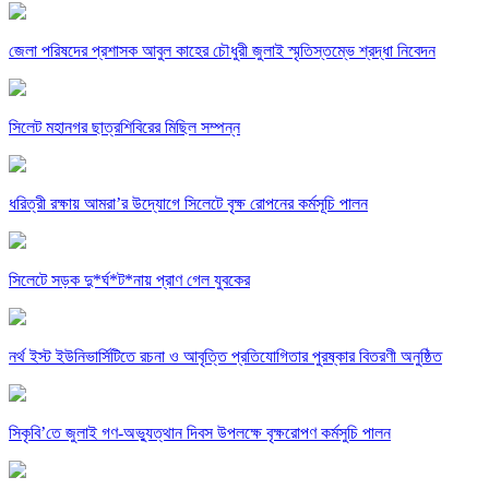
জেলা পরিষদের প্রশাসক আবুল কাহের চৌধুরী জুলাই স্মৃতিস্তম্ভে শ্রদ্ধা নিবেদন
সিলেট মহানগর ছাত্রশিবিরের মিছিল সম্পন্ন
ধরিত্রী রক্ষায় আমরা’র উদ্যোগে সিলেটে বৃক্ষ রোপনের কর্মসূচি পালন
সিলেটে সড়ক দু*র্ঘ*ট*নায় প্রাণ গেল যুবকের
নর্থ ইস্ট ইউনিভার্সিটিতে রচনা ও আবৃত্তি প্রতিযোগিতার পুরষ্কার বিতরণী অনুষ্ঠিত
সিকৃবি’তে জুলাই গণ-অভ্যুত্থান দিবস উপলক্ষে বৃক্ষরোপণ কর্মসুচি পালন