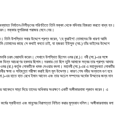
অব্যাহত নির্যাতন-নিপীড়নের পরিণতিতে তিনি মক্কা থেকে মদিনায় হিজরত করতে বাধ্য হন।
 করেন। মক্কার মুশরিকরা পরাজয় মেনে নেয়।
। তিনি উপস্থিত সবার উদ্দেশে প্রশ্ন করেন, ‘হে কুরাইশ! তোমাদের কি ধারণা আমি
আমি তোমাদের কাছে সে কথাই বলতে চাই, যা হজরত ইউসুফ (আ.) তাঁর ভাইদের উদ্দেশে
মনকি চরম বেয়াদবি করেন। সেখানে উপস্থিত ছিলেন ওমর (রা.)। নবী (সা.)-এর সঙ্গে
েকে ভিন্ন আচরণের হকদার ছিলাম। দরকার তো ছিল তুমি আমাকে সত্বর তার প্রাপ্য আদায়
 ওমর (রা.) কর্তৃক লোকটিকে ধমক দেওয়ার বদলা। মহানবী (সা.)-এর এ মহানুভবতা লোকটির
 ক্ষমা ও সহিষ্ণুতা পরীক্ষা করাই ছিল মূল উদ্দেশ্য। কারণ শেষ নবীর অন্যতম গুণ হবে
(সা.)-এর হাতে হাত রেখে ইমান আনেন এবং তার অঢেল সম্পদের অর্ধেক উম্মতের জন্য দান
াদের আবেদনে সাড়া দিয়ে তাদের অধিকার সংরক্ষণে একটি অঙ্গীকারনামা প্রদান করেন। এ
কর্মের স্বাধীনতা এবং মানুষের নিরাপত্তা নিশ্চিত করার মূল্যবান দলিল। অঙ্গীকারনামায় বলা