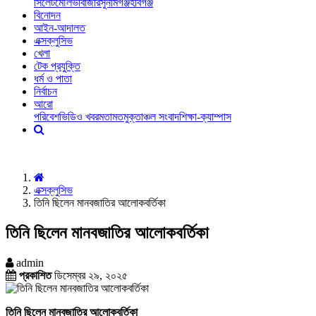
সিলেট
মৌলভীবাজার
সুনামগঞ্জ
হবিগঞ্জ
বিনোদন
আইন-আদালত
এক্সক্লুসিভ
খেলা
টেক প্রযুক্তি
ধর্ম ও পাতা
নির্বাচন
আরো
পরিবেশ
ভিডিও খবর
মতামত
মুক্তাঞ্চল সংবাদ
শিক্ষা-ক্যাম্পাস
এক্সক্লুসিভ
তিনি ছিলেন মানবজাতির আলোকবর্তিকা
তিনি ছিলেন মানবজাতির আলোকবর্তিকা
admin
প্রকাশিত
ডিসেম্বর ২৯, ২০২৫
তিনি ছিলেন মানবজাতির আলোকবর্তিকা