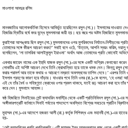
মাওলানা আবদুর রশিদ
মানবজাতির আলোকবর্তিকা হিসেবে আবির্ভূত হয়েছিলেন রসুল (সা.)। ইসলামের দাওয়াত দেও
হিজরির দ্বিতীয় বর্ষে বদর যুদ্ধে মুসলমানরা জয়ী হয়। ছয় বছর পর অষ্টম হিজরিতে মুসলম
কুরাইশরা আশঙ্কায় ছিল রসুল (সা.) মুসলমানদের ওপর মুশরিকদের নির্যাতন-নিপীড়নের প্র
তোমাদের সঙ্গে কীরূপ আচরণ করব?’ সবাই বলে ওঠে, ‘উত্তম, আপনি স্বয়ং করিম, দয়ালু
বলেছিলেন, ‘লা তাসরিবা আলাইকুমুল ইয়াওমা’ অর্থাৎ আজ তোমাদের প্রতি কোনোই অভিয
একবার জায়েদ নামের এক ইহুদি যাজক রসুল (সা.)-এর সঙ্গে একটি অগ্রিম কেনাবেচা করেন
লোকটির এই অশিষ্ট আচরণ দেখে তিনি ক্রোধান্বিত হয়ে তাকে ধমক দেন। কিন্তু রসুল (স
করার পরামর্শ আর তাকে কথায় ও আচরণে নম্রতা অবলম্বনের তাগিদ দেবে।’ এরপর তিনি ওমর
ইসলাম গ্রহণের কারণ হয়ে দাঁড়ায়। যাওয়ার পথে তিনি ওমর (রা.)-কে বলেন, ‘হে ওমর! আমি 
এই যে তাঁর ধৈর্য ও সহিষ্ণুতা ক্রোধের ওপর প্রবল থাকবে, যতই রূঢ় আচরণ করা হবে তাঁ
করে দেন। মুসনাদে আহমদ।
ষষ্ঠ হিজরিতে সিনাইয়ের সেন্ট ক্যাথরিন মনাস্ট্রি থেকে একটি প্রতিনিধিদল রসুল (সা.)-
অঙ্গীকারপত্রটি বর্তমানে সিনাই পর্বতের পাদদেশে অবস্থিত বিশ্বের সবচেয়ে প্রাচীন খ্রিস্টা
মুহাম্মদ (সা.)-এর আদেশে হজরত আলী (রা.) কর্তৃক লিপিবদ্ধ এবং মহানবী (সা.)-এর হাতের ছাপ
হয়-
‘সেন্ট ক্যাথরিনের প্রতি প্রতিশ্রুতি : এটি মুহাম্মদ ইবন আবদুল্লাহর কাছ থেকে একটি বার