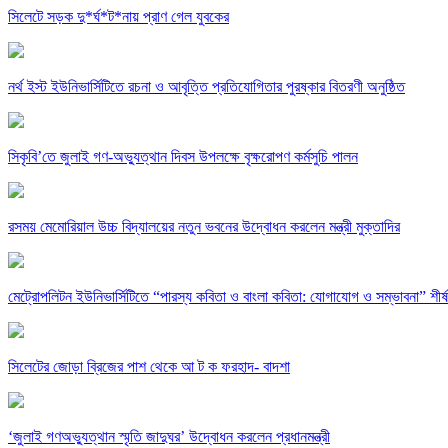
সিলেটে সড়ক দু*র্ঘ*ট*নায় প্রাণ গেল যুবকের
নর্থ ইস্ট ইউনিভার্সিটিতে রচনা ও আবৃত্তি প্রতিযোগিতার পুরষ্কার বিতরণী অনুষ্ঠিত
সিকৃবি’তে জুলাই গণ-অভ্যুত্থান দিবস উপলক্ষে বৃক্ষরোপণ কর্মসুচি পালন
রসময় মেমোরিয়াল উচ্চ বিদ্যালয়ের নতুন ভবনের উদ্বোধন করলেন মন্ত্রী মুক্তাদির
মেট্রোপলিটন ইউনিভার্সিটিতে “পারস্য কবিতা ও বাংলা কবিতা: যোগাযোগ ও সম্ভাবনা” শীর্
সিলেটের জোড়া ব্রিজের পাশ থেকে আ ট ক ফরহাদ- বাদশা
‘জুলাই গণঅভ্যুত্থান স্মৃতি জাদুঘর’ উদ্বোধন করলেন প্রধানমন্ত্রী