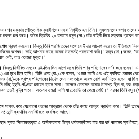
য়ার পর মক্কার পৌত্তলিক কুরাইশদের দ্বারা নিগৃহীত হন তিনি। মুসলমানদের ওপর তাদের 
ানরা মক্কা জয় করে। অষ্টম হিজরির ২০ রমজান রসুল (সা.) তাঁর বাহিনী নিয়ে মক্কায় প্রবেশ
তিশোধ গ্রহণ করবেন। কিন্তু তিনি পরাজিতদের সঙ্গে যে উদার আচরণ করেন তা ইতিহাসে বিরল
 করিমের বংশধর। তাই আপনার কাছে আমরা উত্তমই প্রত্যাশা করি।’ হুজুর (সা.) বলেন, ‘
োগ নেই, যাও তোমরা মুক্ত।’
। কিন্তু নির্ধারিত সময়ের দুই-তিন দিন আগে এসে তিনি পণ্য পরিশোধের দাবি করে বসেন। এ
া.)-এর মুখে ছিল হাসি। তিনি ওমর (রা.)-কে বলেন, ‘ওমর! আমি এবং এই ব্যক্তি তোমার থ
 (রা.)-কে প্রাপ্য পরিশোধের নির্দেশ দেন এবং তাকে আরও বেশি অর্থ দিতে বলেন, যা ছিল
হচ্ছি ইহুদি-পণ্ডিত জায়েদ ইবনে সানা। আসলে লেনদেন আমার উদ্দেশ্য ছিল না, বরং মহানবীর
র ক্ষমা ততই বৃদ্ধি পাবে। অতএব ওমর! আমি যা চেয়েছি তা পেয়ে গেছি।’ এরপর তিনি রসুল 
এর সঙ্গে সাক্ষাৎ করে যেকোনো ধরনের আক্রমণ থেকে তাঁর কাছে আশ্রয় প্রার্থনা করে। তিনি ত
ন মঠ সেন্ট ক্যাথরিন মনাস্ট্রিতে সংরক্ষিত আছে।
 দ্বারা সিলমোহরকৃত এ অঙ্গীকারনামা ভিন্ন ধর্মাবলম্বীদের যার যার ধর্ম পালনের স্বাধীনতা, 
্তা।…