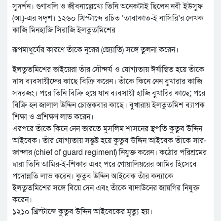
সুদর্শন। গুণাবলি ও জীবনাল্লেখ্যে তিনি অনেকটাই ছিলেন নবী ইউসুফ
(আ.)-এর সদৃশ। ১২৬০ খ্রিস্টাব্দে রচিত ‘তাবাকাত-ই নাসিরি’র লেখক
কাজি মিনহাজি সিরাজি ইলতুতমিশের
রূপমাধুর্যের কারণে তাঁকে নুরের (জ্যোতি) সঙ্গে তুলনা করেন।
ইলতুতমিশের ভাইয়েরা তাঁর সৌন্দর্য ও যোগ্যতায় ঈর্ষান্বিত হয়ে তাঁকে
দাস ব্যবসায়ীদের কাছে বিক্রি করেন। তাঁকে কিনে নেন বুখারার কাজি
সদরজং। পরে তিনি বিক্রি হয়ে যান ব্যবসায়ী হাজি বুখারির কাছে; পরে
বিক্রি হন জালাল উদ্দিন চোস্তকবার কাছে। বুখারায় ইলতুতমিশ ব্যাপক
শিক্ষা ও প্রশিক্ষণ লাভ করেন।
এরপরে তাঁকে কিনে নেন ভারতে মুসলিম শাসনের স্থপতি কুতুব উদ্দিন
আইবেক। তাঁর যোগ্যতায় সন্তুষ্ট হয়ে কুতুব উদ্দিন আইবেক তাঁকে সার-
জান্দার (chief of guard regiment) নিযুক্ত করেন। কঠোর পরিশ্রমের
দ্বারা তিনি আমির-ই-শিকার এবং পরে গোয়ালিয়রের আমির হিসেবে
পদোন্নতি লাভ করেন। কুতুব উদ্দিন আইবেক তাঁর কন্যাকে
ইলতুতমিশের সঙ্গে বিয়ে দেন এবং তাঁকে বাদাউনের জায়গির নিযুক্ত
করেন।
১২১০ খ্রিস্টাব্দে কুতুব উদ্দিন আইবেকের মৃত্যু হয়।