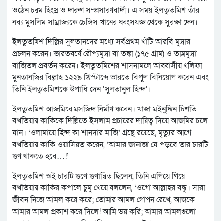
ওঠেন চরম হিংস্র ও দারুণ সম্প্রসারণবাদী। এ সময় ইলতুতমিশ তাঁর
নব্য মুসলিম সাম্রাজ্যকে চেঙ্গিস খানের ধ্বংসযজ্ঞ থেকে সুরক্ষা দেন।
ইলতুতমিশ দিল্লির সুলতানদের মধ্যে সর্বপ্রথম খাঁটি আরবি মুদ্রার
প্রচলন করেন। ভারতবর্ষে রৌপ্যমুদ্রা বা তঙ্কা (১৭৫ গ্রাম) ও তাম্রমুদ্রা
বাজিতল প্রবর্তন করেন। ইলতুতমিশের শাসনামলে আব্বাসীয় খলিফা
মুনতানজির বিল্লাহ ১২২৯ খ্রিস্টাব্দে ভারতে বিপুল বিনিয়োগ করেন এবং
তিনি ইলতুতমিশকে উপাধি দেন ‘সুলতানুল হিন্দ’।
ইলতুতমিশ আজমিরে মসজিদ নির্মাণ করেন। খাজা মইনুদ্দিন চিশতি
বখতিয়ার কাকিকে দিল্লিতে ইসলাম প্রচারের দায়িত্ব দিয়ে আজমির চলে
যান। ‘ওলামায়ে হিন্দ কা শানদার মাজি’ গ্রন্থে রয়েছে, মৃত্যুর আগে
বখতিয়ার কাকি ওয়াসিয়ত করেন, ‘আমার জানাজা যে পড়বে তার চারটি
গুণ থাকতে হবে…!’
ইলতুতমিশ ওই চারটি গুণে গুণান্বিত ছিলেন, তিনি এগিয়ে গিয়ে
বখতিয়ার কাকির কপালে চুমু খেয়ে বললেন, ‘ওগো আল্লাহর বন্ধু। সারা
জীবন নিজে আমল করে করে; তোমার আমল গোপন রেখে, আজকে
আমার আমল প্রকাশ করে দিলে! আমি ভয় করি; আমার আমলগুলো