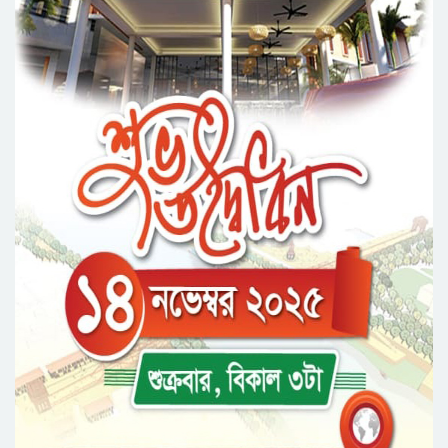
কবিতা: যোগাযোগ ও সম্ভাবনা” শীর্ষক সেমিনার
সিলেটের জোড়া ব্রিজের পাশ থেকে আ ট ক ফরহাদ-
বাদশা
‘জুলাই গণঅভ্যুত্থান স্মৃতি জাদুঘর’ উদ্বোধন করলেন
প্রধানমন্ত্রী
জুলাই গণঅভ্যুত্থানে আহত যোদ্ধা মিতুর খোঁজ নিলেন
প্রধানমন্ত্রী