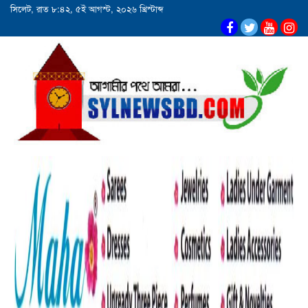
সিলেট, রাত ৮:৪২, ৫ই আগস্ট, ২০২৬ খ্রিস্টাব্দ