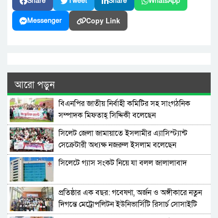
Share
Tweet
Share
WhatsApp
Copy Link
Messenger
আরো পড়ুন
বিএনপির জাতীয় নির্বাহী কমিটির সহ সাংগঠনিক
সম্পাদক মিফতাহ্ সিদ্দিকী বলেছেন
সিলেট জেলা জামায়াতে ইসলামীর এ্যাসিস্ট্যান্ট
সেক্রেটারী অধ্যক্ষ নজরুল ইসলাম বলেছেন
সিলেটে গ্যাস সংকট নিয়ে যা বলল জালালাবাদ
প্রতিষ্ঠার এক বছর: গবেষণা, অর্জন ও অঙ্গীকারে নতুন
দিগন্তে মেট্রোপলিটন ইউনিভার্সিটি রিসার্চ সোসাইটি