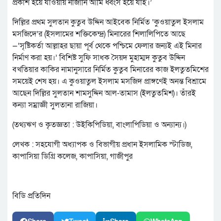
প্রকাশ হয়ে যাওয়ায় নাজানি আমি ধ্বংস হয়ে যাই।’
দিল্লির প্রথম সুলতান কুতুব উদ্দিন আইবেক নির্মিত ‘কুওয়াতুল ইসলাম
মসজিদে’র (ইসলামের শক্তিকেন্দ্র) মিনারের শিলালিপিতে আছে
—‘সৃষ্টিকর্তা আল্লাহর ছায়া পূর্ব থেকে পশ্চিমে ফেলার জন্যই এই মিনার
নির্মাণ করা হয়।’ বিশিষ্ট সুফি সাধক সৈয়দ মুহাম্মদ কুতুব উদ্দিন
বখতিয়ার কাকির নামানুসারে নির্মিত কুতুব মিনারের কাজ ইলতুতমিশের
সময়েই শেষ হয়। এ কুওয়াতুল ইসলাম মসজিদ প্রাঙ্গণেই অনন্ত বিশ্রামে
আছেন দিল্লির সুলতান শামসুদ্দিন আল-তামাস (ইলতুতমিশ)। তাঁরই
কন্যা সম্রাজ্ঞী সুলতানা রাজিয়া।
(তথ্যঋণ ও কৃতজ্ঞতা : উইকিপিডিয়া, বাংলাপিডিয়া ও অন্যান্য।)
লেখক : সহযোগী অধ্যাপক ও বিভাগীয় প্রধান ইসলামিক স্টাডিজ,
কাপাসিয়া ডিগ্রি কলেজ, কাপাসিয়া, গাজীপুর
বিডি প্রতিদিন