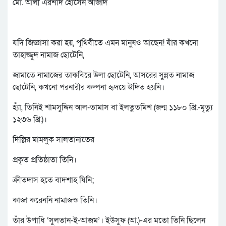
মো. আলী এরশাদ হোসেন আজাদ
যদি জিজ্ঞাসা করা হয়, পৃথিবীতে এমন মানুষও আছেন! যাঁর কখনো
তাহাজ্জুদ নামাজ ছোটেনি,
জামাতে নামাজের তাকবিরে উলা ছোটেনি, আসরের সুন্নত নামাজ
ছোটেনি, কখনো পরনারীর কল্পনা হৃদয়ে উদিত হয়নি।
হ্যাঁ, তিনিই শামসুদ্দিন আল-তামাস বা ইলতুতমিশ (জন্ম ১১৮০ খ্রি.-মৃত্যু
১২৩৬ খ্রি.)।
দিল্লির মামলুক সালতানাতের
প্রকৃত প্রতিষ্ঠাতা তিনি।
ক্রীতদাস হতে বাদশাহ যিনি;
কাজা করেননি নামাজও তিনি।
তাঁর উপাধি ‘সুলতান-ই-আজম’। ইউসুফ (আ.)-এর মতো তিনি ছিলেন