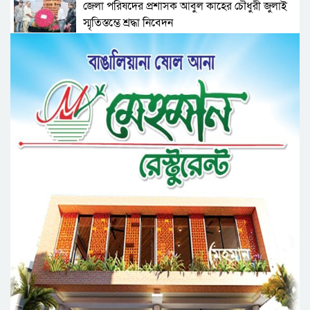
জেলা পরিষদের প্রশাসক আবুল কাহের চৌধুরী জুলাই
স্মৃতিস্তম্ভে শ্রদ্ধা নিবেদন
সিলেট মহানগর ছাত্রশিবিরের মিছিল সম্পন্ন
ধরিত্রী রক্ষায় আমরা’র উদ্যোগে সিলেটে বৃক্ষ রোপনের
কর্মসূচি পালন
সিলেটে সড়ক দু*র্ঘ*ট*নায় প্রাণ গেল যুবকের
নর্থ ইস্ট ইউনিভার্সিটিতে রচনা ও আবৃত্তি
প্রতিযোগিতার পুরষ্কার বিতরণী অনুষ্ঠিত
সিকৃবি’তে জুলাই গণ-অভ্যুত্থান দিবস উপলক্ষে
বৃক্ষরোপণ কর্মসুচি পালন
রসময় মেমোরিয়াল উচ্চ বিদ্যালয়ের নতুন ভবনের
উদ্বোধন করলেন মন্ত্রী মুক্তাদির
মেট্রোপলিটন ইউনিভার্সিটিতে “পারস্য কবিতা ও বাংলা