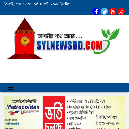
সিলেট, সন্ধ্যা ৬:৫০, ৯ই আগস্ট, ২০২৬ খ্রিস্টাব্দ