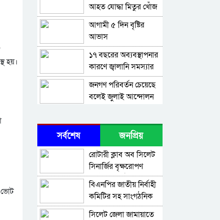
আহত যোদ্ধা মিতুর খোঁজ
নিলেন প্রধানমন্ত্রী
আগামী ৫ দিন বৃষ্টির
আভাস
১৭ বছরের অব্যবস্থাপনার
্থ হয়।
কারণে জ্বালানি সমস্যার
সৃষ্টি: বাণিজ্যমন্ত্রী
জনগণ পরিবর্তন চেয়েছে
বলেই জুলাই আন্দোলন
সফল : প্রধানমন্ত্রী
৫ আগস্ট গণতন্ত্রকামী
া
মানুষের বিজয়ের দিন:
সর্বশেষ
জনপ্রিয়
প্রধানমন্ত্রী
জুলাই স্মৃতি জাদুঘর সকল
রোটারী ক্লাব অব সিলেট
গণতান্ত্রিক আন্দোলনের
সিনার্জির বৃক্ষরোপণ
প্রতিচ্ছবি : প্রধানমন্ত্রী
দেশে কেউ কেউ অহেতুক
কর্মসূচি অনুষ্ঠিত
বিএনপির জাতীয় নির্বাহী
ইস্যুতে অস্থিতিশীল
- ভোট
কমিটির সহ সাংগঠনিক
পরিস্থিতি সৃষ্টির চেষ্টা
হাদিস বর্ণনায় সতর্কতা
সম্পাদক মিফতাহ্
করছে : প্রধানমন্ত্রী
সিলেট জেলা জামায়াতে
আবশ্যক