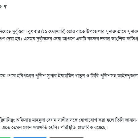
গু ণ
েছে দুর্বৃত্তরা। বুধবার (১১ ফেব্রুয়ারি) ভোর রাতে উপজেলার সুনারু গ্রামে সুনারু
ুণ দেয়া হয়। এসময় দুর্বৃত্তদের দেয়া আগুণে একটি কক্ষের দরজা আংশিক ক্ষতিগ্রস
জানতে পেরে হবিগঞ্জের পুলিশ সুপার ইয়াছমিন খাতুন ও ডিবি পুলিশসহ আইনশৃঙ্খল
ি রিটানির্ং অফিসার মাহমুদা বেগম সাথীর সঙ্গে যোগাযোগ করা হলে তিনি জানান
তরা। এতে তেমন কোন ক্ষয়ক্ষতি হয়নি। পরিস্থিতি স্বাভাবিক রয়েছে।