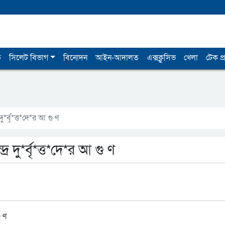
ি
সিলেট বিভাগ
বিনোদন
আইন-আদালত
এক্সক্লুসিভ
খেলা
টেক প্র
*র্বৃ*ত্ত*দে*র আ গু ণ
 দু*র্বৃ*ত্ত*দে*র আ গু ণ