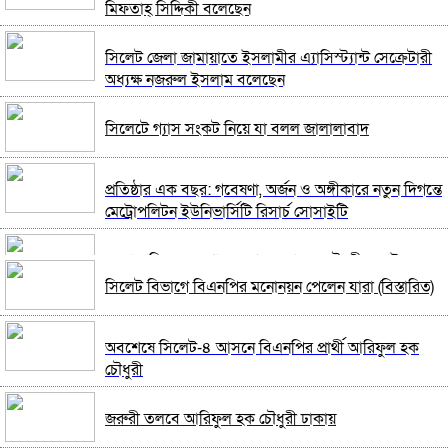
ধরিত্রী রক্ষায় আমরা’র উদ্যোগে সিলেটে বৃক্ষ রোপনের
মিফতাহ্ সিদ্দিকী বলেছেন
কর্মসূচি পালন
সিলেট জেলা জামায়াতে ইসলামীর এ্যাসিস্ট্যান্ট সেক্রেটারী
সিলেটে সড়ক দু*র্ঘ*ট*নায় প্রাণ গেল যুবকের
অধ্যক্ষ নজরুল ইসলাম বলেছেন
সিলেটে গ্যাস সংকট নিয়ে যা বলল জালালাবাদ
নর্থ ইস্ট ইউনিভার্সিটিতে রচনা ও আবৃত্তি প্রতিযোগিতার
পুরষ্কার বিতরণী অনুষ্ঠিত
প্রতিষ্ঠার এক বছর: গবেষণা, অর্জন ও অঙ্গীকারে নতুন দিগন্তে
সিকৃবি’তে জুলাই গণ-অভ্যুত্থান দিবস উপলক্ষে বৃক্ষরোপণ
মেট্রোপলিটন ইউনিভার্সিটি রিসার্চ সোসাইটি
কর্মসুচি পালন
জেলা পরিষদের প্রশাসক আবুল কাহের চৌধুরী জুলাই
রসময় মেমোরিয়াল উচ্চ বিদ্যালয়ের নতুন ভবনের উদ্বোধন
স্মৃতিস্তম্ভে শ্রদ্ধা নিবেদন
সিলেট বিভাগে বিএনপির মনোনয়ন পেলেন যারা (বিস্তারিত)
করলেন মন্ত্রী মুক্তাদির
সিলেট মহানগর ছাত্রশিবিরের মিছিল সম্পন্ন
অবশেষে সিলেট-৪ আসনে বিএনপির প্রার্থী আরিফুল হক
মেট্রোপলিটন ইউনিভার্সিটিতে “পারস্য কবিতা ও বাংলা
চৌধুরী
কবিতা: যোগাযোগ ও সম্ভাবনা” শীর্ষক সেমিনার
ধরিত্রী রক্ষায় আমরা’র উদ্যোগে সিলেটে বৃক্ষ রোপনের
কর্মসূচি পালন
জরুরী তলবে আরিফুল হক চৌধুরী ঢাকায়
সিলেটের জোড়া ব্রিজের পাশ থেকে আ ট ক ফরহাদ- বাদশা