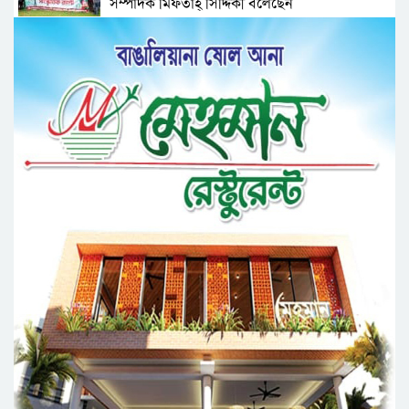
সম্পাদক মিফতাহ্ সিদ্দিকী বলেছেন
সিলেট জেলা জামায়াতে ইসলামীর এ্যাসিস্ট্যান্ট
সেক্রেটারী অধ্যক্ষ নজরুল ইসলাম বলেছেন
সিলেটে গ্যাস সংকট নিয়ে যা বলল জালালাবাদ
প্রতিষ্ঠার এক বছর: গবেষণা, অর্জন ও অঙ্গীকারে নতুন
দিগন্তে মেট্রোপলিটন ইউনিভার্সিটি রিসার্চ সোসাইটি
জেলা পরিষদের প্রশাসক আবুল কাহের চৌধুরী জুলাই
স্মৃতিস্তম্ভে শ্রদ্ধা নিবেদন
সিলেট মহানগর ছাত্রশিবিরের মিছিল সম্পন্ন
ধরিত্রী রক্ষায় আমরা’র উদ্যোগে সিলেটে বৃক্ষ রোপনের
কর্মসূচি পালন
সিলেটে সড়ক দু*র্ঘ*ট*নায় প্রাণ গেল যুবকের