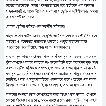
অজানা জনপদের রোদ, নদী, পাহাড়, মানুষের হাসি-কান্না নিয়ে ফেরেন
নিজের কাহিনীতে। সময় পরম্পরায় তিনি হয়ে উঠেছেন এক অনবদ্য
সৃজন–মানচিত্র, যাকে ঘিরে আজ বাংলা সংস্কৃতি ও সৃষ্টিশীলতার আলো
আরও স্পষ্ট হয়ে ওঠে।
লোকসংস্কৃতির গভীরে এক অন্তর্লীন অভিযাত্রা
বাংলাদেশের বাউল, ফোক-সংস্কৃতি, ভাটির গানের আবহ দীর্ঘদিন ধরে
সাহিত্য ও গবেষণার পরিধিতে থাকলেও শাকুর মজিদের কাজ
এগুলোকে এনে দিয়েছে অন্য মাত্রার দৃশ্যমানতা।
শাহ আব্দুল করিমের জীবন, শিল্প, দার্শনিক সুর- যা একসময় অনেকে
ছুঁয়ে দেখতেও সাহস করতেন না- তাকে তিনি তুলে করেছেন মূলধারার
অঙ্গনে। বাউল করিমকে বুঝতে হলে এখন আর শুধু গান শোনা যথেষ্ট
নয়; বুঝতে হয় তাঁর জীবনের সেই নীরব সংগ্রাম, যা শাকুর মজিদ তাঁর
চলচ্চিত্র, প্রবন্ধ ও ডকুমেন্টারিতে এমনভাবে তুলে ধরেছেন যেন দর্শক
নিজের চোখেই দেখছেন সেই সুরের জন্ম হতে থাকা দুঃখ–আনন্দ।
লালনের দর্শনকে তিনি দেখিয়েছেন সহজ অথচ গভীর ভাষায়- যেখানে
কোনো সাঁজোয়া তত্ত্ব নেই, আছে মানুষের ভেতরকার মুক্তির পথ। হাছন