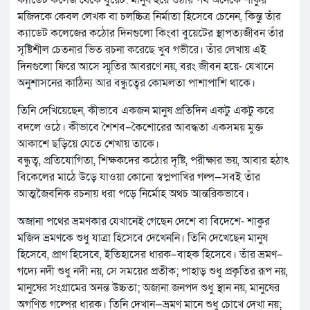
ক্যাডেট কলেজ থেকে বুয়েট: মানুষ হয়ে ওঠার পথ অনেকে শাকুর
মজিদকে কেবল লেখক বা চলচ্চিত্র নির্মাতা হিসেবে চেনেন, কিন্তু তাঁর
ক্যাডেট কলেজের কঠোর দিনগুলো কিংবা বুয়েটের স্থাপত্যজীবন তাঁর
সৃষ্টিশীল চেতনার ভিত রচনা করেছে খুব গভীরে। তাঁর লেখায় এই
দিনগুলো ফিরে আসে স্মৃতির আবরণে নয়, বরং জীবন হয়ে- যেখানে
অনুশাসনের কাঠিন্য আর বন্ধুত্বের কোমলতা পাশাপাশি থাকে।
তিনি দেখিয়েছেন, কীভাবে একজন মানুষ প্রতিদিন একটু একটু করে
বদলে ওঠে। কীভাবে শৈশব–কৈশোরের আবদ্ধতা একসময় মুক্ত
আকাশে ছড়িয়ে যেতে শেখায় তাকে।
বন্ধুত্ব, প্রতিযোগিতা, শিক্ষকদের কঠোর দৃষ্টি, পরীক্ষার ভয়, আবার হঠাৎ
বিকেলের মাঠে উড়ে যাওয়া কোনো স্বপ্নপাখির গল্প—সবই তাঁর
আত্মজৈবনিক রচনায় ধরা পড়ে নির্মোহ অথচ আন্তরিকভাবে।
অজানা পথের ভ্রমণকার যেখানেই গেছেন দেশে বা বিদেশে- শাকুর
মজিদ ভ্রমণকে শুধু যাত্রা হিসেবে দেখেননি। তিনি দেখেছেন মানুষ
হিসেবে, প্রাণ হিসেবে, ইতিহাসের ধারক–বাহক হিসেবে। তাঁর ভ্রমণ–
গদ্যে নদী শুধু নদী নয়, সে সময়ের প্রতীক; পাহাড় শুধু প্রকৃতির রূপ নয়,
মানুষের সংগ্রামের অনন্ত উচ্চতা; অজানা জনপদ শুধু স্থান নয়, মানুষের
অগণিত গল্পের ধারক। তিনি দেখান—ভ্রমণ মানে শুধু চোখে দেখা নয়;