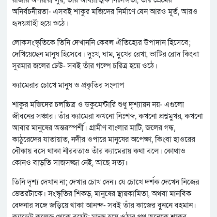
রাজার অশরীরী সুর, তাঁর আধ্যাত্মিক নিঃসঙ্গতা, তাঁর প্রেমের
অনির্বচনীয়তা- এসবই শাকুর মজিদের নির্মাণে যেন আরও মূর্ত, আরও
হৃদয়গ্রাহী হয়ে ওঠে।
লোকসংস্কৃতিকে তিনি দেখাননি কেবল ঐতিহ্যের উপাদান হিসেবে;
দেখিয়েছেন মানুষ হিসেবে। দুঃখ, ঘাম, মুখের রেখা, ভাটির রোদ কিংবা
সুরমার জলের ঢেউ- সবই তাঁর গল্পে চরিত্র হয়ে ওঠে।
ক্যামেরার চোখে মানুষ ও প্রকৃতির সংলাপ
শাকুর মজিদের চলচ্চিত্র ও ডকুমেন্টারি শুধু দৃশ্যায়ন নয়- এগুলো
জীবনের সঞ্চার। তাঁর ক্যামেরা কখনো নিঃশব্দ, কখনো প্রশ্নমুখর, কখনো
আবার মানুষের অন্তরস্পর্শী। গ্রামীণ বাংলার মাটি, জলের গন্ধ,
কাঠুরেদের যাতায়াত, নদীর ওপারে মানুষের অপেক্ষা, কিংবা হাওরের
নৌকায় বসে থাকা নীরবতাও তাঁর ক্যামেরায় কথা বলে। কোথাও
কোনও বাড়তি সাজসজ্জা নেই, আছে সত্য।
তিনি দৃশ্য দেখান না; দেখার চোখ দেন। যে চোখে দর্শক দেখেন নিজের
ভেতরটাকে। সংস্কৃতির শিকড়, মানুষের স্থায়কামিতা, অথবা মানবিক
বেদনার সঙ্গে জড়িয়ে থাকা আনন্দ- সবই তাঁর কাজের বুননে বহমান।