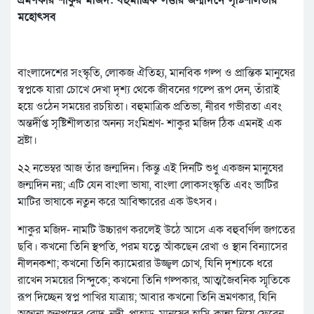
ভ্রমণকার শাকুর মজিদ: বহুমাত্রিক সত্তার জন্মদিনে সৃষ্টিশীলতার
মহোৎসব
বাংলাদেশের সংস্কৃতি, লোকজ ঐতিহ্য, মানবিক গল্প ও প্রান্তিক মানুষের
স্বপ্নকে যারা চোখে দেখা দৃশ্য থেকে জীবনের গল্পে রূপ দেন, তাঁরাই
হয়ে ওঠেন সময়ের রচয়িতা। বহুমাত্রিক প্রতিভা, নীরব গভীরতা এবং
অন্তর্দীপ্ত সৃষ্টিশীলতার অনন্য সংমিশ্রণ- শাকুর মজিদ ঠিক এমনই এক
স্রষ্টা।
২২ ন‌ভেম্বর আজ তাঁর জন্মদিন। কিন্তু এই দিনটি শুধু একজন মানুষের
জন্মদিন নয়; এটি যেন বাংলা ভাষা, বাংলা লোকসংস্কৃতি এবং ভাটির
মাটির ভাষাকে নতুন করে আবিষ্কারের এক উৎসব।
শাকুর মজিদ- নামটি উচ্চারণ করলেই উঠে আসে এক বহুবর্ণিল জগতের
ছবি। কখনো তিনি স্থপতি, পরম যত্নে আঁকছেন রেখা ও স্থান বিন্যাসের
নীলনকশা; কখনো তিনি ক্যামেরার উজ্জ্বল চোখ, যিনি দৃশ্যকে ধরে
রাখেন সময়ের সিন্দুকে; কখনো তিনি গল্পকার, আত্মজৈবনিক স্মৃতিকে
রূপ দিচ্ছেন স্বপ্ন পাখির যাত্রায়; আবার কখনো তিনি ভ্রমণকার, যিনি