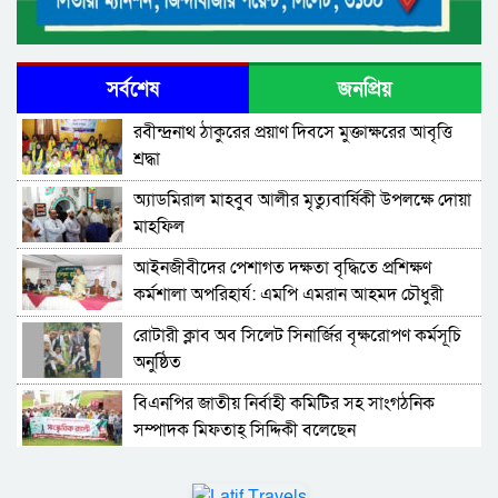
সর্বশেষ
জনপ্রিয়
রবীন্দ্রনাথ ঠাকুরের প্রয়াণ দিবসে মুক্তাক্ষরের আবৃত্তি
শ্রদ্ধা
অ্যাডমিরাল মাহবুব আলীর মৃত্যুবার্ষিকী উপলক্ষে দোয়া
মাহফিল
‎আইনজীবীদের পেশাগত দক্ষতা বৃদ্ধিতে প্রশিক্ষণ
কর্মশালা অপরিহার্য: এমপি এমরান আহমদ চৌধুরী
রোটারী ক্লাব অব সিলেট সিনার্জির বৃক্ষরোপণ কর্মসূচি
অনুষ্ঠিত
বিএনপির জাতীয় নির্বাহী কমিটির সহ সাংগঠনিক
সম্পাদক মিফতাহ্ সিদ্দিকী বলেছেন
সিলেট জেলা জামায়াতে ইসলামীর এ্যাসিস্ট্যান্ট