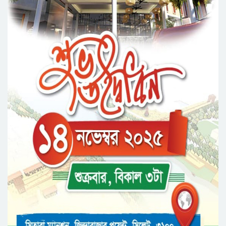
নর্থ ইস্ট ইউনিভার্সিটিতে রচনা ও আবৃত্তি
প্রতিযোগিতার পুরষ্কার বিতরণী অনুষ্ঠিত
সিকৃবি’তে জুলাই গণ-অভ্যুত্থান দিবস উপলক্ষে
বৃক্ষরোপণ কর্মসুচি পালন
রসময় মেমোরিয়াল উচ্চ বিদ্যালয়ের নতুন ভবনের
উদ্বোধন করলেন মন্ত্রী মুক্তাদির