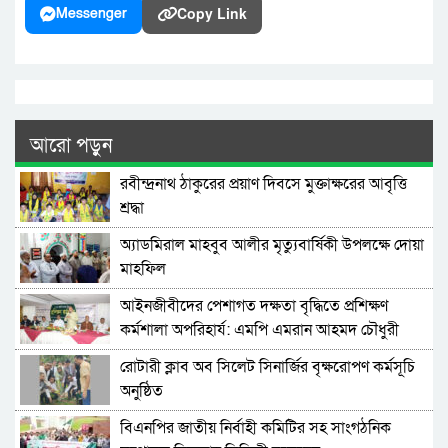
Copy Link
Messenger
আরো পড়ুন
রবীন্দ্রনাথ ঠাকুরের প্রয়াণ দিবসে মুক্তাক্ষরের আবৃত্তি
শ্রদ্ধা
অ্যাডমিরাল মাহবুব আলীর মৃত্যুবার্ষিকী উপলক্ষে দোয়া
মাহফিল
‎আইনজীবীদের পেশাগত দক্ষতা বৃদ্ধিতে প্রশিক্ষণ
কর্মশালা অপরিহার্য: এমপি এমরান আহমদ চৌধুরী
রোটারী ক্লাব অব সিলেট সিনার্জির বৃক্ষরোপণ কর্মসূচি
অনুষ্ঠিত
বিএনপির জাতীয় নির্বাহী কমিটির সহ সাংগঠনিক