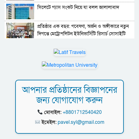
সিলেটে গ্যাস সংকট নিয়ে যা বলল জালালাবাদ
প্রতিষ্ঠার এক বছর: গবেষণা, অর্জন ও অঙ্গীকারে নতুন
দিগন্তে মেট্রোপলিটন ইউনিভার্সিটি রিসার্চ সোসাইটি
জেলা পরিষদের প্রশাসক আবুল কাহের চৌধুরী জুলাই
স্মৃতিস্তম্ভে শ্রদ্ধা নিবেদন
সিলেট মহানগর ছাত্রশিবিরের মিছিল সম্পন্ন
ধরিত্রী রক্ষায় আমরা’র উদ্যোগে সিলেটে বৃক্ষ রোপনের
আপনার প্রতিষ্ঠানের বিজ্ঞাপনের
কর্মসূচি পালন
জন্য যোগাযোগ করুন
সিলেটে সড়ক দু*র্ঘ*ট*নায় প্রাণ গেল যুবকের
মোবাইল:
+8801712540420
নর্থ ইস্ট ইউনিভার্সিটিতে রচনা ও আবৃত্তি
ইমেইল:
pavel.syl@gmail.com
প্রতিযোগিতার পুরষ্কার বিতরণী অনুষ্ঠিত