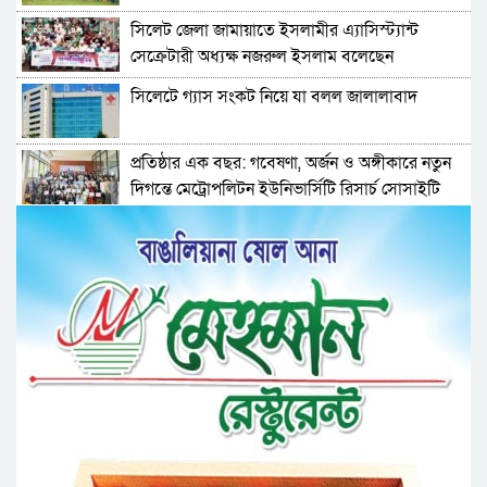
সিলেট জেলা জামায়াতে ইসলামীর এ্যাসিস্ট্যান্ট
সেক্রেটারী অধ্যক্ষ নজরুল ইসলাম বলেছেন
সিলেটে গ্যাস সংকট নিয়ে যা বলল জালালাবাদ
প্রতিষ্ঠার এক বছর: গবেষণা, অর্জন ও অঙ্গীকারে নতুন
দিগন্তে মেট্রোপলিটন ইউনিভার্সিটি রিসার্চ সোসাইটি
জেলা পরিষদের প্রশাসক আবুল কাহের চৌধুরী জুলাই
স্মৃতিস্তম্ভে শ্রদ্ধা নিবেদন
সিলেট মহানগর ছাত্রশিবিরের মিছিল সম্পন্ন
ধরিত্রী রক্ষায় আমরা’র উদ্যোগে সিলেটে বৃক্ষ রোপনের
কর্মসূচি পালন
সিলেটে সড়ক দু*র্ঘ*ট*নায় প্রাণ গেল যুবকের