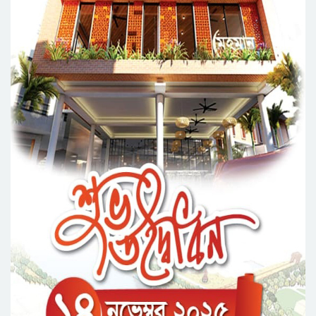
নর্থ ইস্ট ইউনিভার্সিটিতে রচনা ও আবৃত্তি
প্রতিযোগিতার পুরষ্কার বিতরণী অনুষ্ঠিত
সিকৃবি’তে জুলাই গণ-অভ্যুত্থান দিবস উপলক্ষে
বৃক্ষরোপণ কর্মসুচি পালন
রসময় মেমোরিয়াল উচ্চ বিদ্যালয়ের নতুন ভবনের
উদ্বোধন করলেন মন্ত্রী মুক্তাদির
মেট্রোপলিটন ইউনিভার্সিটিতে “পারস্য কবিতা ও বাংলা
কবিতা: যোগাযোগ ও সম্ভাবনা” শীর্ষক সেমিনার
সিলেটের জোড়া ব্রিজের পাশ থেকে আ ট ক ফরহাদ-
বাদশা
‘জুলাই গণঅভ্যুত্থান স্মৃতি জাদুঘর’ উদ্বোধন করলেন
প্রধানমন্ত্রী