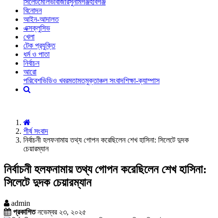
সিলেট
মৌলভীবাজার
সুনামগঞ্জ
হবিগঞ্জ
বিনোদন
আইন-আদালত
এক্সক্লুসিভ
খেলা
টেক প্রযুক্তি
ধর্ম ও পাতা
নির্বাচন
আরো
পরিবেশ
ভিডিও খবর
মতামত
মুক্তাঞ্চল সংবাদ
শিক্ষা-ক্যাম্পাস
শীর্ষ সংবাদ
নির্বাচনী হলফনামায় তথ্য গোপন করেছিলেন শেখ হাসিনা: সিলেটে দুদক
চেয়ারম্যান
নির্বাচনী হলফনামায় তথ্য গোপন করেছিলেন শেখ হাসিনা:
সিলেটে দুদক চেয়ারম্যান
admin
প্রকাশিত
নভেম্বর ২৩, ২০২৫