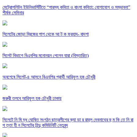
মেট্রোপলিটন ইউনিভার্সিটিতে “পারস্য কবিতা ও বাংলা কবিতা: যোগাযোগ ও সম্ভাবনা”
শীর্ষক সেমিনার
সিলেটের জোড়া ব্রিজের পাশ থেকে আ ট ক ফরহাদ- বাদশা
সিলেট বিভাগে বিএনপির মনোনয়ন পেলেন যারা (বিস্তারিত)
অবশেষে সিলেট-৪ আসনে বিএনপির প্রার্থী আরিফুল হক চৌধুরী
জরুরী তলবে আরিফুল হক চৌধুরী ঢাকায়
সিলেটে নি ষি দ্ধ ঘোষিত সংগঠন ছাত্রলীগের ক্যা ডা র রাহুল দেবনাথের হু ম কি তে নি রা
প ত্তা হী ন সিলেটের হিন্দু কমিউনিটি নেতৃবৃন্দ