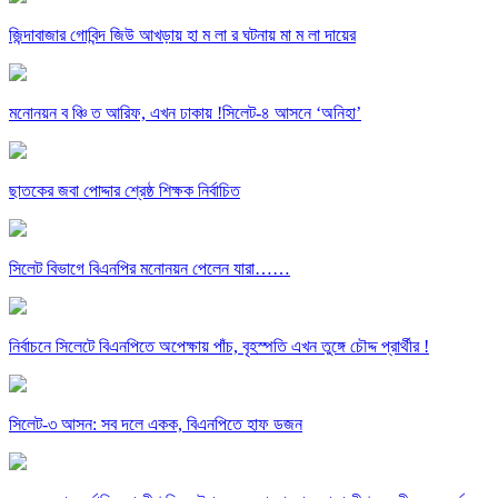
জিন্দাবাজার গোবিন্দ জিউ আখড়ায় হা ম লা র ঘটনায় মা ম লা দায়ের
মনোনয়ন ব ঞ্চি ত আরিফ, এখন ঢাকায় !সিলেট-৪ আসনে ‘অনিহা’
ছাতকের জবা পোদ্দার শ্রেষ্ঠ শিক্ষক নির্বাচিত
সিলেট বিভাগে বিএনপির মনোনয়ন পেলেন যারা……
নির্বাচনে সিলেটে বিএনপিতে অপেক্ষায় পাঁচ, বৃহস্পতি এখন তুঙ্গে চৌদ্দ প্রার্থীর !
সিলেট-৩ আসন: সব দলে একক, বিএনপিতে হাফ ডজন