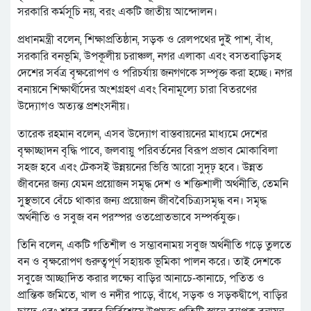
সরকারি কর্মসূচি নয়, বরং একটি জাতীয় আন্দোলন।
প্রধানমন্ত্রী বলেন, শিক্ষাপ্রতিষ্ঠান, সড়ক ও রেলপথের দুই পাশ, বাঁধ,
সরকারি বনভূমি, উপকূলীয় চরাঞ্চল, নগর এলাকা এবং বসতবাড়িসহ
দেশের সর্বত্র বৃক্ষরোপণ ও পরিচর্যায় জনগণকে সম্পৃক্ত করা হচ্ছে। নগর
বনায়নে শিক্ষার্থীদের অংশগ্রহণ এবং বিনামূল্যে চারা বিতরণের
উদ্যোগও অত্যন্ত প্রশংসনীয়।
তারেক রহমান বলেন, এসব উদ্যোগ বাস্তবায়নের মাধ্যমে দেশের
বৃক্ষাচ্ছাদন বৃদ্ধি পাবে, জলবায়ু পরিবর্তনের বিরূপ প্রভাব মোকাবিলা
সহজ হবে এবং টেকসই উন্নয়নের ভিত্তি আরো সুদৃঢ় হবে। উন্নত
জীবনের জন্য যেমন প্রয়োজন সমৃদ্ধ দেশ ও শক্তিশালী অর্থনীতি, তেমনি
সুস্থভাবে বেঁচে থাকার জন্য প্রয়োজন জীববৈচিত্র্যসমৃদ্ধ বন। সমৃদ্ধ
অর্থনীতি ও সবুজ বন পরস্পর ওতপ্রোতভাবে সম্পর্কযুক্ত।
তিনি বলেন, একটি গতিশীল ও সম্ভাবনাময় সবুজ অর্থনীতি গড়ে তুলতে
বন ও বৃক্ষরোপণ গুরুত্বপূর্ণ সহায়ক ভূমিকা পালন করে। তাই দেশকে
সবুজে আচ্ছাদিত করার লক্ষ্যে বাড়ির আনাচে-কানাচে, পতিত ও
প্রান্তিক জমিতে, খাল ও নদীর পাড়ে, বাঁধে, সড়ক ও সড়কদ্বীপে, বাড়ির