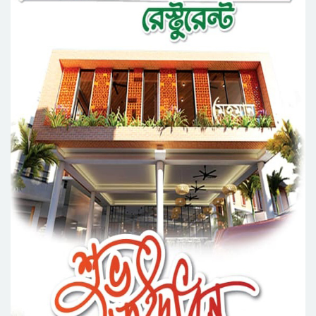
কর্মসূচি পালন
সিলেটে সড়ক দু*র্ঘ*ট*নায় প্রাণ গেল যুবকের
নর্থ ইস্ট ইউনিভার্সিটিতে রচনা ও আবৃত্তি
প্রতিযোগিতার পুরষ্কার বিতরণী অনুষ্ঠিত
সিকৃবি’তে জুলাই গণ-অভ্যুত্থান দিবস উপলক্ষে
বৃক্ষরোপণ কর্মসুচি পালন
রসময় মেমোরিয়াল উচ্চ বিদ্যালয়ের নতুন ভবনের
উদ্বোধন করলেন মন্ত্রী মুক্তাদির
মেট্রোপলিটন ইউনিভার্সিটিতে “পারস্য কবিতা ও বাংলা
কবিতা: যোগাযোগ ও সম্ভাবনা” শীর্ষক সেমিনার
সিলেটের জোড়া ব্রিজের পাশ থেকে আ ট ক ফরহাদ-
বাদশা
‘জুলাই গণঅভ্যুত্থান স্মৃতি জাদুঘর’ উদ্বোধন করলেন
প্রধানমন্ত্রী