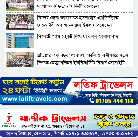
সম্পাদক মিফতাহ্ সিদ্দিকী বলেছেন
সিলেট জেলা জামায়াতে ইসলামীর এ্যাসিস্ট্যান্ট
সেক্রেটারী অধ্যক্ষ নজরুল ইসলাম বলেছেন
সিলেটে গ্যাস সংকট নিয়ে যা বলল জালালাবাদ
প্রতিষ্ঠার এক বছর: গবেষণা, অর্জন ও অঙ্গীকারে নতুন
দিগন্তে মেট্রোপলিটন ইউনিভার্সিটি রিসার্চ সোসাইটি
জেলা পরিষদের প্রশাসক আবুল কাহের চৌধুরী জুলাই
স্মৃতিস্তম্ভে শ্রদ্ধা নিবেদন
সিলেট মহানগর ছাত্রশিবিরের মিছিল সম্পন্ন
ধরিত্রী রক্ষায় আমরা’র উদ্যোগে সিলেটে বৃক্ষ রোপনের
কর্মসূচি পালন
সিলেটে সড়ক দু*র্ঘ*ট*নায় প্রাণ গেল যুবকের