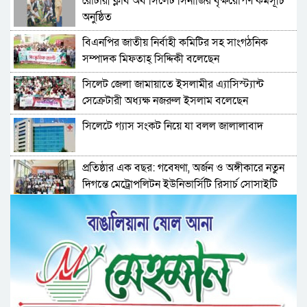
রোটারী ক্লাব অব সিলেট সিনার্জির বৃক্ষরোপণ কর্মসূচি
অনুষ্ঠিত
বিএনপির জাতীয় নির্বাহী কমিটির সহ সাংগঠনিক
সম্পাদক মিফতাহ্ সিদ্দিকী বলেছেন
সিলেট জেলা জামায়াতে ইসলামীর এ্যাসিস্ট্যান্ট
সেক্রেটারী অধ্যক্ষ নজরুল ইসলাম বলেছেন
সিলেটে গ্যাস সংকট নিয়ে যা বলল জালালাবাদ
প্রতিষ্ঠার এক বছর: গবেষণা, অর্জন ও অঙ্গীকারে নতুন
দিগন্তে মেট্রোপলিটন ইউনিভার্সিটি রিসার্চ সোসাইটি
জেলা পরিষদের প্রশাসক আবুল কাহের চৌধুরী জুলাই
স্মৃতিস্তম্ভে শ্রদ্ধা নিবেদন
সিলেট মহানগর ছাত্রশিবিরের মিছিল সম্পন্ন
ধরিত্রী রক্ষায় আমরা’র উদ্যোগে সিলেটে বৃক্ষ রোপনের