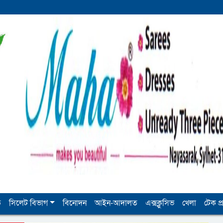
ি
সিলেট বিভাগ
বিনোদন
আইন-আদালত
এক্সক্লুসিভ
খেলা
টেক প্র