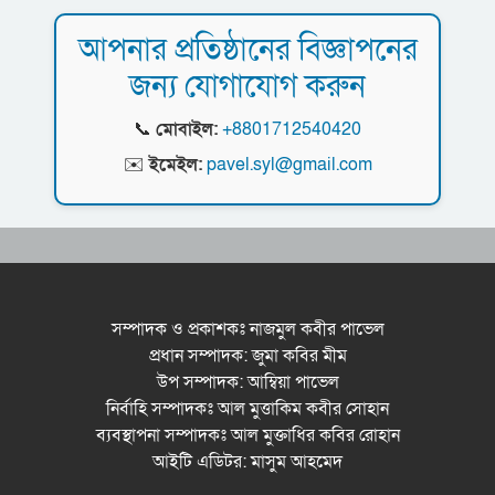
আপনার প্রতিষ্ঠানের বিজ্ঞাপনের
জন্য যোগাযোগ করুন
📞
মোবাইল:
+8801712540420
✉️
ইমেইল:
pavel.syl@gmail.com
সম্পাদক ও প্রকাশকঃ নাজমুল কবীর পাভেল
প্রধান সম্পাদক: জুমা কবির মীম
উপ সম্পাদক: আম্বিয়া পাভেল
নির্বাহি সম্পাদকঃ আল মুত্তাকিম কবীর সোহান
ব্যবস্থাপনা সম্পাদকঃ আল মুক্তাধির কবির রোহান
আইটি এডিটর: মাসুম আহমেদ