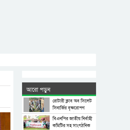
আরো পড়ুন
রোটারী ক্লাব অব সিলেট
সিনার্জির বৃক্ষরোপণ
কর্মসূচি অনুষ্ঠিত
বিএনপির জাতীয় নির্বাহী
কমিটির সহ সাংগঠনিক