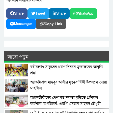
অভিযান অব্যাহত থাকবে।’
Share
Tweet
Share
WhatsApp
Copy Link
Messenger
আরো পড়ুন
রবীন্দ্রনাথ ঠাকুরের প্রয়াণ দিবসে মুক্তাক্ষরের আবৃত্তি
শ্রদ্ধা
অ্যাডমিরাল মাহবুব আলীর মৃত্যুবার্ষিকী উপলক্ষে দোয়া
মাহফিল
‎আইনজীবীদের পেশাগত দক্ষতা বৃদ্ধিতে প্রশিক্ষণ
কর্মশালা অপরিহার্য: এমপি এমরান আহমদ চৌধুরী
রোটারী ক্লাব অব সিলেট সিনার্জির বৃক্ষরোপণ কর্মসূচি