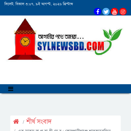
সিলেট, বিকাল ৩:০৭, ৯ই আগস্ট, ২০২৬ খ্রিস্টাব্দ
শীর্ষ সংবাদ
এত সাহস অ প রা ধী দে র : কোম্পানীগঞ্জে শাহআরেফিন