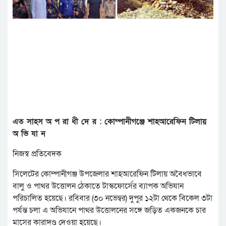
এত সাহস অ প রা ধী দে র : কোম্পানীগঞ্জে শাহআরেফিন টিলায়
অ ভি যা ন
নিজস্ব প্রতিবেদক
সিলেটের কোম্পানীগঞ্জ উপজেলার শাহআরেফিন টিলায় অবৈধভাবে
বালু ও পাথর উত্তোলন ঠেকাতে টাস্কফোর্সের ব্যাপক অভিযান
পরিচালিত হয়েছে। রবিবার (৩০ নভেম্বর) দুপুর ১২টা থেকে বিকেল ৩টা
পর্যন্ত চলা এ অভিযানে পাথর উত্তোলনের সঙ্গে জড়িত একজনকে চার
মাসের কারাদণ্ড দেওয়া হয়েছে।