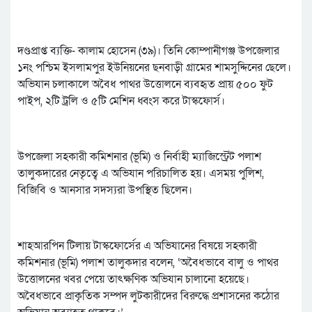
দণ্ডপ্রাপ্ত ব্যক্তি- কালাম হোসেন (৩৯)। তিনি কোম্পানীগঞ্জ উপজেলার
১নং পশ্চিম ইসলামপুর ইউনিয়নের ছনবাড়ী গ্রামের শামসুদ্দিনের ছেলে।
অভিযান চলাকালে অবৈধ পাথর উত্তোলনে ব্যবহৃত প্রায় ৫০০ ফুট
পাইপ, ২টি ট্রলি ও ৫টি মেশিন ধ্বংস করে টাস্কফোর্স।
উপজেলা সহকারী কমিশনার (ভূমি) ও নির্বাহী ম্যাজিস্ট্রেট পলাশ
তালুকদারের নেতৃত্বে এ অভিযান পরিচালিত হয়। এসময় পুলিশ,
বিজিবি ও আনসার সদস্যরা উপস্থিত ছিলেন।
শাহআরপিন টিলায় টাস্কফোর্সের এ অভিযানের বিষয়ে সহকারী
কমিশনার (ভূমি) পলাশ তালুকদার বলেন, ‘অবৈধভাবে বালু ও পাথর
উত্তোলনের খবর পেয়ে তাৎক্ষণিক অভিযান চালানো হয়েছে।
অবৈধভাবে প্রাকৃতিক সম্পদ লুটকারীদের বিরুদ্ধে প্রশাসনের কঠোর