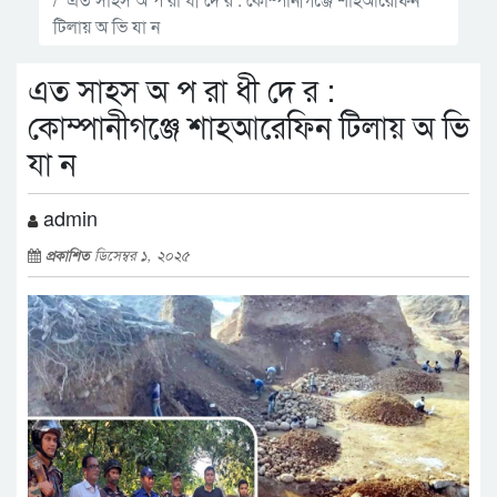
টিলায় অ ভি যা ন
এত সাহস অ প রা ধী দে র :
কোম্পানীগঞ্জে শাহআরেফিন টিলায় অ ভি
যা ন
admin
প্রকাশিত
ডিসেম্বর ১, ২০২৫