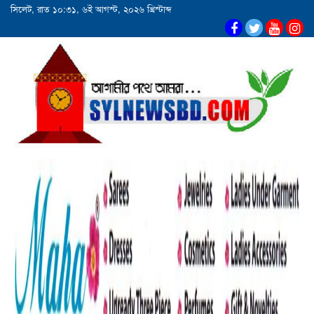
সিলেট, রাত ১০:৩১, ৬ই আগস্ট, ২০২৬ খ্রিস্টাব্দ