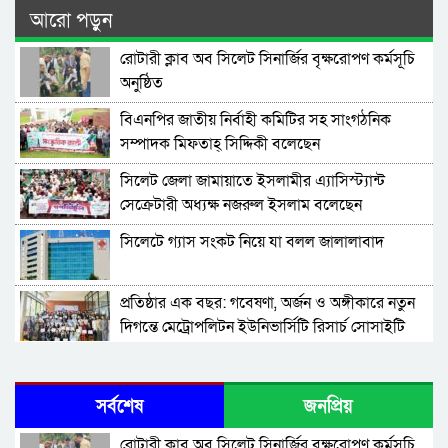
আরো পড়ুন
রোটারী ক্লাব অব সিলেট সিনার্জির বৃক্ষরোপণ কর্মসূচি
অনুষ্ঠিত
বিএনপির জাতীয় নির্বাহী কমিটির সহ সাংগঠনিক
সম্পাদক মিফতাহ্ সিদ্দিকী বলেছেন
সিলেট জেলা জামায়াতে ইসলামীর এ্যাসিস্ট্যান্ট
সেক্রেটারী অধ্যক্ষ নজরুল ইসলাম বলেছেন
সিলেটে গ্যাস সংকট নিয়ে যা বলল জালালাবাদ
প্রতিষ্ঠার এক বছর: গবেষণা, অর্জন ও অঙ্গীকারে নতুন
দিগন্তে মেট্রোপলিটন ইউনিভার্সিটি রিসার্চ সোসাইটি
জেলা পরিষদের প্রশাসক আবুল কাহের চৌধুরী জুলাই
স্মৃতিস্তম্ভে শ্রদ্ধা নিবেদন
সর্বশেষ
জনপ্রিয়
সিলেট মহানগর ছাত্রশিবিরের মিছিল সম্পন্ন
রোটারী ক্লাব অব সিলেট সিনার্জির বৃক্ষরোপণ কর্মসূচি