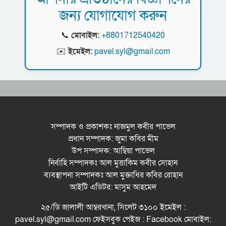
আগামী ৫ দিন বৃষ্টির আভাস
জন্য যোগাযোগ করুন
সিলেটে সড়ক দু*র্ঘ*ট*নায় প্রাণ গেল যুবকের
📞
মোবাইল:
+8801712540420
নর্থ ইস্ট ইউনিভার্সিটিতে রচনা ও আবৃত্তি
✉️
ইমেইল:
pavel.syl@gmail.com
প্রতিযোগিতার পুরষ্কার বিতরণী অনুষ্ঠিত
সিকৃবি’তে জুলাই গণ-অভ্যুত্থান দিবস উপলক্ষে
বৃক্ষরোপণ কর্মসুচি পালন
রসময় মেমোরিয়াল উচ্চ বিদ্যালয়ের নতুন ভবনের
উদ্বোধন করলেন মন্ত্রী মুক্তাদির
সম্পাদক ও প্রকাশকঃ নাজমুল কবীর পাভেল
প্রধান সম্পাদক: জুমা কবির মীম
বড়লেখায় জুলাই শহীদদের স্মরণে সহকারী শিক্ষক
উপ সম্পাদক: আম্বিয়া পাভেল
সমিতির মাসব্যাপী বৃক্ষরোপণ কর্মসূচির উদ্বোধন
নির্বাহি সম্পাদকঃ আল মুত্তাকিম কবীর সোহান
মেট্রোপলিটন ইউনিভার্সিটিতে “পারস্য কবিতা ও বাংলা
ব্যবস্থাপনা সম্পাদকঃ আল মুক্তাধির কবির রোহান
কবিতা: যোগাযোগ ও সম্ভাবনা” শীর্ষক সেমিনার
আইটি এডিটর: মাসুম আহমেদ
সিলেটের জোড়া ব্রিজের পাশ থেকে আ ট ক ফরহাদ-
২৫/ডি জালালী আম্বরখানা, সিলেট ৩১০০ ইমেইল :
বাদশা
pavel.syl@gmail.com ফেইসবুক পেইজ : Facebook মোবাইল: