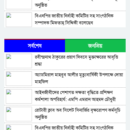
অনুষ্ঠিত
বিএনপির জাতীয় নির্বাহী কমিটির সহ সাংগঠনিক
সম্পাদক মিফতাহ্ সিদ্দিকী বলেছেন
সিলেট জেলা জামায়াতে ইসলামীর এ্যাসিস্ট্যান্ট
সেক্রেটারী অধ্যক্ষ নজরুল ইসলাম বলেছেন
সর্বশেষ
জনপ্রিয়
সিলেটে গ্যাস সংকট নিয়ে যা বলল জালালাবাদ
রবীন্দ্রনাথ ঠাকুরের প্রয়াণ দিবসে মুক্তাক্ষরের আবৃত্তি
শ্রদ্ধা
প্রতিষ্ঠার এক বছর: গবেষণা, অর্জন ও অঙ্গীকারে নতুন
অ্যাডমিরাল মাহবুব আলীর মৃত্যুবার্ষিকী উপলক্ষে দোয়া
দিগন্তে মেট্রোপলিটন ইউনিভার্সিটি রিসার্চ সোসাইটি
মাহফিল
জেলা পরিষদের প্রশাসক আবুল কাহের চৌধুরী জুলাই
‎আইনজীবীদের পেশাগত দক্ষতা বৃদ্ধিতে প্রশিক্ষণ
স্মৃতিস্তম্ভে শ্রদ্ধা নিবেদন
কর্মশালা অপরিহার্য: এমপি এমরান আহমদ চৌধুরী
সিলেট মহানগর ছাত্রশিবিরের মিছিল সম্পন্ন
রোটারী ক্লাব অব সিলেট সিনার্জির বৃক্ষরোপণ কর্মসূচি
অনুষ্ঠিত
ধরিত্রী রক্ষায় আমরা’র উদ্যোগে সিলেটে বৃক্ষ রোপনের
বিএনপির জাতীয় নির্বাহী কমিটির সহ সাংগঠনিক
কর্মসূচি পালন