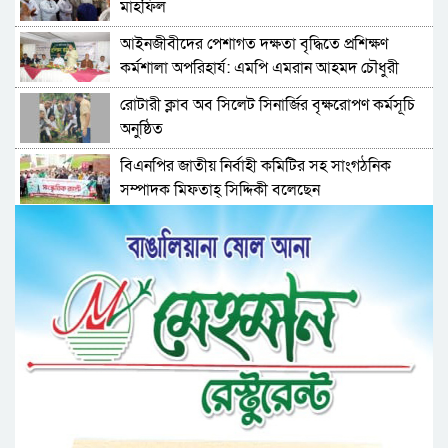
মাহফিল
‎আইনজীবীদের পেশাগত দক্ষতা বৃদ্ধিতে প্রশিক্ষণ
কর্মশালা অপরিহার্য: এমপি এমরান আহমদ চৌধুরী
রোটারী ক্লাব অব সিলেট সিনার্জির বৃক্ষরোপণ কর্মসূচি
অনুষ্ঠিত
বিএনপির জাতীয় নির্বাহী কমিটির সহ সাংগঠনিক
সম্পাদক মিফতাহ্ সিদ্দিকী বলেছেন
সিলেট জেলা জামায়াতে ইসলামীর এ্যাসিস্ট্যান্ট
সেক্রেটারী অধ্যক্ষ নজরুল ইসলাম বলেছেন
সিলেটে গ্যাস সংকট নিয়ে যা বলল জালালাবাদ
প্রতিষ্ঠার এক বছর: গবেষণা, অর্জন ও অঙ্গীকারে নতুন
দিগন্তে মেট্রোপলিটন ইউনিভার্সিটি রিসার্চ সোসাইটি
জেলা পরিষদের প্রশাসক আবুল কাহের চৌধুরী জুলাই
স্মৃতিস্তম্ভে শ্রদ্ধা নিবেদন