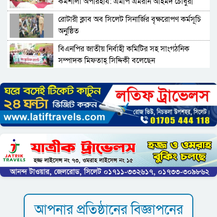
কর্মশালা অপরিহার্য: এমপি এমরান আহমদ চৌধুরী
রোটারী ক্লাব অব সিলেট সিনার্জির বৃক্ষরোপণ কর্মসূচি
অনুষ্ঠিত
বিএনপির জাতীয় নির্বাহী কমিটির সহ সাংগঠনিক
সম্পাদক মিফতাহ্ সিদ্দিকী বলেছেন
সিলেট জেলা জামায়াতে ইসলামীর এ্যাসিস্ট্যান্ট
সেক্রেটারী অধ্যক্ষ নজরুল ইসলাম বলেছেন
সিলেটে গ্যাস সংকট নিয়ে যা বলল জালালাবাদ
প্রতিষ্ঠার এক বছর: গবেষণা, অর্জন ও অঙ্গীকারে নতুন
দিগন্তে মেট্রোপলিটন ইউনিভার্সিটি রিসার্চ সোসাইটি
জেলা পরিষদের প্রশাসক আবুল কাহের চৌধুরী জুলাই
স্মৃতিস্তম্ভে শ্রদ্ধা নিবেদন
সিলেট মহানগর ছাত্রশিবিরের মিছিল সম্পন্ন
আপনার প্রতিষ্ঠানের বিজ্ঞাপনের