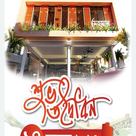
সিলেট মহানগর ছাত্রশিবিরের মিছিল সম্পন্ন
ধরিত্রী রক্ষায় আমরা’র উদ্যোগে সিলেটে বৃক্ষ রোপনের
কর্মসূচি পালন
সিলেটে সড়ক দু*র্ঘ*ট*নায় প্রাণ গেল যুবকের
নর্থ ইস্ট ইউনিভার্সিটিতে রচনা ও আবৃত্তি
প্রতিযোগিতার পুরষ্কার বিতরণী অনুষ্ঠিত
সিকৃবি’তে জুলাই গণ-অভ্যুত্থান দিবস উপলক্ষে
বৃক্ষরোপণ কর্মসুচি পালন
রসময় মেমোরিয়াল উচ্চ বিদ্যালয়ের নতুন ভবনের
উদ্বোধন করলেন মন্ত্রী মুক্তাদির