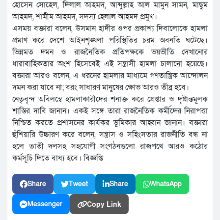
হোসেন সোহেল, দিলাল আহমদ, আব্দুল্লাহ আল মামুন সামন, মাছুম
আহমদ, শামীম আহমদ, সদস্য হেলাল আহমদ প্রমুখ।
এসময় বক্তারা বলেন, উসমান হাদীর ওপর প্রকাশ্য দিবালোকে হামলা
প্রমাণ করে দেশে আইনশৃঙ্খলা পরিস্থিতির চরম অবনতি ঘটেছে।
ভিন্নমত দমন ও রাজনৈতিক প্রতিপক্ষকে ভয়ভীতি দেখানোর
ধারাবাহিকতার অংশ হিসেবেই এই সন্ত্রাসী হামলা চালানো হয়েছে।
বক্তারা আরও বলেন, এ ধরনের হামলার মাধ্যমে গণতান্ত্রিক আন্দোলন
দমন করা যাবে না; বরং সাধারণ মানুষের ক্ষোভ আরও তীব্র হবে।
নেতৃবৃন্দ অবিলম্বে হামলাকারীদের শনাক্ত করে গ্রেপ্তার ও দৃষ্টান্তমূলক
শাস্তির দাবি জানান। একই সঙ্গে তারা রাজনৈতিক কর্মীদের নিরাপত্তা
নিশ্চিত করতে প্রশাসনের কার্যকর ভূমিকার আহ্বান জানান। বক্তারা
হুঁশিয়ারি উচ্চারণ করে বলেন, সন্ত্রাস ও সহিংসতার রাজনীতি বন্ধ না
হলে তাতী দলসহ সহযোগী সংগঠনগুলো রাজপথে আরও কঠোর
কর্মসূচি দিতে বাধ্য হবে। বিজ্ঞপ্তি
Share
Tweet
Share
WhatsApp
Copy Link
Messenger