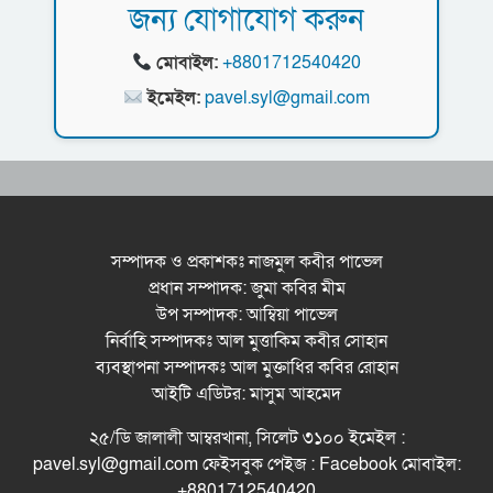
জন্য যোগাযোগ করুন
ধরিত্রী রক্ষায় আমরা’র উদ্যোগে সিলেটে বৃক্ষ রোপনের
কর্মসূচি পালন
মোবাইল:
+8801712540420
সিলেটে সড়ক দু*র্ঘ*ট*নায় প্রাণ গেল যুবকের
ইমেইল:
pavel.syl@gmail.com
নর্থ ইস্ট ইউনিভার্সিটিতে রচনা ও আবৃত্তি
প্রতিযোগিতার পুরষ্কার বিতরণী অনুষ্ঠিত
সিকৃবি’তে জুলাই গণ-অভ্যুত্থান দিবস উপলক্ষে
বৃক্ষরোপণ কর্মসুচি পালন
সম্পাদক ও প্রকাশকঃ নাজমুল কবীর পাভেল
প্রধান সম্পাদক: জুমা কবির মীম
রসময় মেমোরিয়াল উচ্চ বিদ্যালয়ের নতুন ভবনের
উপ সম্পাদক: আম্বিয়া পাভেল
উদ্বোধন করলেন মন্ত্রী মুক্তাদির
নির্বাহি সম্পাদকঃ আল মুত্তাকিম কবীর সোহান
ব্যবস্থাপনা সম্পাদকঃ আল মুক্তাধির কবির রোহান
আইটি এডিটর: মাসুম আহমেদ
২৫/ডি জালালী আম্বরখানা, সিলেট ৩১০০ ইমেইল :
pavel.syl@gmail.com ফেইসবুক পেইজ : Facebook মোবাইল:
+8801712540420