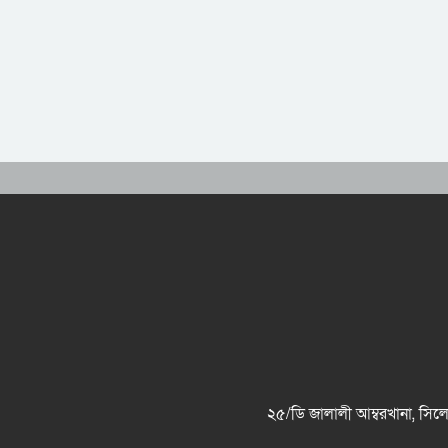
২৫/ডি জালালী আম্বরখানা, 