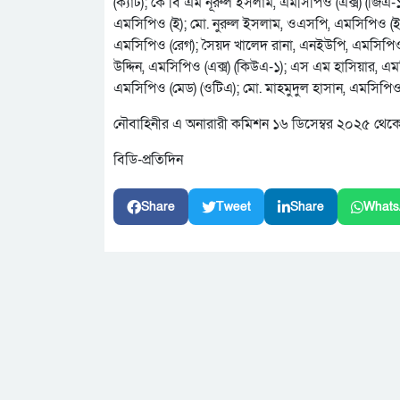
(ক্যাট); কে বি এম নূরুল ইসলাম, এমসিপিও (এক্স) (জিএ
এমসিপিও (ই); মো. নুরুল ইসলাম, ওএসপি, এমসিপিও (ই)
এমসিপিও (রেগ); সৈয়দ খালেদ রানা, এনইউপি, এমসিপিও 
উদ্দিন, এমসিপিও (এক্স) (কিউএ-১); এস এম হাসিয়ার, এ
এমসিপিও (মেড) (ওটিএ); মো. মাহমুদুল হাসান, এমসিপিও
নৌবাহিনীর এ অনারারী কমিশন ১৬ ডিসেম্বর ২০২৫ থেকে কার
বিডি-প্রতিদিন
Share
Tweet
Share
Whats