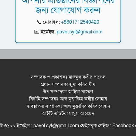
আপনার প্রতিষ্ঠানের বিজ্ঞাপনের
জন্য যোগাযোগ করুন
📞
মোবাইল:
+8801712540420
✉️
ইমেইল:
pavel.syl@gmail.com
সম্পাদক ও প্রকাশকঃ নাজমুল কবীর পাভেল
প্রধান সম্পাদক: জুমা কবির মীম
উপ সম্পাদক: আম্বিয়া পাভেল
নির্বাহি সম্পাদকঃ আল মুত্তাকিম কবীর সোহান
ব্যবস্থাপনা সম্পাদকঃ আল মুক্তাধির কবির রোহান
আইটি এডিটর: মাসুম আহমেদ
সিলেট ৩১০০ ইমেইল : pavel.syl@gmail.com ফেইসবুক পেইজ : Facebo