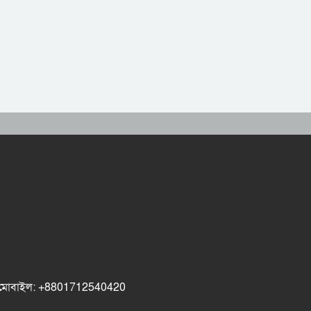
ok মোবাইল: +8801712540420