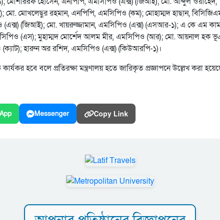
-১); মোশাররফ হোসেন, এনপিপি, এমসিপিও (এক্স) (জিআই); মো. আব্দুল ওয়াহেদ,
; মো. মোখলেছুর রহমান, এনপিপি, এমসিপিও (কম); মোহাম্মদ হাছান, বিসিজিএ
(এক্স) (জিআই); মো. খায়রুজ্জামান, এমসিপিও (এক্স) (এসআর-১); এ কে এম কা
মসিপিও (এস); মুহাম্মদ মোর্শেদ আলম মীর, এমসিপিও (আর); মো. আয়নাল হক ভূ
 (ক্যাট); হারুন অর রশিদ, এমসিপিও (এক্স) (কিউআরপি-১)।
্যকর হবে বলে প্রতিরক্ষা মন্ত্রণালয় হতে জারিকৃত প্রজ্ঞাপনে উল্লেখ করা হয়ে
Copy Link
App
Messenger