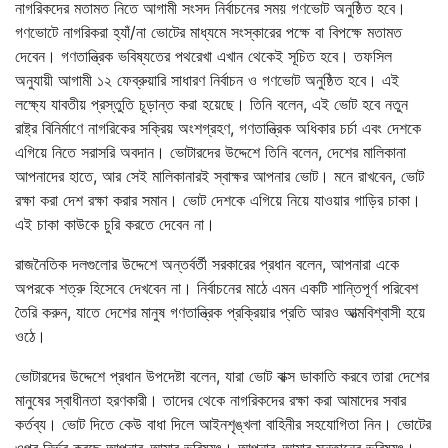
নাগরিকদের মতামত নিতে আগামী সংসদ নির্বাচনের সময় গণভোট অনুষ্ঠিত হবে।
গণভোটে নাগরিকরা হ্যাঁ/না ভোটের মাধ্যমে সংস্কারের পক্ষে বা বিপক্ষে মতামত
দেবেন। গণতান্ত্রিক ভবিষ্যতের পথরেখা এখান থেকেই সূচিত হবে। তফসিল
অনুযায়ী আগামী ১২ ফেব্রুয়ারি সাধারণ নির্বাচন ও গণভোট অনুষ্ঠিত হবে। এই
লক্ষ্যে যাবতীয় প্রস্তুতি চূড়ান্ত করা হয়েছে। তিনি বলেন, এই ভোট হবে নতুন
রাষ্ট্র বিনির্মাণে নাগরিকের সক্রিয় অংশগ্রহণ, গণতান্ত্রিক অধিকার চর্চা এবং দেশকে
এগিয়ে নিতে সরাসরি অবদান। ভোটারদের উদ্দেশে তিনি বলেন, দেশের মালিকানা
আপনাদের হাতে, আর সেই মালিকানারই স্বাক্ষর আপনার ভোট। মনে রাখবেন, ভোট
রক্ষা করা দেশ রক্ষা করার সমান। ভোট দেশকে এগিয়ে নিয়ে যাওয়ার গাড়ির চাকা।
এই চাকা কাউকে চুরি করতে দেবেন না।
রাজনৈতিক দলগুলোর উদ্দেশে অন্তর্বর্তী সরকারের প্রধান বলেন, আপনারা একে
অপরকে শত্রু হিসেবে দেখবেন না। নির্বাচনের মাঠে এমন একটি শান্তিপূর্ণ পরিবেশ
তৈরি করুন, যাতে দেশের মানুষ গণতান্ত্রিক প্রক্রিয়ার প্রতি আরও আত্মবিশ্বাসী হয়ে
ওঠে।
ভোটারদের উদ্দেশে প্রধান উপদেষ্টা বলেন, যারা ভোট বাক্স ডাকাতি করবে তারা দেশের
মানুষের স্বাধীনতা হরণকারী। তাদের থেকে নাগরিকদের রক্ষা করা আমাদের সবার
কর্তব্য। ভোট দিতে কেউ বাধা দিলে আইনশৃঙ্খলা বাহিনীর সহযোগিতা নিন। ভোটের
ওপর নির্ভর করছে আপনার-আমার ভবিষ্যৎ। আপনার-আমার সন্তানের ভবিষ্যৎ।