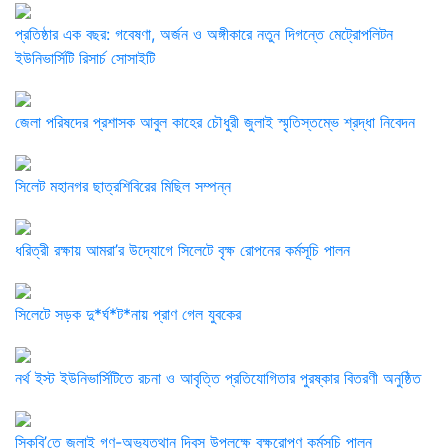
প্রতিষ্ঠার এক বছর: গবেষণা, অর্জন ও অঙ্গীকারে নতুন দিগন্তে মেট্রোপলিটন
ইউনিভার্সিটি রিসার্চ সোসাইটি
জেলা পরিষদের প্রশাসক আবুল কাহের চৌধুরী জুলাই স্মৃতিস্তম্ভে শ্রদ্ধা নিবেদন
সিলেট মহানগর ছাত্রশিবিরের মিছিল সম্পন্ন
ধরিত্রী রক্ষায় আমরা’র উদ্যোগে সিলেটে বৃক্ষ রোপনের কর্মসূচি পালন
সিলেটে সড়ক দু*র্ঘ*ট*নায় প্রাণ গেল যুবকের
নর্থ ইস্ট ইউনিভার্সিটিতে রচনা ও আবৃত্তি প্রতিযোগিতার পুরষ্কার বিতরণী অনুষ্ঠিত
সিকৃবি’তে জুলাই গণ-অভ্যুত্থান দিবস উপলক্ষে বৃক্ষরোপণ কর্মসুচি পালন