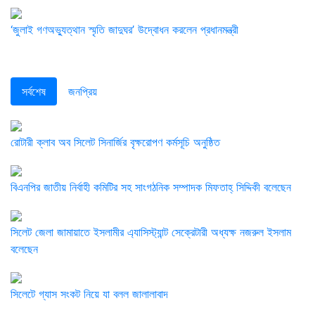
‘জুলাই গণঅভ্যুত্থান স্মৃতি জাদুঘর’ উদ্বোধন করলেন প্রধানমন্ত্রী
সর্বশেষ
জনপ্রিয়
রোটারী ক্লাব অব সিলেট সিনার্জির বৃক্ষরোপণ কর্মসূচি অনুষ্ঠিত
বিএনপির জাতীয় নির্বাহী কমিটির সহ সাংগঠনিক সম্পাদক মিফতাহ্ সিদ্দিকী বলেছেন
সিলেট জেলা জামায়াতে ইসলামীর এ্যাসিস্ট্যান্ট সেক্রেটারী অধ্যক্ষ নজরুল ইসলাম
বলেছেন
সিলেটে গ্যাস সংকট নিয়ে যা বলল জালালাবাদ