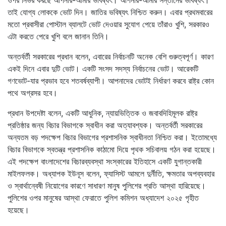
তাই যোগ্য লোককে ভোট দিন। জাতির ভবিষ্যৎ নিশ্চিত করুন। এবার প্রথমবারের
মতো প্রবাসীরা পোস্টাল ব্যালটে ভোট দেওয়ার সুযোগ পেয়ে তাঁরাও খুশি, সরকারও
এটা করতে পেরে খুশি বলে জানান তিনি।
অন্তর্বর্তী সরকারের প্রধান বলেন, এবারের নির্বাচনটি অনেক বেশি গুরুত্বপূর্ণ। কারণ
একই দিনে এবার দুটি ভোট। একটি সংসদ সদস্য নির্বাচনের ভোট। আরেকটি
গণভোট-যার প্রভাব হবে শতবর্ষব্যাপী। আপনাদের ভোটই নির্ধারণ করবে রাষ্ট্র কোন
পথে অগ্রসর হবে।
প্রধান উপদেষ্টা বলেন, একটি আধুনিক, ন্যায়ভিত্তিক ও জবাবদিহিমূলক রাষ্ট্র
প্রতিষ্ঠার জন্য বিচার বিভাগকে স্বাধীন করা অত্যাবশ্যক। অন্তর্বর্তী সরকারের
অন্যতম বড় পদক্ষেপ বিচার বিভাগের প্রশাসনিক স্বাধীনতা নিশ্চিত করা। ইতোমধ্যে
বিচার বিভাগকে স্বতন্ত্র প্রশাসনিক কাঠামো দিয়ে পৃথক সচিবালয় গঠন করা হয়েছে।
এই পদক্ষেপ বাংলাদেশের বিচারব্যবস্থা সংস্কারের ইতিহাসে একটি যুগান্তকারী
মাইলফলক। অধ্যাপক ইউনূস বলেন, ফ্যাসিস্ট আমলে দুর্নীতি, ক্ষমতার অপব্যবহার
ও স্বার্থান্বেষী নিয়োগের কারণে সাধারণ মানুষ পুলিশের প্রতি আস্থা হারিয়েছে।
পুলিশের ওপর মানুষের আস্থা ফেরাতে পুলিশ কমিশন অধ্যাদেশ ২০২৫ গৃহীত
হয়েছে।