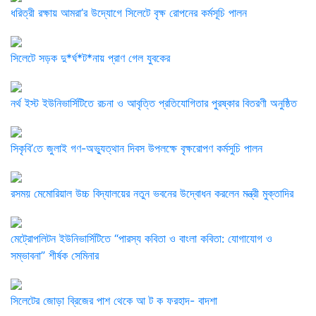
ধরিত্রী রক্ষায় আমরা’র উদ্যোগে সিলেটে বৃক্ষ রোপনের কর্মসূচি পালন
সিলেটে সড়ক দু*র্ঘ*ট*নায় প্রাণ গেল যুবকের
নর্থ ইস্ট ইউনিভার্সিটিতে রচনা ও আবৃত্তি প্রতিযোগিতার পুরষ্কার বিতরণী অনুষ্ঠিত
সিকৃবি’তে জুলাই গণ-অভ্যুত্থান দিবস উপলক্ষে বৃক্ষরোপণ কর্মসুচি পালন
রসময় মেমোরিয়াল উচ্চ বিদ্যালয়ের নতুন ভবনের উদ্বোধন করলেন মন্ত্রী মুক্তাদির
মেট্রোপলিটন ইউনিভার্সিটিতে “পারস্য কবিতা ও বাংলা কবিতা: যোগাযোগ ও
সম্ভাবনা” শীর্ষক সেমিনার
সিলেটের জোড়া ব্রিজের পাশ থেকে আ ট ক ফরহাদ- বাদশা