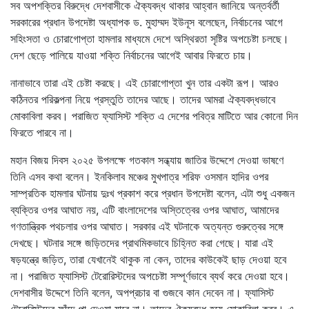
সব অপশক্তির বিরুদ্ধে দেশবাসীকে ঐক্যবদ্ধ থাকার আহ্বান জানিয়ে অন্তর্বর্তী
সরকারের প্রধান উপদেষ্টা অধ্যাপক ড. মুহাম্মদ ইউনূস বলেছেন, নির্বাচনের আগে
সহিংসতা ও চোরাগোপ্তা হামলার মাধ্যমে দেশে অস্থিরতা সৃষ্টির অপচেষ্টা চলছে।
দেশ ছেড়ে পালিয়ে যাওয়া শক্তি নির্বাচনের আগেই আবার ফিরতে চায়।
নানাভাবে তারা এই চেষ্টা করছে। এই চোরাগোপ্তা খুন তার একটা রূপ। আরও
কঠিনতর পরিকল্পনা নিয়ে প্রস্তুতি তাদের আছে। তাদের আমরা ঐক্যবদ্ধভাবে
মোকাবিলা করব। পরাজিত ফ্যাসিস্ট শক্তি এ দেশের পবিত্র মাটিতে আর কোনো দিন
ফিরতে পারবে না।
মহান বিজয় দিবস ২০২৫ উপলক্ষে গতকাল সন্ধ্যায় জাতির উদ্দেশে দেওয়া ভাষণে
তিনি এসব কথা বলেন। ইনকিলাব মঞ্চের মুখপাত্র শরিফ ওসমান হাদির ওপর
সাম্প্রতিক হামলার ঘটনায় দুঃখ প্রকাশ করে প্রধান উপদেষ্টা বলেন, এটা শুধু একজন
ব্যক্তির ওপর আঘাত নয়, এটি বাংলাদেশের অস্তিত্বের ওপর আঘাত, আমাদের
গণতান্ত্রিক পথচলার ওপর আঘাত। সরকার এই ঘটনাকে অত্যন্ত গুরুত্বের সঙ্গে
দেখছে। ঘটনার সঙ্গে জড়িতদের প্রাথমিকভাবে চিহ্নিত করা গেছে। যারা এই
ষড়যন্ত্রে জড়িত, তারা যেখানেই থাকুক না কেন, তাদের কাউকেই ছাড় দেওয়া হবে
না। পরাজিত ফ্যাসিস্ট টেরোরিস্টদের অপচেষ্টা সম্পূর্ণভাবে ব্যর্থ করে দেওয়া হবে।
দেশবাসীর উদ্দেশে তিনি বলেন, অপপ্রচার বা গুজবে কান দেবেন না। ফ্যাসিস্ট
টেরোরিস্টদের ফাঁদে পা দেওয়া যাবে না। তাদের ঐক্যবদ্ধ হয়ে মোকাবিলা করব। এ