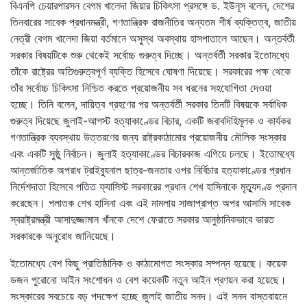
বিএনপি চেয়ারপারসন বেগম খালেদা জিয়ার চিকিৎসা প্রসঙ্গে ড. ইউনূস বলেন, দেশের
তিনবারের সাবেক প্রধানমন্ত্রী, গণতান্ত্রিক রাজনীতির অন্যতম শীর্ষ ব্যক্তিত্ব, জাতীয়
নেত্রী বেগম খালেদা জিয়া বর্তমানে অসুস্থ অবস্থায় হাসপাতালে আছেন। অন্তর্বর্তী
সরকার বিষয়টিকে শুরু থেকেই সর্বোচ্চ গুরুত্ব দিচ্ছে। অন্তর্বর্তী সরকার ইতোমধ্যে
তাঁকে রাষ্ট্রের অতিগুরুত্বপূর্ণ ব্যক্তি হিসেবে ঘোষণা দিয়েছে। সরকারের পক্ষ থেকে
তাঁর সর্বোচ্চ চিকিৎসা নিশ্চিত করতে প্রয়োজনীয় সব ধরনের সহযোগিতা দেওয়া
হচ্ছে। তিনি বলেন, দায়িত্ব গ্রহণের পর অন্তর্বর্তী সরকার তিনটি বিষয়কে সর্বাধিক
গুরুত্ব দিয়েছে জুলাই-আগস্ট হত্যাকাণ্ডের বিচার, একটি জবাবদিহিমূলক ও কার্যকর
গণতান্ত্রিক ব্যবস্থায় উত্তরণের জন্য রাষ্ট্রকাঠামোর প্রয়োজনীয় মৌলিক সংস্কার
এবং একটি সুষ্ঠু নির্বাচন। জুলাই হত্যাকাণ্ডের বিচারকাজ এগিয়ে চলছে। ইতোমধ্যে
আন্তর্জাতিক অপরাধ ট্রাইব্যুনাল ছাত্র-জনতার ওপর নির্বিচার হত্যাকাণ্ডের প্রধান
নির্দেশদাতা হিসেবে পতিত ফ্যাসিস্ট সরকারের প্রধান শেখ হাসিনাকে মৃত্যুদণ্ড প্রদান
করেছেন। পলাতক শেখ হাসিনা এবং এই মামলায় সাজাপ্রাপ্ত অপর আসামি সাবেক
স্বরাষ্ট্রমন্ত্রী আসাদুজ্জামান খাঁনকে দেশে ফেরাতে সরকার আনুষ্ঠানিকভাবে ভারত
সরকারকে অনুরোধ জানিয়েছে।
ইতোমধ্যে বেশ কিছু প্রাতিষ্ঠানিক ও কাঠামোগত সংস্কার সম্পন্ন হয়েছে। কয়েক
ডজন পুরোনো আইন সংশোধন ও বেশ কয়েকটি নতুন আইন প্রণয়ন করা হয়েছে।
সংস্কারের সবচেয়ে বড় পদক্ষেপ হচ্ছে জুলাই জাতীয় সনদ। এই সনদ বাস্তবায়নে