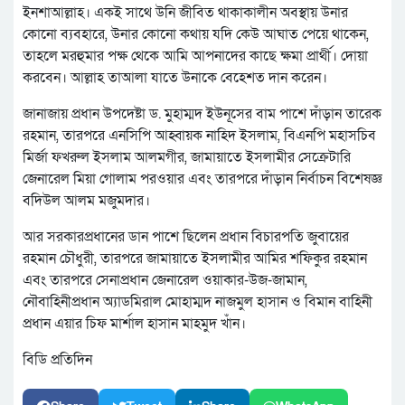
ইনশাআল্লাহ। একই সাথে উনি জীবিত থাকাকালীন অবস্থায় উনার
কোনো ব্যবহারে, উনার কোনো কথায় যদি কেউ আঘাত পেয়ে থাকেন,
তাহলে মরহুমার পক্ষ থেকে আমি আপনাদের কাছে ক্ষমা প্রার্থী। দোয়া
করবেন। আল্লাহ তাআলা যাতে উনাকে বেহেশত দান করেন।
জানাজায় প্রধান উপদেষ্টা ড. মুহাম্মদ ইউনূসের বাম পাশে দাঁড়ান তারেক
রহমান, তারপরে এনসিপি আহ্বায়ক নাহিদ ইসলাম, বিএনপি মহাসচিব
মির্জা ফখরুল ইসলাম আলমগীর, জামায়াতে ইসলামীর সেক্রেটারি
জেনারেল মিয়া গোলাম পরওয়ার এবং তারপরে দাঁড়ান নির্বাচন বিশেষজ্ঞ
বদিউল আলম মজুমদার।
আর সরকারপ্রধানের ডান পাশে ছিলেন প্রধান বিচারপতি জুবায়ের
রহমান চৌধুরী, তারপরে জামায়াতে ইসলামীর আমির শফিকুর রহমান
এবং তারপরে সেনাপ্রধান জেনারেল ওয়াকার-উজ-জামান,
নৌবাহিনীপ্রধান অ্যাডমিরাল মোহাম্মদ নাজমুল হাসান ও বিমান বাহিনী
প্রধান এয়ার চিফ মার্শাল হাসান মাহমুদ খাঁন।
বিডি প্রতিদিন