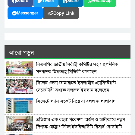
Share
Tweet
Share
WhatsApp
Copy Link
Messenger
আরো পড়ুন
বিএনপির জাতীয় নির্বাহী কমিটির সহ সাংগঠনিক
সম্পাদক মিফতাহ্ সিদ্দিকী বলেছেন
সিলেট জেলা জামায়াতে ইসলামীর এ্যাসিস্ট্যান্ট
সেক্রেটারী অধ্যক্ষ নজরুল ইসলাম বলেছেন
সিলেটে গ্যাস সংকট নিয়ে যা বলল জালালাবাদ
প্রতিষ্ঠার এক বছর: গবেষণা, অর্জন ও অঙ্গীকারে নতুন
দিগন্তে মেট্রোপলিটন ইউনিভার্সিটি রিসার্চ সোসাইটি