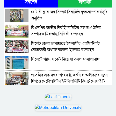
সর্বশেষ
জনপ্রিয়
রোটারী ক্লাব অব সিলেট সিনার্জির বৃক্ষরোপণ কর্মসূচি
অনুষ্ঠিত
বিএনপির জাতীয় নির্বাহী কমিটির সহ সাংগঠনিক
সম্পাদক মিফতাহ্ সিদ্দিকী বলেছেন
সিলেট জেলা জামায়াতে ইসলামীর এ্যাসিস্ট্যান্ট
সেক্রেটারী অধ্যক্ষ নজরুল ইসলাম বলেছেন
সিলেটে গ্যাস সংকট নিয়ে যা বলল জালালাবাদ
প্রতিষ্ঠার এক বছর: গবেষণা, অর্জন ও অঙ্গীকারে নতুন
দিগন্তে মেট্রোপলিটন ইউনিভার্সিটি রিসার্চ সোসাইটি
জেলা পরিষদের প্রশাসক আবুল কাহের চৌধুরী জুলাই
স্মৃতিস্তম্ভে শ্রদ্ধা নিবেদন
সিলেট মহানগর ছাত্রশিবিরের মিছিল সম্পন্ন