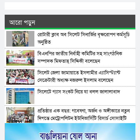
আরো পড়ুন
রোটারী ক্লাব অব সিলেট সিনার্জির বৃক্ষরোপণ কর্মসূচি
অনুষ্ঠিত
বিএনপির জাতীয় নির্বাহী কমিটির সহ সাংগঠনিক
সম্পাদক মিফতাহ্ সিদ্দিকী বলেছেন
সিলেট জেলা জামায়াতে ইসলামীর এ্যাসিস্ট্যান্ট
সেক্রেটারী অধ্যক্ষ নজরুল ইসলাম বলেছেন
সিলেটে গ্যাস সংকট নিয়ে যা বলল জালালাবাদ
প্রতিষ্ঠার এক বছর: গবেষণা, অর্জন ও অঙ্গীকারে নতুন
দিগন্তে মেট্রোপলিটন ইউনিভার্সিটি রিসার্চ সোসাইটি
জেলা পরিষদের প্রশাসক আবুল কাহের চৌধুরী জুলাই
স্মৃতিস্তম্ভে শ্রদ্ধা নিবেদন