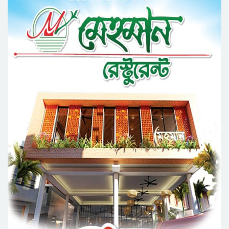
সিলেট মহানগর ছাত্রশিবিরের মিছিল সম্পন্ন
ধরিত্রী রক্ষায় আমরা’র উদ্যোগে সিলেটে বৃক্ষ রোপনের
কর্মসূচি পালন
সিলেটে সড়ক দু*র্ঘ*ট*নায় প্রাণ গেল যুবকের
নর্থ ইস্ট ইউনিভার্সিটিতে রচনা ও আবৃত্তি
প্রতিযোগিতার পুরষ্কার বিতরণী অনুষ্ঠিত
সিকৃবি’তে জুলাই গণ-অভ্যুত্থান দিবস উপলক্ষে
বৃক্ষরোপণ কর্মসুচি পালন
রসময় মেমোরিয়াল উচ্চ বিদ্যালয়ের নতুন ভবনের
উদ্বোধন করলেন মন্ত্রী মুক্তাদির
মেট্রোপলিটন ইউনিভার্সিটিতে “পারস্য কবিতা ও বাংলা
কবিতা: যোগাযোগ ও সম্ভাবনা” শীর্ষক সেমিনার