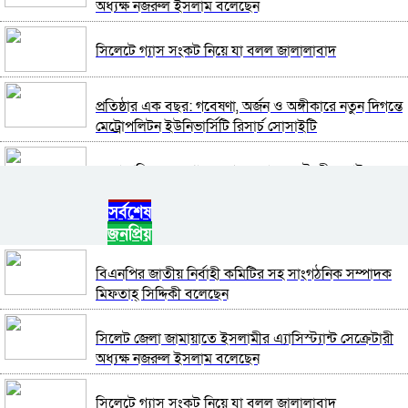
অধ্যক্ষ নজরুল ইসলাম বলেছেন
সিলেটে গ্যাস সংকট নিয়ে যা বলল জালালাবাদ
প্রতিষ্ঠার এক বছর: গবেষণা, অর্জন ও অঙ্গীকারে নতুন দিগন্তে
মেট্রোপলিটন ইউনিভার্সিটি রিসার্চ সোসাইটি
জেলা পরিষদের প্রশাসক আবুল কাহের চৌধুরী জুলাই
স্মৃতিস্তম্ভে শ্রদ্ধা নিবেদন
সর্বশেষ
জনপ্রিয়
সিলেট মহানগর ছাত্রশিবিরের মিছিল সম্পন্ন
বিএনপির জাতীয় নির্বাহী কমিটির সহ সাংগঠনিক সম্পাদক
ধরিত্রী রক্ষায় আমরা’র উদ্যোগে সিলেটে বৃক্ষ রোপনের
মিফতাহ্ সিদ্দিকী বলেছেন
কর্মসূচি পালন
সিলেট জেলা জামায়াতে ইসলামীর এ্যাসিস্ট্যান্ট সেক্রেটারী
সিলেটে সড়ক দু*র্ঘ*ট*নায় প্রাণ গেল যুবকের
অধ্যক্ষ নজরুল ইসলাম বলেছেন
সিলেটে গ্যাস সংকট নিয়ে যা বলল জালালাবাদ