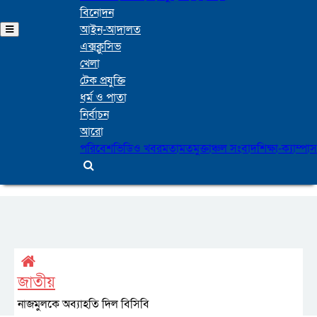
বিনোদন
আইন-আদালত
এক্সক্লুসিভ
খেলা
টেক প্রযুক্তি
ধর্ম ও পাতা
নির্বাচন
আরো
পরিবেশ
ভিডিও খবর
মতামত
মুক্তাঞ্চল সংবাদ
শিক্ষা-ক্যাম্পাস
জাতীয়
নাজমুলকে অব্যাহতি দিল বিসিবি