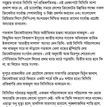
সমুন্নত রাখতে বিসিবি পূর্ণ প্রতিশ্রুতিবদ্ধ। এই প্রেক্ষাপটে বিসিবি আশা
প্রকাশ করে যে, এই চ্যালেঞ্জিং সময়ে দেশের ক্রিকেটের উন্নতির লক্ষ্যে সকল
ক্রিকেটার সর্বোচ্চ পেশাদারিত্ব ও নিষ্ঠা প্রদর্শন করবেন এবং বাংলাদেশ
প্রিমিয়ার লিগে (বিপিএল) অংশগ্রহণ নিশ্চিত করতে তাদের সর্বোচ্চ প্রচেষ্টা
অব্যাহত রাখবেন।
গতকাল ক্রিকেটারদের নিয়ে অপ্রীতিকর মন্তব্য করেছেন নাজমুল। এর
কিছুদিন আগে বিশ্বকাপ ইস্যুতে জাতীয় দলের সাবেক অধিনায়ক তামিম
ইকবালকে ‘ভারতীয় দালাল’ অ্যাখ্যা দেন তিনি। তাই বিসিবি পরিচালকের
পদ নাজমুল সরে না দাঁড়ালে গতকাল খেলা বন্ধের হুঁশিয়ারি দেয়
ক্রিকেটারদের সংগঠন কোয়াব। সেই অনুযায়ী আজ মিরপুর শেরেবাংলা
স্টেডিয়ামে বিপিএলে দিনের প্রথম ম্যাচ মাঠে গড়ায়নি। দ্বিতীয় ম্যাচ হবে কি
না, তা নিয়েও আছে সংশয়।
দুপুরে রাজধানীর এক হোটেলে কোয়াব সভাপতি মোহাম্মদ মিঠুন জানান,
ক্রিকেটাররা মাঠে ফিরবে একটা শর্তে যদি ৪৮ ঘণ্টার মধ্যে বিসিবি
প্রতিশ্রুতি দেয় নাজমুল আর বিসিবিতে থাকছেন না।
বিসিবির গঠনতন্ত্র অনুযায়ী, একজন পরিচালককে তার পরিচালক পদ থেকে
অব্যাহতি দেওয়ার কোনো সুযোগ নেই। যদি না তিনি পদত্যাগ করে থাকেন।
এছাড়া শুধু মৃত্যু হলে, মানসিক ভারসাম্য হারালে, শৃঙ্খলাজনিত শাস্তি হলে,