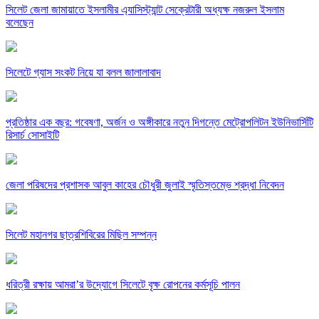
সিলেট জেলা জামায়াতে ইসলামীর এ্যাসিস্ট্যান্ট সেক্রেটারী অধ্যক্ষ নজরুল ইসলাম
বলেছেন
সিলেটে গ্যাস সংকট নিয়ে যা বলল জালালাবাদ
প্রতিষ্ঠার এক বছর: গবেষণা, অর্জন ও অঙ্গীকারে নতুন দিগন্তে মেট্রোপলিটন ইউনিভার্সিটি
রিসার্চ সোসাইটি
জেলা পরিষদের প্রশাসক আবুল কাহের চৌধুরী জুলাই স্মৃতিস্তম্ভে শ্রদ্ধা নিবেদন
সিলেট মহানগর ছাত্রশিবিরের মিছিল সম্পন্ন
ধরিত্রী রক্ষায় আমরা’র উদ্যোগে সিলেটে বৃক্ষ রোপনের কর্মসূচি পালন