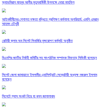
অ্যাডমিরাল মাহবুব আলীর মৃত্যুবার্ষিকী উপলক্ষে দোয়া মাহফিল
‎আইনজীবীদের পেশাগত দক্ষতা বৃদ্ধিতে প্রশিক্ষণ কর্মশালা অপরিহার্য: এমপি এমরান
আহমদ চৌধুরী
রোটারী ক্লাব অব সিলেট সিনার্জির বৃক্ষরোপণ কর্মসূচি অনুষ্ঠিত
বিএনপির জাতীয় নির্বাহী কমিটির সহ সাংগঠনিক সম্পাদক মিফতাহ্ সিদ্দিকী বলেছেন
সিলেট জেলা জামায়াতে ইসলামীর এ্যাসিস্ট্যান্ট সেক্রেটারী অধ্যক্ষ নজরুল ইসলাম
বলেছেন
সিলেটে গ্যাস সংকট নিয়ে যা বলল জালালাবাদ