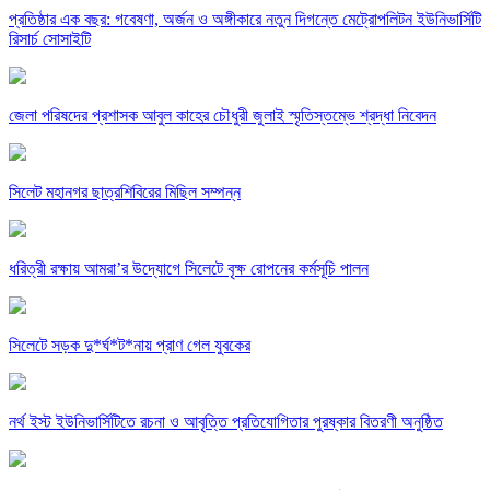
প্রতিষ্ঠার এক বছর: গবেষণা, অর্জন ও অঙ্গীকারে নতুন দিগন্তে মেট্রোপলিটন ইউনিভার্সিটি
রিসার্চ সোসাইটি
জেলা পরিষদের প্রশাসক আবুল কাহের চৌধুরী জুলাই স্মৃতিস্তম্ভে শ্রদ্ধা নিবেদন
সিলেট মহানগর ছাত্রশিবিরের মিছিল সম্পন্ন
ধরিত্রী রক্ষায় আমরা’র উদ্যোগে সিলেটে বৃক্ষ রোপনের কর্মসূচি পালন
সিলেটে সড়ক দু*র্ঘ*ট*নায় প্রাণ গেল যুবকের
নর্থ ইস্ট ইউনিভার্সিটিতে রচনা ও আবৃত্তি প্রতিযোগিতার পুরষ্কার বিতরণী অনুষ্ঠিত