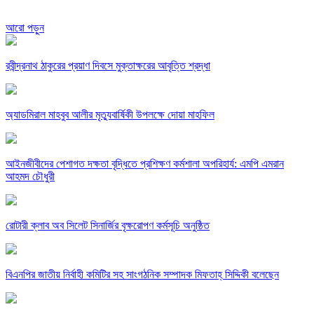
আরো পড়ুন
রবীন্দ্রনাথ ঠাকুরের প্রয়াণ দিবসে মুক্তাক্ষরের আবৃত্তি শ্রদ্ধা
অ্যাডমিরাল মাহবুব আলীর মৃত্যুবার্ষিকী উপলক্ষে দোয়া মাহফিল
‎আইনজীবীদের পেশাগত দক্ষতা বৃদ্ধিতে প্রশিক্ষণ কর্মশালা অপরিহার্য: এমপি এমরান
আহমদ চৌধুরী
রোটারী ক্লাব অব সিলেট সিনার্জির বৃক্ষরোপণ কর্মসূচি অনুষ্ঠিত
বিএনপির জাতীয় নির্বাহী কমিটির সহ সাংগঠনিক সম্পাদক মিফতাহ্ সিদ্দিকী বলেছেন