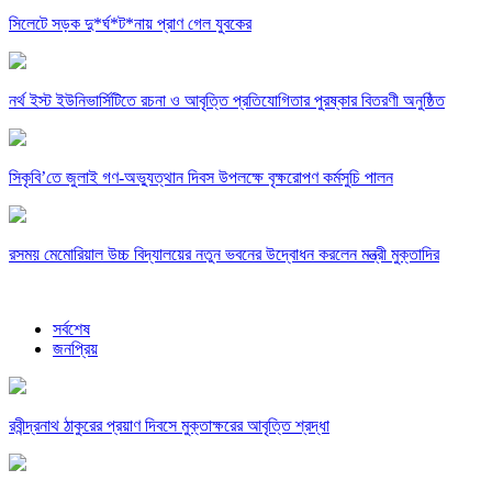
সিলেটে সড়ক দু*র্ঘ*ট*নায় প্রাণ গেল যুবকের
নর্থ ইস্ট ইউনিভার্সিটিতে রচনা ও আবৃত্তি প্রতিযোগিতার পুরষ্কার বিতরণী অনুষ্ঠিত
সিকৃবি’তে জুলাই গণ-অভ্যুত্থান দিবস উপলক্ষে বৃক্ষরোপণ কর্মসুচি পালন
রসময় মেমোরিয়াল উচ্চ বিদ্যালয়ের নতুন ভবনের উদ্বোধন করলেন মন্ত্রী মুক্তাদির
সর্বশেষ
জনপ্রিয়
রবীন্দ্রনাথ ঠাকুরের প্রয়াণ দিবসে মুক্তাক্ষরের আবৃত্তি শ্রদ্ধা