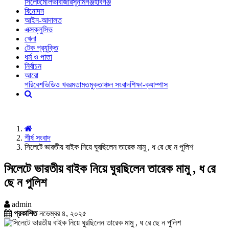
সিলেট
মৌলভীবাজার
সুনামগঞ্জ
হবিগঞ্জ
বিনোদন
আইন-আদালত
এক্সক্লুসিভ
খেলা
টেক প্রযুক্তি
ধর্ম ও পাতা
নির্বাচন
আরো
পরিবেশ
ভিডিও খবর
মতামত
মুক্তাঞ্চল সংবাদ
শিক্ষা-ক্যাম্পাস
শীর্ষ সংবাদ
সিলেটে ভারতীয় বাইক নিয়ে ঘুরছিলেন তারেক মামু , ধ রে ছে ন পুলিশ
সিলেটে ভারতীয় বাইক নিয়ে ঘুরছিলেন তারেক মামু , ধ রে
ছে ন পুলিশ
admin
প্রকাশিত
নভেম্বর ৪, ২০২৫