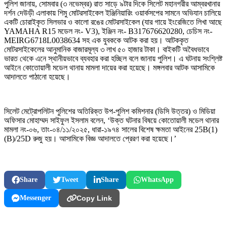
পুলিশ জানায়, সোমবার (৩ নভেম্বর) রাত সাড়ে ৯টার দিকে সিলেট মহানগরীর আম্বরখানার
দর্শন দেউড়ী এলাকায় শিমু মোটরসাইকেল ইঞ্জিনিয়ারিং ওয়ার্কসপের সামনে অভিযান চালিয়ে
একটি চোরাইকৃত সিলভার ও কালো রঙের মোটরসাইকেল (যার গায়ে ইংরেজিতে লিখা আছে
YAMAHA R15 মডেল নং- V3), ইঞ্জিন নং- B317676620280, চেচিস নং-
MEIRG6718L0038634 সহ এক যুবককে আটক করা হয়। আটককৃত
মোটরসাইকেলের আনুমানিক বাজারমূল্য ৩ লাখ ৫০ হাজার টাকা। বাইকটি অবৈধভাবে
ভারত থেকে এনে স্থানীয়ভাবে ব্যবহার করা হচ্ছিল বলে জানায় পুলিশ। এ ঘটনায় সংশ্লিষ্ট
আইনে কোতোয়ালী মডেল থানায় মামলা দায়ের করা হয়েছে। মঙ্গলবার আটক আসামিকে
আদালতে পাঠানো হয়েছে।
সিলেট মেট্রোপলিটন পুলিশের অতিরিক্ত উপ-পুলিশ কমিশনার (ডিসি উত্তর) ও মিডিয়া
অফিসার মোহাম্মদ সাইফুল ইসলাম বলেন, ‘উক্ত ঘটনার বিষয়ে কোতোয়ালী মডেল থানার
মামলা নং-০৬, তাং-০৪/১১/২০২৫, ধারা-১৯৭৪ সালের বিশেষ ক্ষমতা আইনের 25B(1)
(B)/25D রুজু হয়। আসামিকে বিজ্ঞ আদালতে প্রেরণ করা হয়েছে।’
Share
Tweet
Share
WhatsApp
Messenger
Copy Link