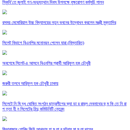
সিকৃবি’তে জুলাই গণ-অভ্যুত্থান দিবস উপলক্ষে বৃক্ষরোপণ কর্মসুচি পালন
রসময় মেমোরিয়াল উচ্চ বিদ্যালয়ের নতুন ভবনের উদ্বোধন করলেন মন্ত্রী মুক্তাদির
সিলেট বিভাগে বিএনপির মনোনয়ন পেলেন যারা (বিস্তারিত)
অবশেষে সিলেট-৪ আসনে বিএনপির প্রার্থী আরিফুল হক চৌধুরী
জরুরী তলবে আরিফুল হক চৌধুরী ঢাকায়
সিলেটে নি ষি দ্ধ ঘোষিত সংগঠন ছাত্রলীগের ক্যা ডা র রাহুল দেবনাথের হু ম কি তে নি রা
প ত্তা হী ন সিলেটের হিন্দু কমিউনিটি নেতৃবৃন্দ
জিন্দাবাজার গোবিন্দ জিউ আখড়ায় হা ম লা র ঘটনায় মা ম লা দায়ের