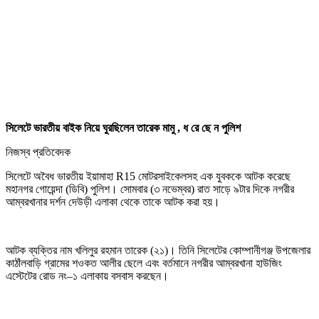
সিলেটে ভারতীয় বাইক নিয়ে ঘুরছিলেন তারেক মামু , ধ রে ছে ন পুলিশ
নিজস্ব প্রতিবেদক
সিলেটে অবৈধ ভারতীয় ইয়ামাহা R15 মোটরসাইকেলসহ এক যুবককে আটক করেছে
মহানগর গোয়েন্দা (ডিবি) পুলিশ। সোমবার (৩ নভেম্বর) রাত সাড়ে ৯টার দিকে নগরীর
আম্বরখানার দর্শন দেউড়ী এলাকা থেকে তাকে আটক করা হয়।
আটক ব্যক্তির নাম খলিলুর রহমান তারেক (২১)। তিনি সিলেটের কোম্পানীগঞ্জ উপজেলার
কাঠাঁলবাড়ি গ্রামের শওকত আলীর ছেলে এবং বর্তমানে নগরীর আম্বরখানা হাউজিং
এস্টেটের রোড নং–১ এলাকায় বসবাস করছেন।