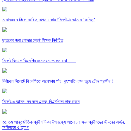
মনোনয়ন ব ঞ্চি ত আরিফ, এখন ঢাকায় !সিলেট-৪ আসনে ‘অনিহা’
ছাতকের জবা পোদ্দার শ্রেষ্ঠ শিক্ষক নির্বাচিত
সিলেট বিভাগে বিএনপির মনোনয়ন পেলেন যারা……
নির্বাচনে সিলেটে বিএনপিতে অপেক্ষায় পাঁচ, বৃহস্পতি এখন তুঙ্গে চৌদ্দ প্রার্থীর !
সিলেট-৩ আসন: সব দলে একক, বিএনপিতে হাফ ডজন
৩৫ তম আন্তর্জাতিক প্রবীণ দিবস উপলক্ষ্যে আলোচনা সভা প্রবীণদের জীবনের অর্জন,
অভিজ্ঞতা ও ত্যাগ