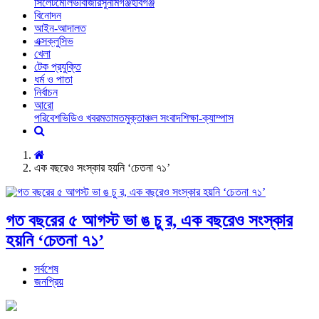
সিলেট
মৌলভীবাজার
সুনামগঞ্জ
হবিগঞ্জ
বিনোদন
আইন-আদালত
এক্সক্লুসিভ
খেলা
টেক প্রযুক্তি
ধর্ম ও পাতা
নির্বাচন
আরো
পরিবেশ
ভিডিও খবর
মতামত
মুক্তাঞ্চল সংবাদ
শিক্ষা-ক্যাম্পাস
এক বছরেও সংস্কার হয়নি ‘চেতনা ৭১’
গত বছরের ৫ আগস্ট ভা ঙ চু র, এক বছরেও সংস্কার
হয়নি ‘চেতনা ৭১’
সর্বশেষ
জনপ্রিয়