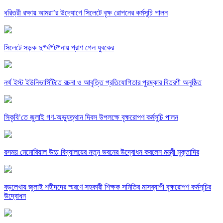
ধরিত্রী রক্ষায় আমরা’র উদ্যোগে সিলেটে বৃক্ষ রোপনের কর্মসূচি পালন
সিলেটে সড়ক দু*র্ঘ*ট*নায় প্রাণ গেল যুবকের
নর্থ ইস্ট ইউনিভার্সিটিতে রচনা ও আবৃত্তি প্রতিযোগিতার পুরষ্কার বিতরণী অনুষ্ঠিত
সিকৃবি’তে জুলাই গণ-অভ্যুত্থান দিবস উপলক্ষে বৃক্ষরোপণ কর্মসুচি পালন
রসময় মেমোরিয়াল উচ্চ বিদ্যালয়ের নতুন ভবনের উদ্বোধন করলেন মন্ত্রী মুক্তাদির
বড়লেখায় জুলাই শহীদদের স্মরণে সহকারী শিক্ষক সমিতির মাসব্যাপী বৃক্ষরোপণ কর্মসূচির
উদ্বোধন