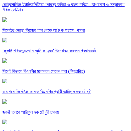
মেট্রোপলিটন ইউনিভার্সিটিতে “পারস্য কবিতা ও বাংলা কবিতা: যোগাযোগ ও সম্ভাবনা”
শীর্ষক সেমিনার
সিলেটের জোড়া ব্রিজের পাশ থেকে আ ট ক ফরহাদ- বাদশা
‘জুলাই গণঅভ্যুত্থান স্মৃতি জাদুঘর’ উদ্বোধন করলেন প্রধানমন্ত্রী
সিলেট বিভাগে বিএনপির মনোনয়ন পেলেন যারা (বিস্তারিত)
অবশেষে সিলেট-৪ আসনে বিএনপির প্রার্থী আরিফুল হক চৌধুরী
জরুরী তলবে আরিফুল হক চৌধুরী ঢাকায়