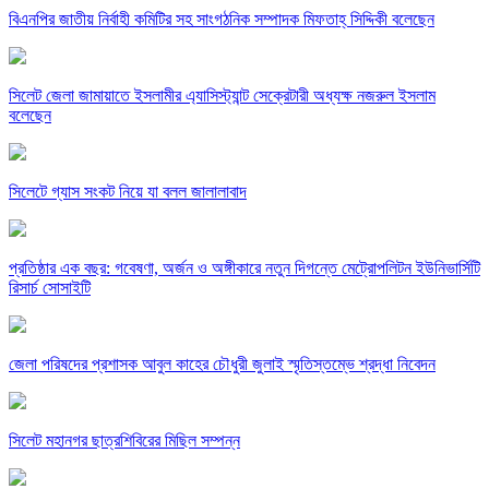
বিএনপির জাতীয় নির্বাহী কমিটির সহ সাংগঠনিক সম্পাদক মিফতাহ্ সিদ্দিকী বলেছেন
সিলেট জেলা জামায়াতে ইসলামীর এ্যাসিস্ট্যান্ট সেক্রেটারী অধ্যক্ষ নজরুল ইসলাম
বলেছেন
সিলেটে গ্যাস সংকট নিয়ে যা বলল জালালাবাদ
প্রতিষ্ঠার এক বছর: গবেষণা, অর্জন ও অঙ্গীকারে নতুন দিগন্তে মেট্রোপলিটন ইউনিভার্সিটি
রিসার্চ সোসাইটি
জেলা পরিষদের প্রশাসক আবুল কাহের চৌধুরী জুলাই স্মৃতিস্তম্ভে শ্রদ্ধা নিবেদন
সিলেট মহানগর ছাত্রশিবিরের মিছিল সম্পন্ন