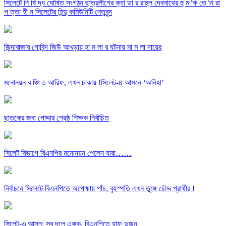
সিলেটে নি ষি দ্ধ ঘোষিত সংগঠন ছাত্রলীগের ক্যা ডা র রাহুল দেবনাথের হু ম কি তে নি রা
প ত্তা হী ন সিলেটের হিন্দু কমিউনিটি নেতৃবৃন্দ
জিন্দাবাজার গোবিন্দ জিউ আখড়ায় হা ম লা র ঘটনায় মা ম লা দায়ের
মনোনয়ন ব ঞ্চি ত আরিফ, এখন ঢাকায় !সিলেট-৪ আসনে ‘অনিহা’
ছাতকের জবা পোদ্দার শ্রেষ্ঠ শিক্ষক নির্বাচিত
সিলেট বিভাগে বিএনপির মনোনয়ন পেলেন যারা……
নির্বাচনে সিলেটে বিএনপিতে অপেক্ষায় পাঁচ, বৃহস্পতি এখন তুঙ্গে চৌদ্দ প্রার্থীর !
সিলেট-৩ আসন: সব দলে একক, বিএনপিতে হাফ ডজন