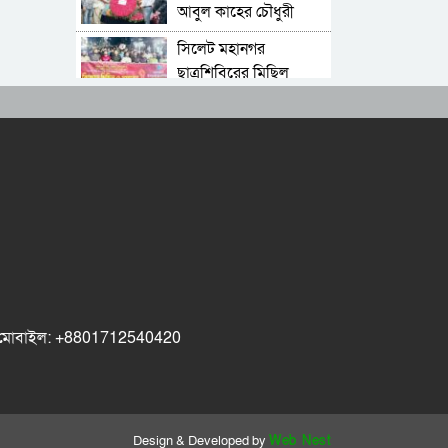
আবুল কাহের চৌধুরী
রিসার্চ সোসাইটি
জুলাই স্মৃতিস্তম্ভে শ্রদ্ধা
সিলেট মহানগর
নিবেদন
ছাত্রশিবিরের মিছিল
সম্পন্ন
ধরিত্রী রক্ষায় আমরা’র
উদ্যোগে সিলেটে বৃক্ষ
রোপনের কর্মসূচি পালন
সিলেটে সড়ক দু*র্ঘ*ট*নায়
প্রাণ গেল যুবকের
নর্থ ইস্ট ইউনিভার্সিটিতে
রচনা ও আবৃত্তি
প্রতিযোগিতার পুরষ্কার
সিকৃবি’তে জুলাই গণ-
বিতরণী অনুষ্ঠিত
অভ্যুত্থান দিবস উপলক্ষে
ok মোবাইল: +8801712540420
বৃক্ষরোপণ কর্মসুচি পালন
রসময় মেমোরিয়াল উচ্চ
বিদ্যালয়ের নতুন ভবনের
উদ্বোধন করলেন মন্ত্রী
বড়লেখায় জুলাই
মুক্তাদির
শহীদদের স্মরণে সহকারী
Design & Developed by
Web Nest