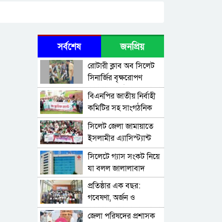
সর্বশেষ
জনপ্রিয়
রোটারী ক্লাব অব সিলেট
সিনার্জির বৃক্ষরোপণ
কর্মসূচি অনুষ্ঠিত
বিএনপির জাতীয় নির্বাহী
কমিটির সহ সাংগঠনিক
সম্পাদক মিফতাহ্ সিদ্দিকী
সিলেট জেলা জামায়াতে
বলেছেন
ইসলামীর এ্যাসিস্ট্যান্ট
সেক্রেটারী অধ্যক্ষ নজরুল
সিলেটে গ্যাস সংকট নিয়ে
ইসলাম বলেছেন
যা বলল জালালাবাদ
প্রতিষ্ঠার এক বছর:
গবেষণা, অর্জন ও
অঙ্গীকারে নতুন দিগন্তে
জেলা পরিষদের প্রশাসক
মেট্রোপলিটন ইউনিভার্সিটি