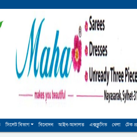
ি
সিলেট বিভাগ
বিনোদন
আইন-আদালত
এক্সক্লুসিভ
খেলা
টেক প্র