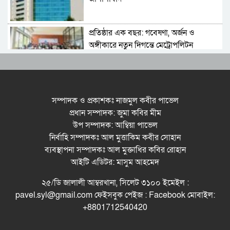
প্রতিষ্ঠার এক বছর: গবেষণা, অর্জন ও
অঙ্গীকারে নতুন দিগন্তে মেট্রোপলিটন
ইউনিভার্সিটি রিসার্চ সোসাইটি
জেলা পরিষদের প্রশাসক আবুল কাহের
চৌধুরী জুলাই স্মৃতিস্তম্ভে শ্রদ্ধা নিবেদন
সম্পাদক ও প্রকাশকঃ নাজমুল কবীর পাভেল
প্রধান সম্পাদক: জুমা কবির মীম
উপ সম্পাদক: আম্বিয়া পাভেল
সিলেট মহানগর ছাত্রশিবিরের মিছিল সম্পন্ন
নির্বাহি সম্পাদকঃ আল মুত্তাকিম কবীর সোহান
ব্যবস্থাপনা সম্পাদকঃ আল মুক্তাধির কবির রোহান
আইটি এডিটর: মাসুম আহমেদ
ধরিত্রী রক্ষায় আমরা’র উদ্যোগে সিলেটে বৃক্ষ
২৫/ডি জালালী আম্বরখানা, সিলেট ৩১০০ ইমেইল :
রোপনের কর্মসূচি পালন
pavel.syl@gmail.com ফেইসবুক পেইজ : Facebook মোবাইল:
+8801712540420
সিলেটে সড়ক দু*র্ঘ*ট*নায় প্রাণ গেল যুবকের