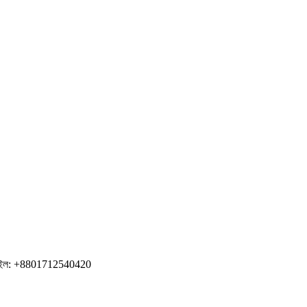
োবাইল: +8801712540420