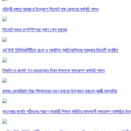
ধরিত্রী রক্ষায় আমরা’র উদ্যোগে সিলেটে বৃক্ষ রোপনের কর্মসূচি পালন
সিলেটে সড়ক দু*র্ঘ*ট*নায় প্রাণ গেল যুবকের
নর্থ ইস্ট ইউনিভার্সিটিতে রচনা ও আবৃত্তি প্রতিযোগিতার পুরষ্কার বিতরণী অনুষ্ঠিত
সিকৃবি’তে জুলাই গণ-অভ্যুত্থান দিবস উপলক্ষে বৃক্ষরোপণ কর্মসুচি পালন
রসময় মেমোরিয়াল উচ্চ বিদ্যালয়ের নতুন ভবনের উদ্বোধন করলেন মন্ত্রী মুক্তাদির
বড়লেখায় জুলাই শহীদদের স্মরণে সহকারী শিক্ষক সমিতির মাসব্যাপী বৃক্ষরোপণ কর্মসূচির উদ