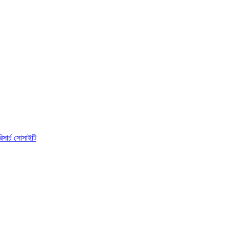
িসার্চ সোসাইটি