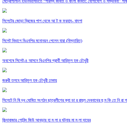
মেট্রোপলিটন ইউনিভার্সিটিতে “পারস্য কবিতা ও বাংলা কবিতা: যোগাযোগ ও সম্ভাবনা” শীর্
সিলেটের জোড়া ব্রিজের পাশ থেকে আ ট ক ফরহাদ- বাদশা
সিলেট বিভাগে বিএনপির মনোনয়ন পেলেন যারা (বিস্তারিত)
অবশেষে সিলেট-৪ আসনে বিএনপির প্রার্থী আরিফুল হক চৌধুরী
জরুরী তলবে আরিফুল হক চৌধুরী ঢাকায়
সিলেটে নি ষি দ্ধ ঘোষিত সংগঠন ছাত্রলীগের ক্যা ডা র রাহুল দেবনাথের হু ম কি তে নি রা প ত্
জিন্দাবাজার গোবিন্দ জিউ আখড়ায় হা ম লা র ঘটনায় মা ম লা দায়ের