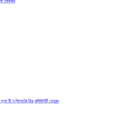
ষক সেমিনার
তা হী ন সিলেটের হিন্দু কমিউনিটি নেতৃবৃন্দ