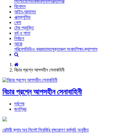
সিলেট
মৌলভীবাজার
সুনামগঞ্জ
হবিগঞ্জ
বিনোদন
আইন-আদালত
এক্সক্লুসিভ
খেলা
টেক প্রযুক্তি
ধর্ম ও পাতা
নির্বাচন
আরো
পরিবেশ
ভিডিও খবর
মতামত
মুক্তাঞ্চল সংবাদ
শিক্ষা-ক্যাম্পাস
বিচার প্রশ্নে আপসহীন সেনাবাহিনী
বিচার প্রশ্নে আপসহীন সেনাবাহিনী
সর্বশেষ
জনপ্রিয়
রোটারী ক্লাব অব সিলেট সিনার্জির বৃক্ষরোপণ কর্মসূচি অনুষ্ঠিত