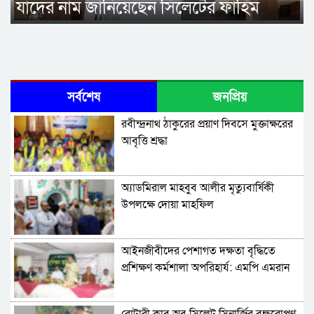
যাদের নাম জানিয়েছেন সিলেটের ফাহিম
সর্বশেষ
জনপ্রিয়
রবীন্দ্রনাথ ঠাকুরের প্রয়াণ দিবসে মুক্তাক্ষরের
আবৃত্তি শ্রদ্ধা
অ্যাডমিরাল মাহবুব আলীর মৃত্যুবার্ষিকী
উপলক্ষে দোয়া মাহফিল
‎আইনজীবীদের পেশাগত দক্ষতা বৃদ্ধিতে
প্রশিক্ষণ কর্মশালা অপরিহার্য: এমপি এমরান
আহমদ চৌধুরী