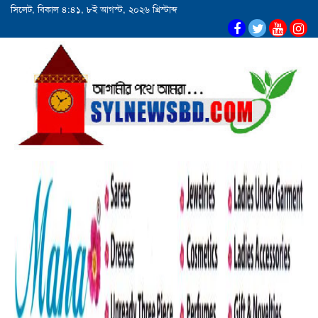
সিলেট, বিকাল ৪:৪১, ৮ই আগস্ট, ২০২৬ খ্রিস্টাব্দ