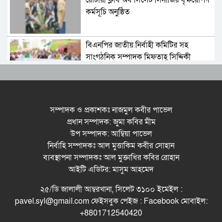
রোটারী ক্লাব অব সিলেট সিনার্জির বৃক্ষরোপণ
কর্মসূচি অনুষ্ঠিত
বিএনপির জাতীয় নির্বাহী কমিটির সহ
সাংগঠনিক সম্পাদক মিফতাহ্ সিদ্দিকী
বলেছেন
সিলেট জেলা জামায়াতে ইসলামীর
এ্যাসিস্ট্যান্ট সেক্রেটারী অধ্যক্ষ নজরুল
সম্পাদক ও প্রকাশকঃ নাজমুল কবীর পাভেল
ইসলাম বলেছেন
প্রধান সম্পাদক: জুমা কবির মীম
উপ সম্পাদক: আম্বিয়া পাভেল
সিলেটে গ্যাস সংকট নিয়ে যা বলল
নির্বাহি সম্পাদকঃ আল মুত্তাকিম কবীর সোহান
জালালাবাদ
ব্যবস্থাপনা সম্পাদকঃ আল মুক্তাধির কবির রোহান
আইটি এডিটর: মাসুম আহমেদ
প্রতিষ্ঠার এক বছর: গবেষণা, অর্জন ও
২৫/ডি জালালী আম্বরখানা, সিলেট ৩১০০ ইমেইল :
অঙ্গীকারে নতুন দিগন্তে মেট্রোপলিটন
pavel.syl@gmail.com ফেইসবুক পেইজ : Facebook মোবাইল:
ইউনিভার্সিটি রিসার্চ সোসাইটি
+8801712540420