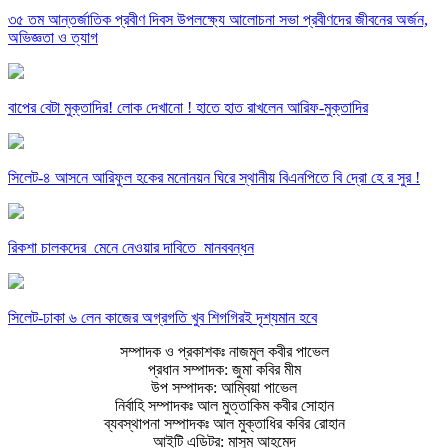
৩৫ তম আন্তর্জাতিক প্রবীণ দিবস উপলক্ষ্যে আলোচনা সভা প্রবীণদের জীবনের অর্জন,
অভিজ্ঞতা ও ত্যাগ
বাপের বেটা মুক্তাদির! লোক দেখানো ! হাতে হাত রাখলেন আরিফ-মুক্তাদির
সিলেট-৪ আসনে আরিফুল হকের মনোনয়ন ঘিরে স্থানীয় বিএনপিতে বি দ্রো হে র সুর !
রিকশা চালকদের মেনে নেওয়ার দাবিতে মানববন্ধন
সিলেট-ঢাকা ৬ লেন কাজের অগ্রগতি খুব শিগগিরই দৃশ্যমান হবে
সম্পাদক ও প্রকাশকঃ নাজমুল কবীর পাভেল
প্রধান সম্পাদক: জুমা কবির মীম
উপ সম্পাদক: আম্বিয়া পাভেল
নির্বাহি সম্পাদকঃ আল মুত্তাকিম কবীর সোহান
ব্যবস্থাপনা সম্পাদকঃ আল মুক্তাধির কবির রোহান
আইটি এডিটর: মাসুম আহমেদ