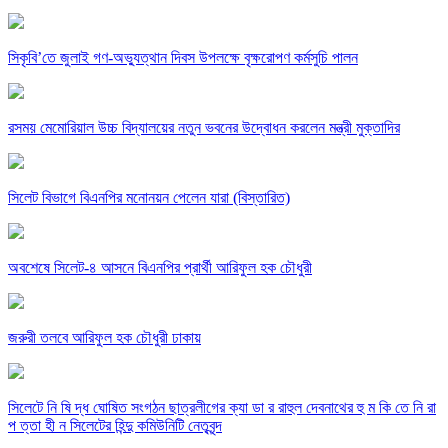
সিকৃবি’তে জুলাই গণ-অভ্যুত্থান দিবস উপলক্ষে বৃক্ষরোপণ কর্মসুচি পালন
রসময় মেমোরিয়াল উচ্চ বিদ্যালয়ের নতুন ভবনের উদ্বোধন করলেন মন্ত্রী মুক্তাদির
সিলেট বিভাগে বিএনপির মনোনয়ন পেলেন যারা (বিস্তারিত)
অবশেষে সিলেট-৪ আসনে বিএনপির প্রার্থী আরিফুল হক চৌধুরী
জরুরী তলবে আরিফুল হক চৌধুরী ঢাকায়
সিলেটে নি ষি দ্ধ ঘোষিত সংগঠন ছাত্রলীগের ক্যা ডা র রাহুল দেবনাথের হু ম কি তে নি রা
প ত্তা হী ন সিলেটের হিন্দু কমিউনিটি নেতৃবৃন্দ