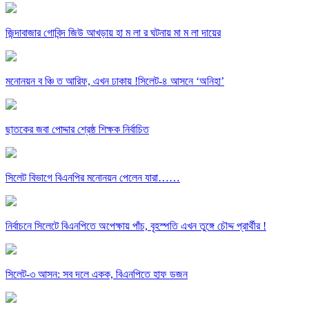
জিন্দাবাজার গোবিন্দ জিউ আখড়ায় হা ম লা র ঘটনায় মা ম লা দায়ের
মনোনয়ন ব ঞ্চি ত আরিফ, এখন ঢাকায় !সিলেট-৪ আসনে ‘অনিহা’
ছাতকের জবা পোদ্দার শ্রেষ্ঠ শিক্ষক নির্বাচিত
সিলেট বিভাগে বিএনপির মনোনয়ন পেলেন যারা……
নির্বাচনে সিলেটে বিএনপিতে অপেক্ষায় পাঁচ, বৃহস্পতি এখন তুঙ্গে চৌদ্দ প্রার্থীর !
সিলেট-৩ আসন: সব দলে একক, বিএনপিতে হাফ ডজন