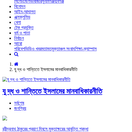
সিলেট
মৌলভীবাজার
সুনামগঞ্জ
হবিগঞ্জ
বিনোদন
আইন-আদালত
এক্সক্লুসিভ
খেলা
টেক প্রযুক্তি
ধর্ম ও পাতা
নির্বাচন
আরো
পরিবেশ
ভিডিও খবর
মতামত
মুক্তাঞ্চল সংবাদ
শিক্ষা-ক্যাম্পাস
যু দ্ধ ও শান্তিতে ইসলামের মানবাধিকারনীতি
যু দ্ধ ও শান্তিতে ইসলামের মানবাধিকারনীতি
সর্বশেষ
জনপ্রিয়
রবীন্দ্রনাথ ঠাকুরের প্রয়াণ দিবসে মুক্তাক্ষরের আবৃত্তি শ্রদ্ধা