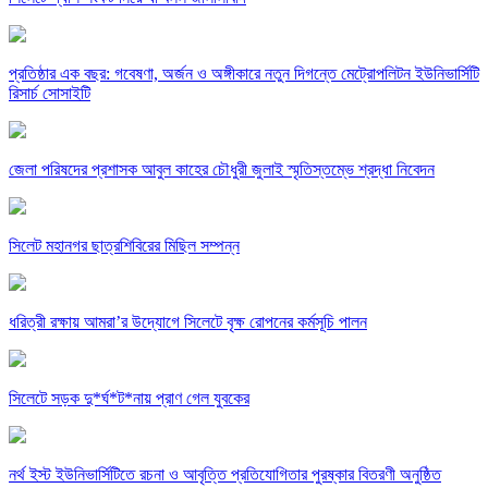
প্রতিষ্ঠার এক বছর: গবেষণা, অর্জন ও অঙ্গীকারে নতুন দিগন্তে মেট্রোপলিটন ইউনিভার্সিটি
রিসার্চ সোসাইটি
জেলা পরিষদের প্রশাসক আবুল কাহের চৌধুরী জুলাই স্মৃতিস্তম্ভে শ্রদ্ধা নিবেদন
সিলেট মহানগর ছাত্রশিবিরের মিছিল সম্পন্ন
ধরিত্রী রক্ষায় আমরা’র উদ্যোগে সিলেটে বৃক্ষ রোপনের কর্মসূচি পালন
সিলেটে সড়ক দু*র্ঘ*ট*নায় প্রাণ গেল যুবকের
নর্থ ইস্ট ইউনিভার্সিটিতে রচনা ও আবৃত্তি প্রতিযোগিতার পুরষ্কার বিতরণী অনুষ্ঠিত