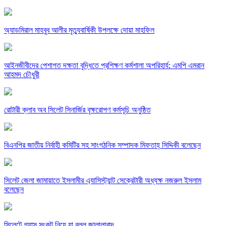
অ্যাডমিরাল মাহবুব আলীর মৃত্যুবার্ষিকী উপলক্ষে দোয়া মাহফিল
‎আইনজীবীদের পেশাগত দক্ষতা বৃদ্ধিতে প্রশিক্ষণ কর্মশালা অপরিহার্য: এমপি এমরান
আহমদ চৌধুরী
রোটারী ক্লাব অব সিলেট সিনার্জির বৃক্ষরোপণ কর্মসূচি অনুষ্ঠিত
বিএনপির জাতীয় নির্বাহী কমিটির সহ সাংগঠনিক সম্পাদক মিফতাহ্ সিদ্দিকী বলেছেন
সিলেট জেলা জামায়াতে ইসলামীর এ্যাসিস্ট্যান্ট সেক্রেটারী অধ্যক্ষ নজরুল ইসলাম
বলেছেন
সিলেটে গ্যাস সংকট নিয়ে যা বলল জালালাবাদ