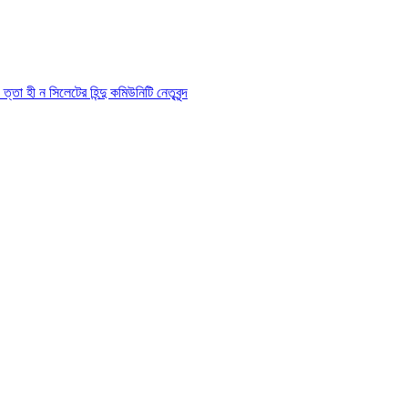
তা হী ন সিলেটের হিন্দু কমিউনিটি নেতৃবৃন্দ