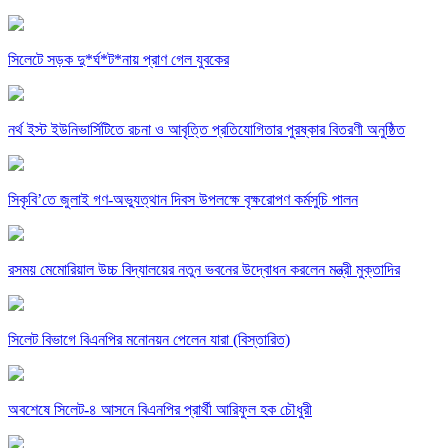
সিলেটে সড়ক দু*র্ঘ*ট*নায় প্রাণ গেল যুবকের
নর্থ ইস্ট ইউনিভার্সিটিতে রচনা ও আবৃত্তি প্রতিযোগিতার পুরষ্কার বিতরণী অনুষ্ঠিত
সিকৃবি’তে জুলাই গণ-অভ্যুত্থান দিবস উপলক্ষে বৃক্ষরোপণ কর্মসুচি পালন
রসময় মেমোরিয়াল উচ্চ বিদ্যালয়ের নতুন ভবনের উদ্বোধন করলেন মন্ত্রী মুক্তাদির
সিলেট বিভাগে বিএনপির মনোনয়ন পেলেন যারা (বিস্তারিত)
অবশেষে সিলেট-৪ আসনে বিএনপির প্রার্থী আরিফুল হক চৌধুরী