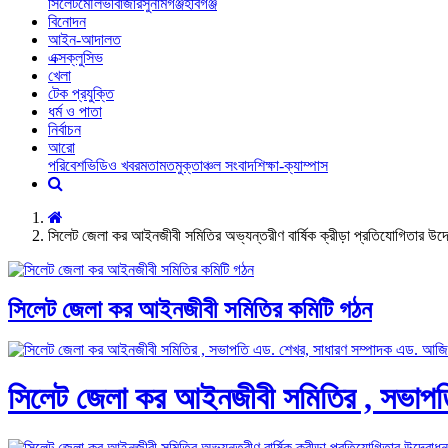
সিলেট
মৌলভীবাজার
সুনামগঞ্জ
হবিগঞ্জ
বিনোদন
আইন-আদালত
এক্সক্লুসিভ
খেলা
টেক প্রযুক্তি
ধর্ম ও পাতা
নির্বাচন
আরো
পরিবেশ
ভিডিও খবর
মতামত
মুক্তাঞ্চল সংবাদ
শিক্ষা-ক্যাম্পাস
সিলেট জেলা কর আইনজীবী সমিতির অভ্যন্তরীণ বার্ষিক ক্রীড়া প্রতিযোগিতার উদ
সিলেট জেলা কর আইনজীবী সমিতির কমিটি গঠন
সিলেট জেলা কর আইনজীবী সমিতির , সভাপত