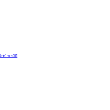
িসার্চ সোসাইটি