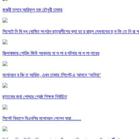
জরুরী তলবে আরিফুল হক চৌধুরী ঢাকায়
সিলেটে নি ষি দ্ধ ঘোষিত সংগঠন ছাত্রলীগের ক্যা ডা র রাহুল দেবনাথের হু ম কি তে নি রা প ত্
জিন্দাবাজার গোবিন্দ জিউ আখড়ায় হা ম লা র ঘটনায় মা ম লা দায়ের
মনোনয়ন ব ঞ্চি ত আরিফ, এখন ঢাকায় !সিলেট-৪ আসনে ‘অনিহা’
ছাতকের জবা পোদ্দার শ্রেষ্ঠ শিক্ষক নির্বাচিত
সিলেট বিভাগে বিএনপির মনোনয়ন পেলেন যারা……