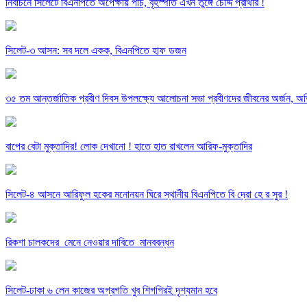
নির্বাচনে সিলেটে বিএনপিতে অপেক্ষায় পাঁচ, বৃহস্পতি এখন তুঙ্গে চৌদ্দ প্রার্থীর !
সিলেট-৩ আসন: সব দলে একক, বিএনপিতে হাফ ডজন
৩৫ তম আন্তর্জাতিক প্রবীণ দিবস উপলক্ষ্যে আলোচনা সভা প্রবীণদের জীবনের অর্জন, অভ
বাপের বেটা মুক্তাদির! লোক দেখানো ! হাতে হাত রাখলেন আরিফ-মুক্তাদির
সিলেট-৪ আসনে আরিফুল হকের মনোনয়ন ঘিরে স্থানীয় বিএনপিতে বি দ্রো হে র সুর !
রিকশা চালকদের মেনে নেওয়ার দাবিতে মানববন্ধন
সিলেট-ঢাকা ৬ লেন কাজের অগ্রগতি খুব শিগগিরই দৃশ্যমান হবে